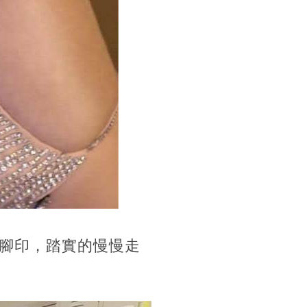
個腳印，踏實的慢慢走