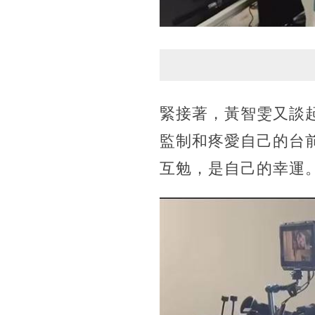
緊接著，黃智雯又談
監制和疼愛自己的台
互勉，是自己的幸運