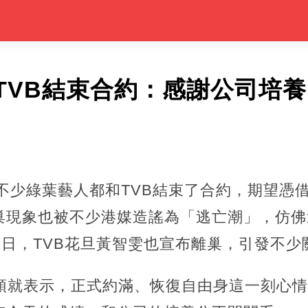
TVB結束合約：感謝公司培
，不少綠葉藝人都和TVB結束了合約，期望憑
巢現象也被不少港媒造謠為「逃亡潮」，仿佛
1日，TVB花旦黃智雯也宣布離巢，引發不少
開頭就表示，正式約滿、恢復自由身這一刻心