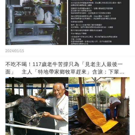
2024/01/15
不吃不喝！117歲老牛苦撐只為「見老主人最後一
面」 主人「特地帶家鄉牧草趕來」含淚：下輩子
找個好人家