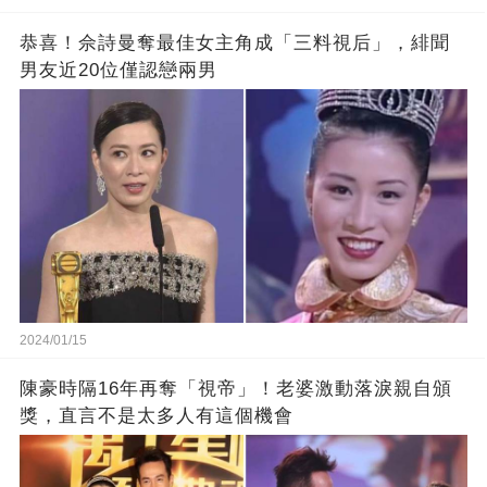
恭喜！佘詩曼奪最佳女主角成「三料視后」，緋聞
男友近20位僅認戀兩男
2024/01/15
陳豪時隔16年再奪「視帝」！老婆激動落淚親自頒
獎，直言不是太多人有這個機會