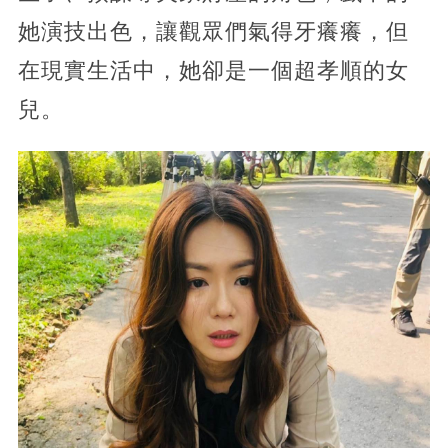
她演技出色，讓觀眾們氣得牙癢癢，但
在現實生活中，她卻是一個超孝順的女
兒。