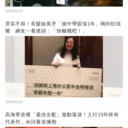
2024/01/15
哭笑不得！長髮妹尾牙「抽中帶薪假1年」嗨到狂炫
耀 網友一看搖頭：「快離職吧！」
2024/01/15
高海寧首獲「最佳女配」激動落淚！入行15年終有
代表作，佘詩曼送擁抱