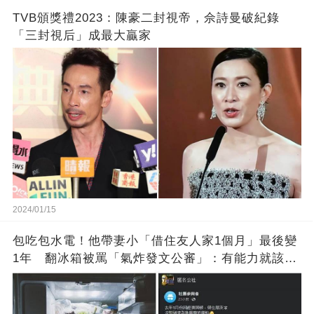
TVB頒獎禮2023：陳豪二封視帝，佘詩曼破紀錄
「三封視后」成最大贏家
2024/01/15
包吃包水電！他帶妻小「借住友人家1個月」最後變
1年 翻冰箱被罵「氣炸發文公審」：有能力就該大
方