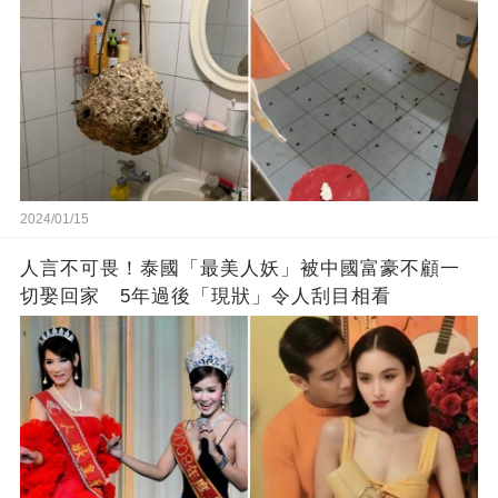
2024/01/15
人言不可畏！泰國「最美人妖」被中國富豪不顧一
切娶回家 5年過後「現狀」令人刮目相看