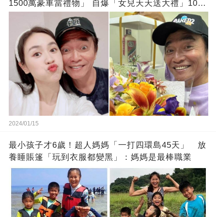
1500萬豪車當禮物」 自爆「女兒天天送大禮」10年
徒弟也不甘示弱!
2024/01/15
最小孩子才6歲！超人媽媽「一打四環島45天」 放
養睡賬篷「玩到衣服都變黑」：媽媽是最棒職業