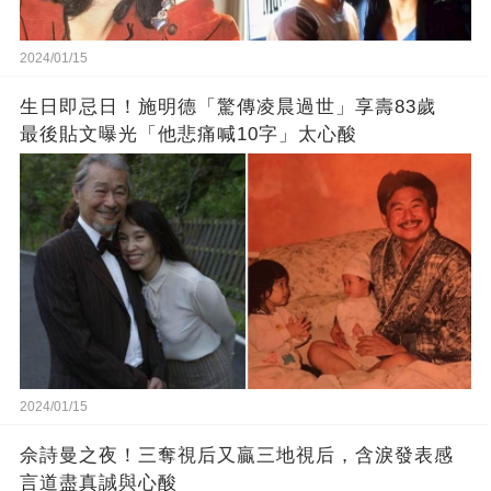
2024/01/15
生日即忌日！施明德「驚傳凌晨過世」享壽83歲
最後貼文曝光「他悲痛喊10字」太心酸
2024/01/15
佘詩曼之夜！三奪視后又贏三地視后，含淚發表感
言道盡真誠與心酸