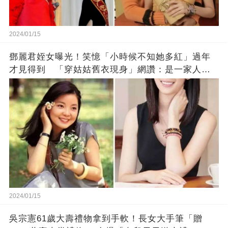
2024/01/15
鄧麗君姪女曝光！笑憶「小時候不知她多紅」過年
才見得到 「穿姑姑舊衣現身」網讚：是一家人沒
錯!
2024/01/15
吳宗憲61歲大壽禮物拿到手軟！長女大手筆「贈