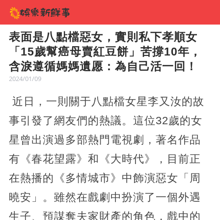
表面是八點檔惡女，實則私下孝順女
「15歲幫癌母賣紅豆餅」苦撐10年，
含淚遵循媽媽遺愿：為自己活一回！
2024/01/09
近日，一則關于八點檔女星李又汝的故
事引發了網友們的熱議。這位32歲的女
星曾出演過多部熱門電視劇，著名作品
有《春花望露》和《大時代》，目前正
在熱播的《多情城市》中飾演惡女「周
曉安」。雖然在戲劇中扮演了一個外遇
生子、預謀奪夫家財產的角色，戲中的