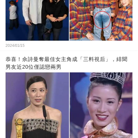
2024/01/15
恭喜！佘詩曼奪最佳女主角成「三料視后」，緋聞
男友近20位僅認戀兩男