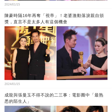
2024/01/15
陳豪時隔16年再奪「視帝」！老婆激動落淚親自頒
獎，直言不是太多人有這個機會
2024/01/15
成龍與張曼玉不得不說的二三事：電影圈中「最熟
悉的陌生人」