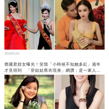
2024/01/15
鄧麗君姪女曝光！笑憶「小時候不知她多紅」過年
才見得到 「穿姑姑舊衣現身」網讚：是一家人沒
錯!