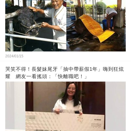
2024/01/15
哭笑不得！長髮妹尾牙「抽中帶薪假1年」嗨到狂炫
耀 網友一看搖頭：「快離職吧！」