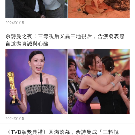
2024/01/15
佘詩曼之夜！三奪視后又贏三地視后，含淚發表感
言道盡真誠與心酸
2024/01/15
《TVB頒獎典禮》圓滿落幕，佘詩曼成「三料視