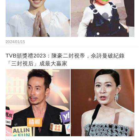
2024/01/15
TVB頒獎禮2023：陳豪二封視帝，佘詩曼破紀錄
「三封視后」成最大贏家