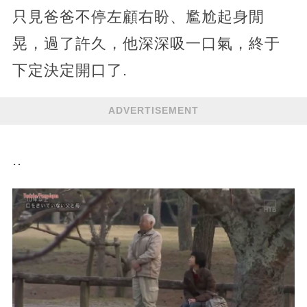
只見爸爸不停左顧右盼、尷尬起身閒
晃，過了許久，他深深吸一口氣，終于
下定決定開口了.
ADVERTISEMENT
..