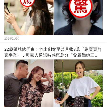
2024/01/20
22歲帶球嫁屏東！本土劇女星曾月收7萬「為寶寶放
棄事業」，與家人通話時感慨萬分「父親勸她三
思」：只有過一次眼淚