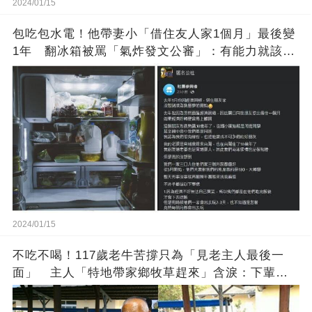
2024/01/15
包吃包水電！他帶妻小「借住友人家1個月」最後變
1年 翻冰箱被罵「氣炸發文公審」：有能力就該大
方
2024/01/15
不吃不喝！117歲老牛苦撐只為「見老主人最後一
面」 主人「特地帶家鄉牧草趕來」含淚：下輩子
找個好人家