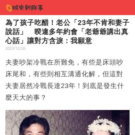
為了孩子吃醋！老公「23年不肯和妻子
說話」 暌違多年約會「老爺爺講出真
心話」讓對方含淚：我願意
2023/12/26
夫妻吵架冷戰在所難免，有些是床頭吵
床尾和，有些則相互溝通化解，但這對
夫妻居然冷戰長達23年！到底是發生什
麼天大的事？