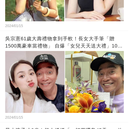
2024/01/15
吳宗憲61歲大壽禮物拿到手軟！長女大手筆「贈
1500萬豪車當禮物」 自爆「女兒天天送大禮」10年
徒弟也不甘示弱!
2024/01/15