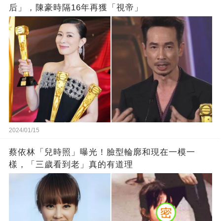
后」，陳豪時隔16年再獲「視帝」
2024/01/15
蔡依林「兒時照」曝光！臉型輪廓和現在一模一
樣，「三歲看到老」真的有道理