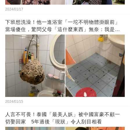
2024/01/17
下班想洗澡！他一進浴室「一坨不明物體掛眼前」
當場傻住，驚問父母「這什麼東西」無奈：我是親
生的嗎？
2024/01/15
人言不可畏！泰國「最美人妖」被中國富豪不顧一
切娶回家 5年過後「現狀」令人刮目相看