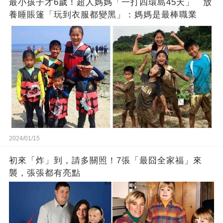
最小孩子才6歲！超人媽媽「一打四環島45天」 放
養睡賬篷「玩到衣服都變黑」：媽媽是最棒職業
2024/01/15
初來「炸」到，請多關照！7張「最囧全家福」來
襲，張張都有亮點