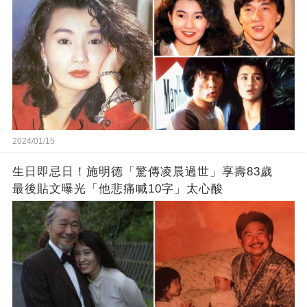
2024/01/15
生日即忌日！施明德「驚傳凌晨過世」享壽83歲
最後貼文曝光「他悲痛喊10字」太心酸