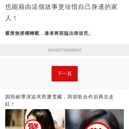
也能藉由這個故事更珍惜自己身邊的家
人！
嚴禁無授權轉載，違者將面臨法律追究。
ADVERTISEMENT
下一頁
因拒絕導演追求而遭雪藏，與胡歌合作后再次走
紅！