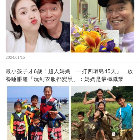
2024/01/15
最小孩子才6歲！超人媽媽「一打四環島45天」 放
養睡賬篷「玩到衣服都變黑」：媽媽是最棒職業