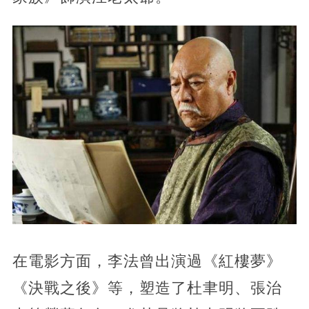
在電影方面，李法曾出演過《紅樓夢》
《決戰之後》等，塑造了杜聿明、張治