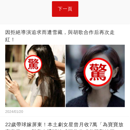
下一頁
因拒絕導演追求而遭雪藏，與胡歌合作后再次走
紅！
2024/01/20
22歲帶球嫁屏東！本土劇女星曾月收7萬「為寶寶放