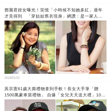
鄧麗君姪女曝光！笑憶「小時候不知她多紅」過年
才見得到 「穿姑姑舊衣現身」網讚：是一家人沒
錯!
2024/01/15
吳宗憲61歲大壽禮物拿到手軟！長女大手筆「贈
1500萬豪車當禮物」 自爆「女兒天天送大禮」10年
徒弟也不甘示弱!