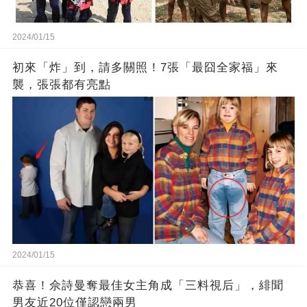
2024/01/15
初來「炸」到，請多關照！7張「最囧全家福」來
襲，張張都有亮點
2024/01/15
恭喜！佘詩曼奪最佳女主角成「三料視后」，緋聞
男友近20位僅認戀兩男