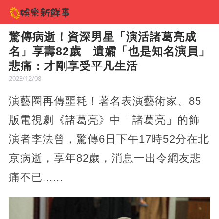
驚傳病逝！資深男星「演活諸葛亮成
名」享壽82歲 遺孀「也是知名演員」
悲痛：才剛享受平凡生活
2023/12/08
演藝圈再傳噩耗！著名表演藝術家、85
版電視劇《諸葛亮》中「諸葛亮」的飾
演者李法曾，驚傳6日下午17時52分在北
京病逝，享年82歲，消息一出令網友悲
痛不已......