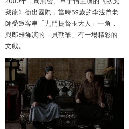
2000年，周潤發、章子怡主演的《臥虎
藏龍》衝出國際，當時59歲的李法曾老
師受邀客串「九門提督玉大人」一角，
與郎雄飾演的「貝勒爺」有一場精彩的
文戲。