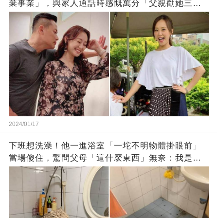
棄事業」，與家人通話時感慨萬分「父親勸她三
思」：只有過一次眼淚
2024/01/17
下班想洗澡！他一進浴室「一坨不明物體掛眼前」
當場傻住，驚問父母「這什麼東西」無奈：我是親
生的嗎？