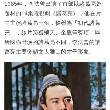
1985年，李法曾出演了首部以諸葛亮為
題材的14集電視劇《諸葛亮》，他在片
中主演諸葛亮一角，被譽為「初代諸葛
亮」，該片榮獲飛天、金鷹等獎項，與
唐國強出演的諸葛亮不同，李法曾的諸
葛亮主要突顯文人雅士的才子形象。