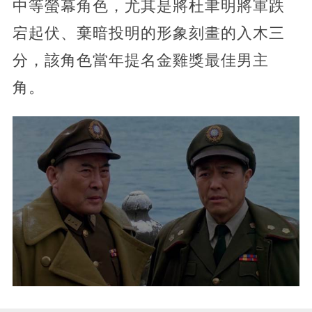
中等螢幕角色，尤其是將杜聿明將軍跌
宕起伏、棄暗投明的形象刻畫的入木三
分，該角色當年提名金雞獎最佳男主
角。