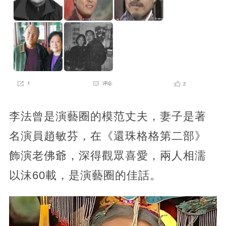
李法曾是演藝圈的模范丈夫，妻子是著
名演員趙敏芬，在《還珠格格第二部》
飾演老佛爺，深得觀眾喜愛，兩人相濡
以沫60載，是演藝圈的佳話。