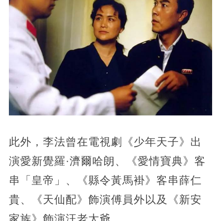
此外，李法曾在電視劇《少年天子》出
演愛新覺羅·濟爾哈朗、《愛情寶典》客
串「皇帝」、《縣令黃馬褂》客串薛仁
貴、《天仙配》飾演傅員外以及《新安
家族》飾演汪老太爺。