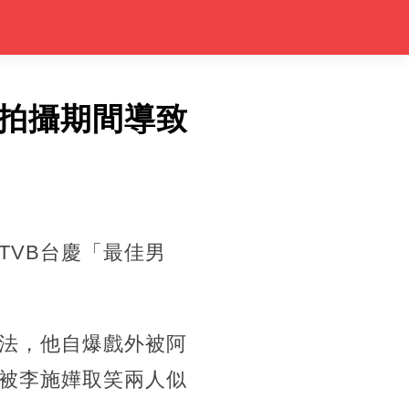
拍攝期間導致
TVB台慶「最佳男
法，他自爆戲外被阿
被李施嬅取笑兩人似