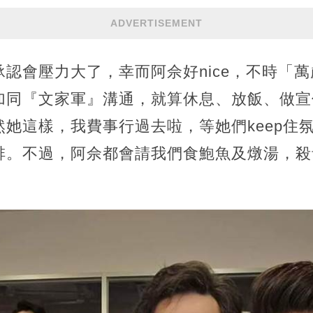
ADVERTISEMENT
認會壓力大了，幸而阿佘好nice，不時「
加同『文家軍』溝通，就算休息、放飯、做宣
她這樣，我費事行過去啦，等她們keep住
啡。不過，阿佘都會請我們食鮑魚及燉湯，殺