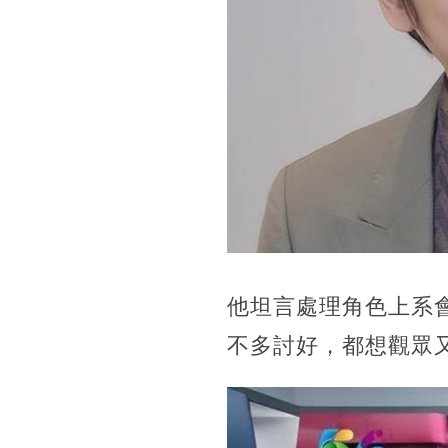
他坦言處理角色上系
不多討好，都想觀眾