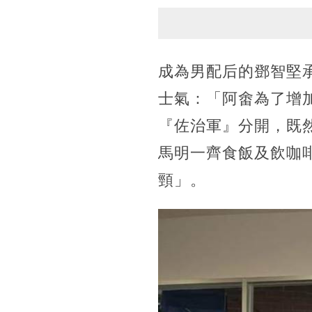
成為男配后的鄧智堅承
士氣：「阿畬為了增
『佐治軍』分開，既然
馬明一齊食飯及飲咖
頸」。