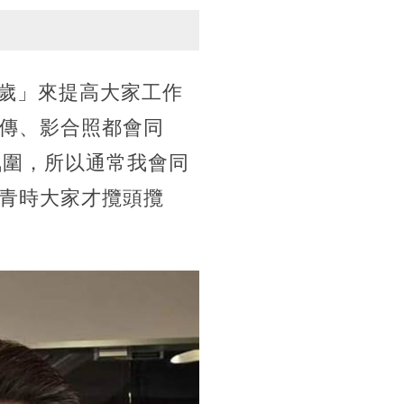
萬歲」來提高大家工作
傳、影合照都會同
氛圍，所以通常我會同
青時大家才攬頭攬