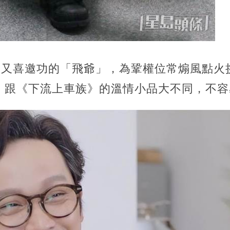
，又喜邀功的「飛爺」，為鞏權位常煽風點火
，跟《下流上車族》的溫情小品大不同，不容