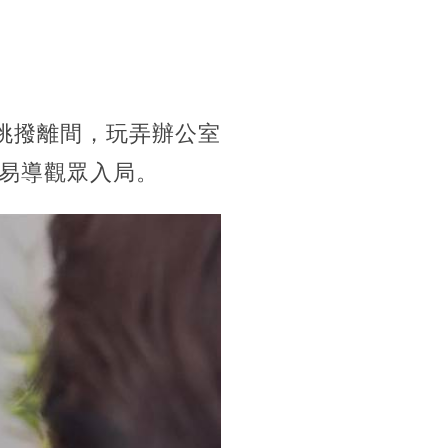
挑撥離間，玩弄辦公室
易導觀眾入局。