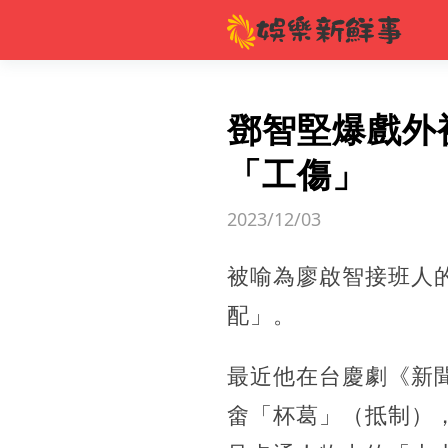
鄧智堅爆戲外
「工傷」
2023/12/03
被喻為廖啟智接班人
配」。
最近他在台慶劇《新
畬「杯葛」（抵制）