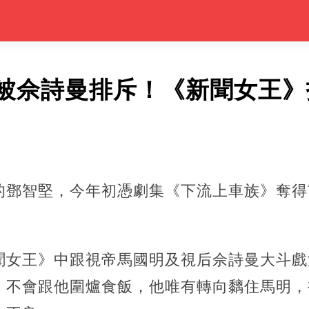
被佘詩曼排斥！《新聞女王》
的鄧智堅，今年初憑劇集《下流上車族》奪得
聞女王》中跟視帝馬國明及視后佘詩曼大斗戲
，不會跟他圍爐食飯，他唯有轉向黐住馬明，