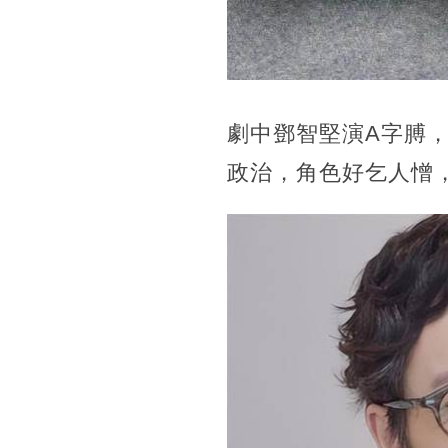
劇中鄧智堅演A字膊
政治，角色好乞人憎