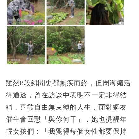
雖然8段緋聞史都無疾而終，但周海媚活
得通透，曾在訪談中表明不一定非得結
婚，喜歡自由無束縛的人生，面對網友
催生會回懟「與你何干」，她也提醒年
輕女孩們：「我覺得每個女性都要保持