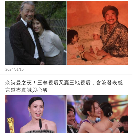
2024/01/15
佘詩曼之夜！三奪視后又贏三地視后，含淚發表感
言道盡真誠與心酸