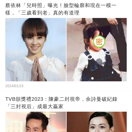
蔡依林「兒時照」曝光！臉型輪廓和現在一模一
樣，「三歲看到老」真的有道理
2024/01/15
TVB頒獎禮2023：陳豪二封視帝，佘詩曼破紀錄
「三封視后」成最大贏家