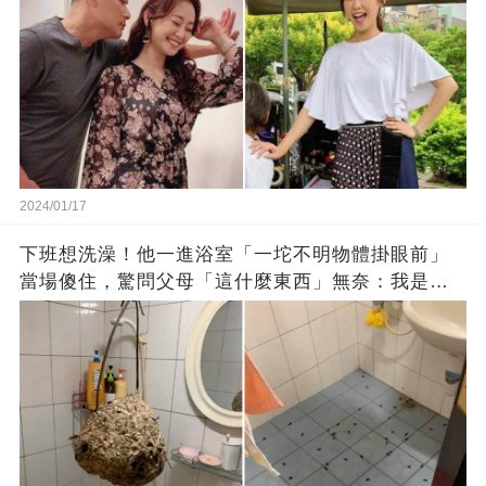
2024/01/17
下班想洗澡！他一進浴室「一坨不明物體掛眼前」
當場傻住，驚問父母「這什麼東西」無奈：我是親
生的嗎？