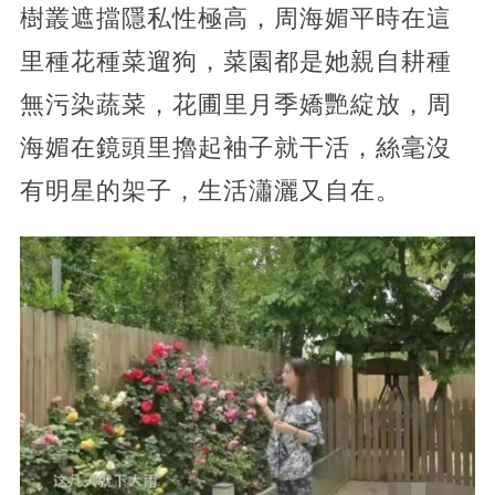
樹叢遮擋隱私性極高，周海媚平時在這
里種花種菜遛狗，菜園都是她親自耕種
無污染蔬菜，花圃里月季嬌艷綻放，周
海媚在鏡頭里擼起袖子就干活，絲毫沒
有明星的架子，生活瀟灑又自在。