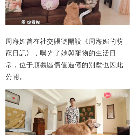
周海媚曾在社交賬號開設《周海媚的萌
寵日記》，曝光了她與寵物的生活日
常，位于順義區價值過億的別墅也因此
公開。