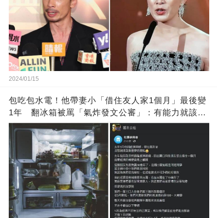
2024/01/15
包吃包水電！他帶妻小「借住友人家1個月」最後變
1年 翻冰箱被罵「氣炸發文公審」：有能力就該大
方