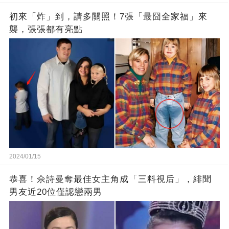
初來「炸」到，請多關照！7張「最囧全家福」來
襲，張張都有亮點
2024/01/15
恭喜！佘詩曼奪最佳女主角成「三料視后」，緋聞
男友近20位僅認戀兩男