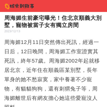
周海媚生前豪宅曝光！住北京順義大別
墅，寵物被當子女有獨立房間
2023/12/13
周海媚12月11日突然傳出死訊，經過一
日后，12日晚間，周海媚工作室證實其
死訊，終年57歲。周海媚2002年起就移
居北京，近年住在順義區某別墅，長年
單身的她不愁寂寞，家中養著不少寵
物，有貓貓狗狗，還有刺猬兔子等，周
海媚離世后有網友擔心她這些愛寵沒人