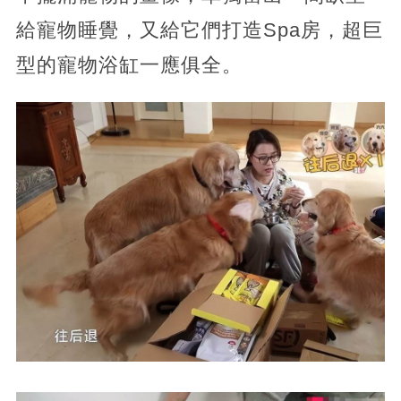
給寵物睡覺，又給它們打造Spa房，超巨
型的寵物浴缸一應俱全。