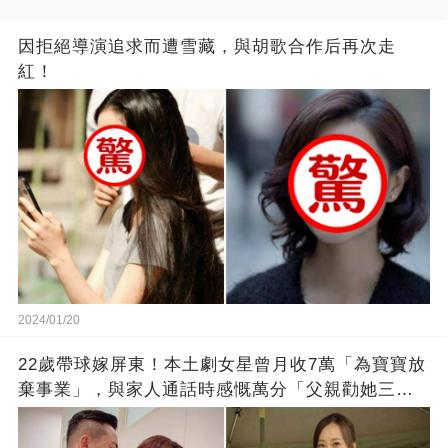
因拒絕導演追求而遭雪藏，與胡歌合作后再次走
紅！
2024/01/20
22歲帶球嫁屏東！本土劇女星曾月收7萬「為寶寶放
棄事業」，與家人通話時感慨萬分「父親勸她三
思」：只有過一次眼淚