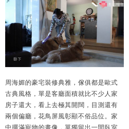
周海媚的豪宅裝修典雅，傢俱都是歐式
古典風格，單是客廳面積就比不少人家
房子還大，看上去極其開闊，目測還有
兩個偏廳，花鳥屏風彰顯不俗品位。家
中擺滿寵物的畫像，單獨留出一間臥室