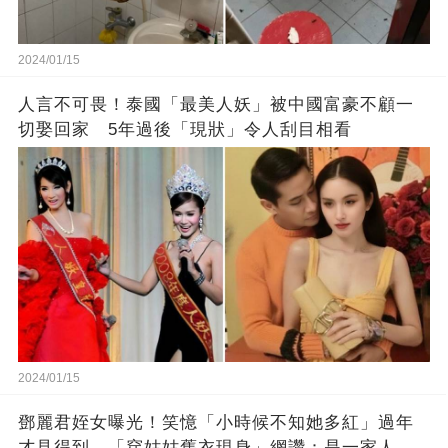
2024/01/15
人言不可畏！泰國「最美人妖」被中國富豪不顧一
切娶回家 5年過後「現狀」令人刮目相看
2024/01/15
鄧麗君姪女曝光！笑憶「小時候不知她多紅」過年
才見得到 「穿姑姑舊衣現身」網讚：是一家人沒