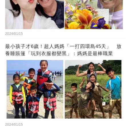
2024/01/15
最小孩子才6歲！超人媽媽「一打四環島45天」 放
養睡賬篷「玩到衣服都變黑」：媽媽是最棒職業
2024/01/15