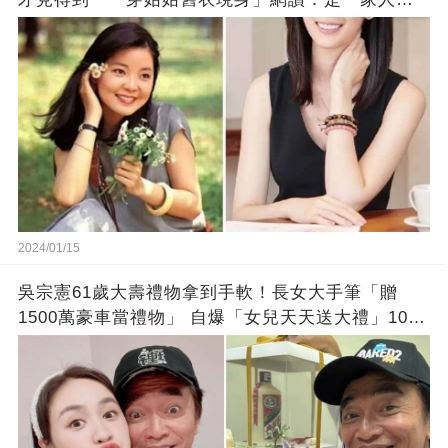
錯!
2024/01/15
吳宗憲61歲大壽禮物拿到手軟！長女大手筆「贈
1500萬豪車當禮物」 自爆「女兒天天送大禮」10年
徒弟也不甘示弱!