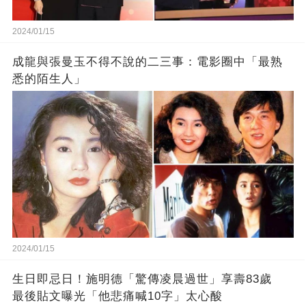
2024/01/15
成龍與張曼玉不得不說的二三事：電影圈中「最熟
悉的陌生人」
2024/01/15
生日即忌日！施明德「驚傳凌晨過世」享壽83歲
最後貼文曝光「他悲痛喊10字」太心酸