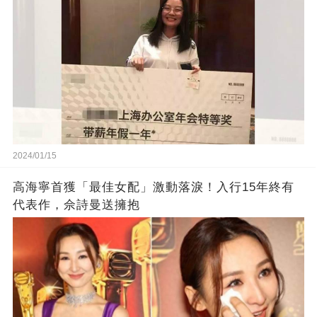
2024/01/15
高海寧首獲「最佳女配」激動落淚！入行15年終有
代表作，佘詩曼送擁抱