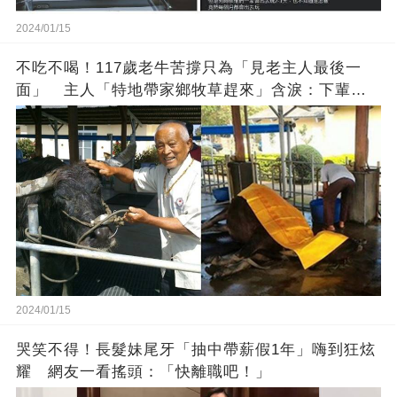
2024/01/15
不吃不喝！117歲老牛苦撐只為「見老主人最後一
面」 主人「特地帶家鄉牧草趕來」含淚：下輩子
找個好人家
2024/01/15
哭笑不得！長髮妹尾牙「抽中帶薪假1年」嗨到狂炫
耀 網友一看搖頭：「快離職吧！」