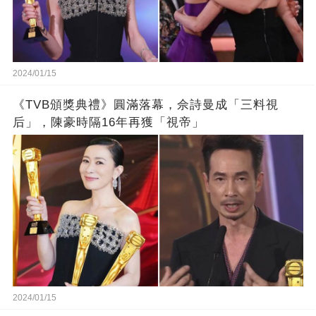
2024/01/15
《TVB頒獎典禮》圓滿落幕，佘詩曼成「三料視
后」，陳豪時隔16年再獲「視帝」
2024/01/15