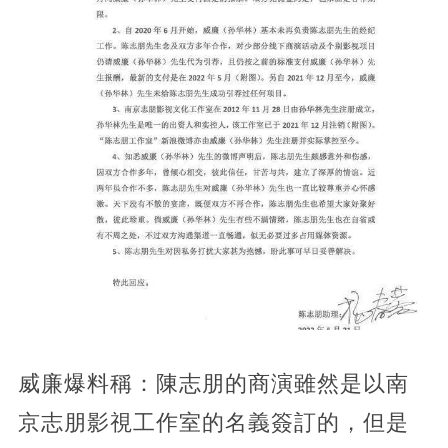
威廉爆料稱：陳志朋的商演雖然是以南
京志朋影視工作室的名義簽訂的，但是