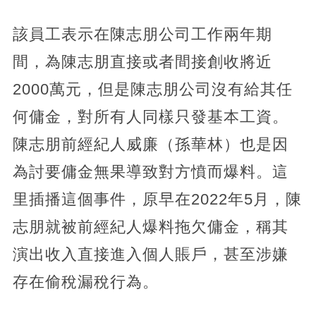
該員工表示在陳志朋公司工作兩年期
間，為陳志朋直接或者間接創收將近
2000萬元，但是陳志朋公司沒有給其任
何傭金，對所有人同樣只發基本工資。
陳志朋前經紀人威廉（孫華林）也是因
為討要傭金無果導致對方憤而爆料。這
里插播這個事件，原早在2022年5月，陳
志朋就被前經紀人爆料拖欠傭金，稱其
演出收入直接進入個人賬戶，甚至涉嫌
存在偷稅漏稅行為。