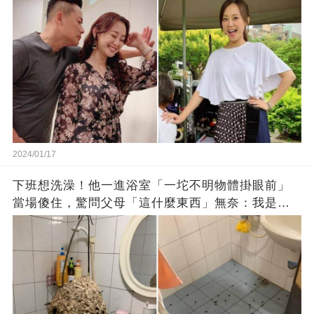
2024/01/17
下班想洗澡！他一進浴室「一坨不明物體掛眼前」
當場傻住，驚問父母「這什麼東西」無奈：我是親
生的嗎？