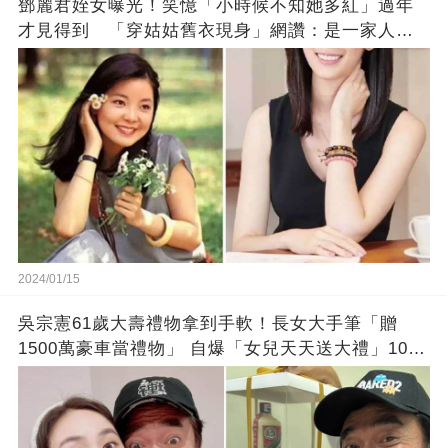
鄧麗君姪女曝光！笑憶「小時候不知她多紅」過年
才見得到 「穿姑姑舊衣現身」網讚：是一家人沒
錯!
2024/01/15
吳宗憲61歲大壽禮物拿到手軟！長女大手筆「贈
1500萬豪車當禮物」 自爆「女兒天天送大禮」10年
徒弟也不甘示弱!