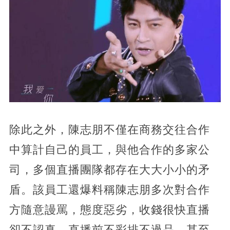
除此之外，陳志朋不僅在商務交往合作
中算計自己的員工，與他合作的多家公
司，多個直播團隊都存在大大小小的矛
盾。該員工還爆料稱陳志朋多次對合作
方隨意謾罵，態度惡劣，收錢很快直播
卻不認真，直播前不彩排不過品。甚至