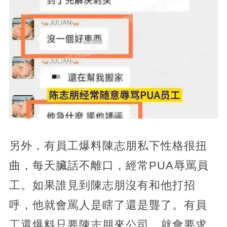
另外，有員工爆料陳志朋私下性格很扭
曲，每天臟話不離口，經常PUA辱罵員
工。如果誰見到陳志朋沒有和他打招
呼，他就會罵人是瞎了還是聾了。有員
工還爆料只要陳志朋來公司，就會要求