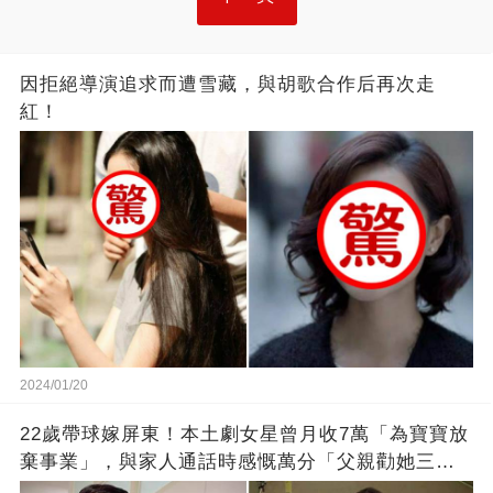
因拒絕導演追求而遭雪藏，與胡歌合作后再次走
紅！
2024/01/20
22歲帶球嫁屏東！本土劇女星曾月收7萬「為寶寶放
棄事業」，與家人通話時感慨萬分「父親勸她三
思」：只有過一次眼淚