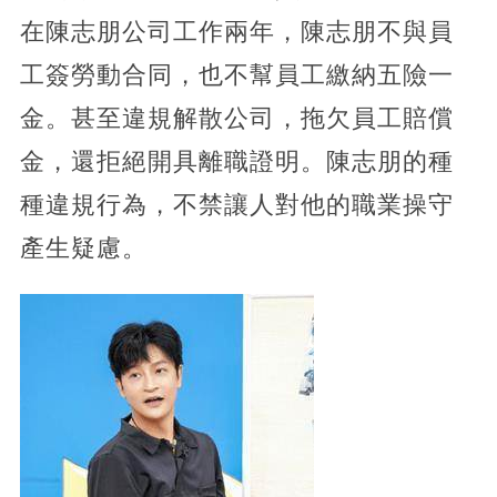
在陳志朋公司工作兩年，陳志朋不與員
工簽勞動合同，也不幫員工繳納五險一
金。甚至違規解散公司，拖欠員工賠償
金，還拒絕開具離職證明。陳志朋的種
種違規行為，不禁讓人對他的職業操守
產生疑慮。