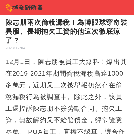
陳志朋兩次偷稅漏稅！為博眼球穿奇裝
異服、長期拖欠工資的他這次徹底涼
了？
2023/12/04
12月1日，陳志朋被員工大爆料！爆出其
在2019-2021年期間偷稅漏稅高達1000
多萬元，近期又二次被舉報仍然存在偷
稅漏稅行為被調查中。除此之外，該員
工還控訴陳志朋不簽勞動合同、拖欠工
資，無故解約又不給賠償金，經常隨意
辱罵、 PUA員工，直播不認真，讓合作