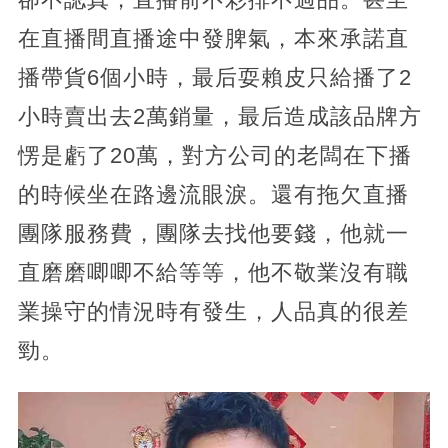
在直播間直播途中發脾氣，本來承諾直
播帶貨6個小時，最后耍賴皮只給播了2
小時賣出去2萬銷量，最后造成該品牌方
愣是虧了20萬，對方公司的老闆在下播
的時候坐在路邊流眼淚。還有拖欠直播
團隊服務費，團隊去找他要錢，他就一
直磨磨唧唧不給等等，他不敬業沒有職
業操守的情況時有發生，人品真的很差
勁。