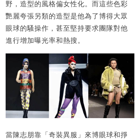
野，造型的風格偏女性化。而這些色彩
艷麗夸張另類的造型是他為了博得大眾
眼球的騷操作，甚至堅持要求團隊對他
進行增加曝光率和熱搜。
當陳志朋靠「奇裝異服」來博眼球和掙