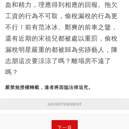
血和精力，理應得到相應的回報。拖欠
工資的行為不可取，偷稅漏稅的行為更
不行！前有范冰冰、鄭爽的前車之鑒，
還有近期的宋祖兒都被處以重罰，偷稅
漏稅明星嚴重的都被歸為劣跡藝人，陳
志朋這次要涼涼了嗎？離塌房不遠了
嗎？
嚴禁無授權轉載，違者將面臨法律追究。
ADVERTISEMENT
下一頁