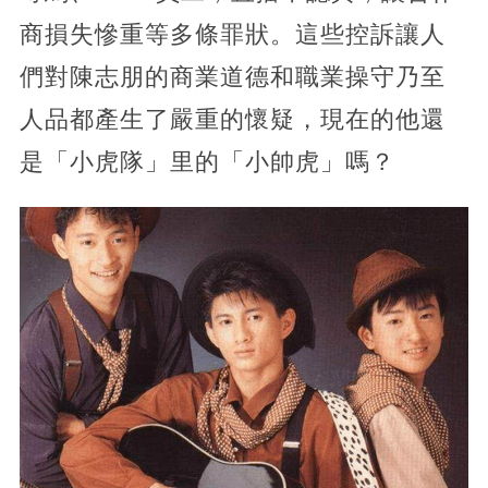
商損失慘重等多條罪狀。這些控訴讓人
們對陳志朋的商業道德和職業操守乃至
人品都產生了嚴重的懷疑，現在的他還
是「小虎隊」里的「小帥虎」嗎？