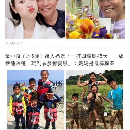
2024/01/15
最小孩子才6歲！超人媽媽「一打四環島45天」 放
養睡賬篷「玩到衣服都變黑」：媽媽是最棒職業