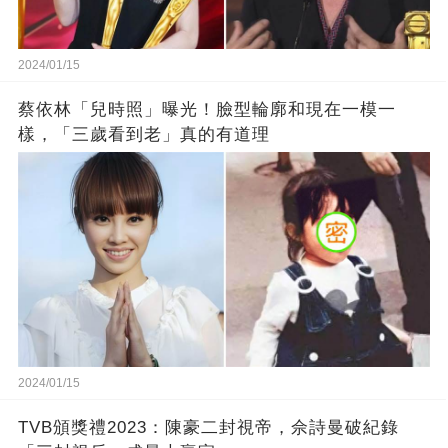
2024/01/15
蔡依林「兒時照」曝光！臉型輪廓和現在一模一
樣，「三歲看到老」真的有道理
2024/01/15
TVB頒獎禮2023：陳豪二封視帝，佘詩曼破紀錄