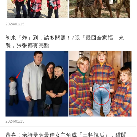
2024/01/15
初來「炸」到，請多關照！7張「最囧全家福」來
襲，張張都有亮點
2024/01/15
恭喜！佘詩曼奪最佳女主角成「三料視后」，緋聞