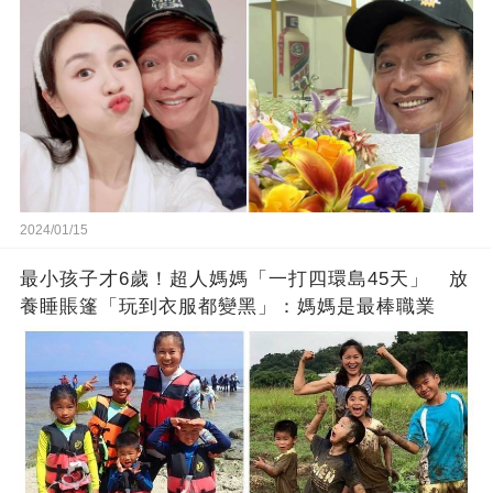
2024/01/15
最小孩子才6歲！超人媽媽「一打四環島45天」 放
養睡賬篷「玩到衣服都變黑」：媽媽是最棒職業