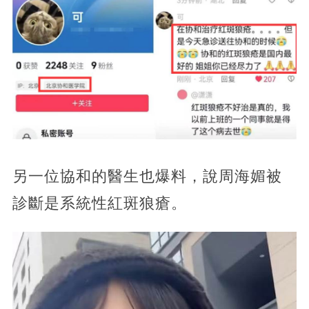
另一位協和的醫生也爆料，說周海媚被
診斷是系統性紅斑狼瘡。