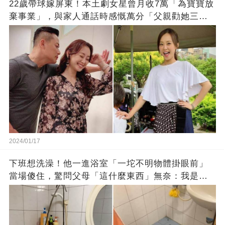
22歲帶球嫁屏東！本土劇女星曾月收7萬「為寶寶放
棄事業」，與家人通話時感慨萬分「父親勸她三
思」：只有過一次眼淚
2024/01/17
下班想洗澡！他一進浴室「一坨不明物體掛眼前」
當場傻住，驚問父母「這什麼東西」無奈：我是親
生的嗎？