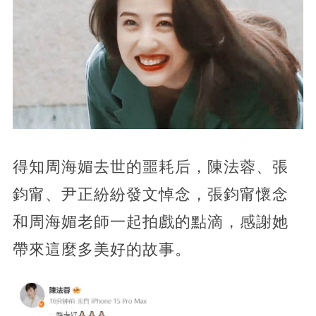
得知周海媚去世的噩耗后，陳法蓉、張
鈞甯、尹正紛紛發文悼念，張鈞甯懷念
和周海媚老師一起拍戲的點滴，感謝她
帶來這麼多美好的故事。