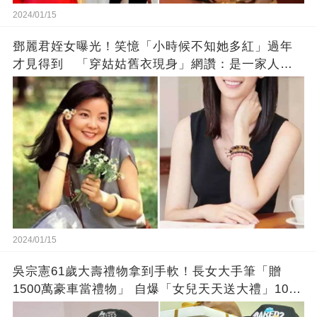
2024/01/15
鄧麗君姪女曝光！笑憶「小時候不知她多紅」過年
才見得到 「穿姑姑舊衣現身」網讚：是一家人沒
錯!
2024/01/15
吳宗憲61歲大壽禮物拿到手軟！長女大手筆「贈
1500萬豪車當禮物」 自爆「女兒天天送大禮」10年
徒弟也不甘示弱!