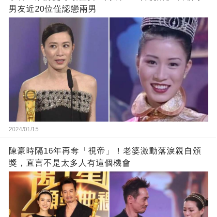
男友近20位僅認戀兩男
2024/01/15
陳豪時隔16年再奪「視帝」！老婆激動落淚親自頒
獎，直言不是太多人有這個機會