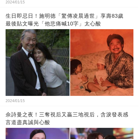
2024/01/15
生日即忌日！施明德「驚傳凌晨過世」享壽83歲
最後貼文曝光「他悲痛喊10字」太心酸
2024/01/15
佘詩曼之夜！三奪視后又贏三地視后，含淚發表感
言道盡真誠與心酸