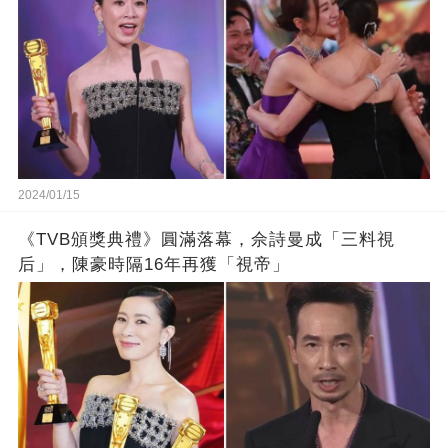
2024/01/15
《TVB頒獎典禮》圓滿落幕，佘詩曼成「三料視
后」，陳豪時隔16年再獲「視帝」