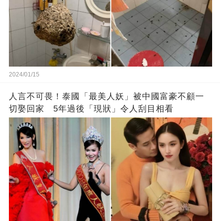
2024/01/15
人言不可畏！泰國「最美人妖」被中國富豪不顧一
切娶回家 5年過後「現狀」令人刮目相看