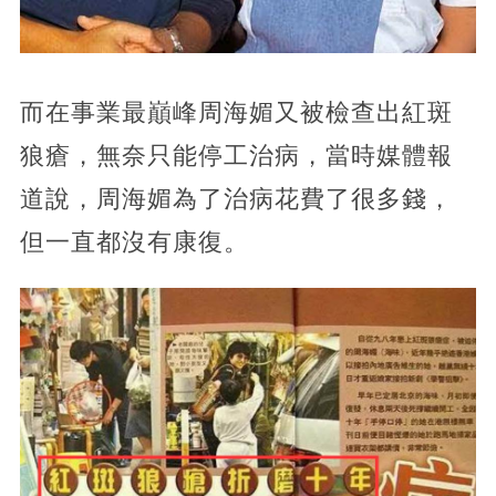
而在事業最巔峰周海媚又被檢查出紅斑
狼瘡，無奈只能停工治病，當時媒體報
道說，周海媚為了治病花費了很多錢，
但一直都沒有康復。