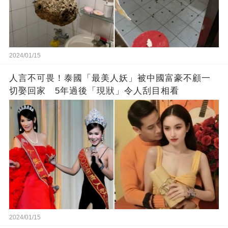
2024/01/15
人言不可畏！泰國「最美人妖」被中國富豪不顧一
切娶回家 5年過後「現狀」令人刮目相看
2024/01/15