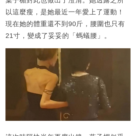
葉子楣對此也做出了澄清。她透露之所
以這麼瘦，是她最近一年愛上了運動！
現在她的體重還不到90斤，腰圍也只有
21寸，變成了妥妥的「螞蟻腰」。