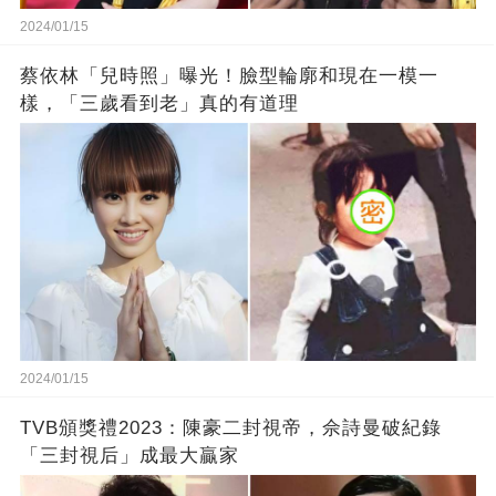
2024/01/15
蔡依林「兒時照」曝光！臉型輪廓和現在一模一
樣，「三歲看到老」真的有道理
2024/01/15
TVB頒獎禮2023：陳豪二封視帝，佘詩曼破紀錄
「三封視后」成最大贏家