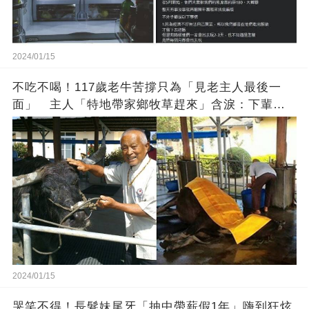
2024/01/15
不吃不喝！117歲老牛苦撐只為「見老主人最後一
面」 主人「特地帶家鄉牧草趕來」含淚：下輩子
找個好人家
2024/01/15
哭笑不得！長髮妹尾牙「抽中帶薪假1年」嗨到狂炫