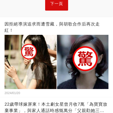
下一頁
因拒絕導演追求而遭雪藏，與胡歌合作后再次走
紅！
2024/01/20
22歲帶球嫁屏東！本土劇女星曾月收7萬「為寶寶放
棄事業」，與家人通話時感慨萬分「父親勸她三