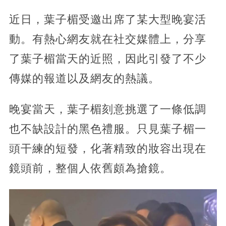
近日，葉子楣受邀出席了某大型晚宴活
動。有熱心網友就在社交媒體上，分享
了葉子楣當天的近照，因此引發了不少
傳媒的報道以及網友的熱議。
晚宴當天，葉子楣刻意挑選了一條低調
也不缺設計的黑色禮服。只見葉子楣一
頭干練的短發，化著精致的妝容出現在
鏡頭前，整個人依舊頗為搶鏡。