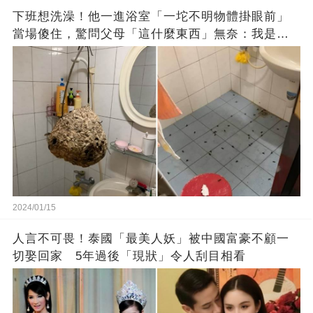
下班想洗澡！他一進浴室「一坨不明物體掛眼前」
當場傻住，驚問父母「這什麼東西」無奈：我是親
生的嗎？
2024/01/15
人言不可畏！泰國「最美人妖」被中國富豪不顧一
切娶回家 5年過後「現狀」令人刮目相看