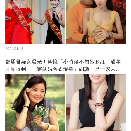
2024/01/15
鄧麗君姪女曝光！笑憶「小時候不知她多紅」過年
才見得到 「穿姑姑舊衣現身」網讚：是一家人沒
錯!