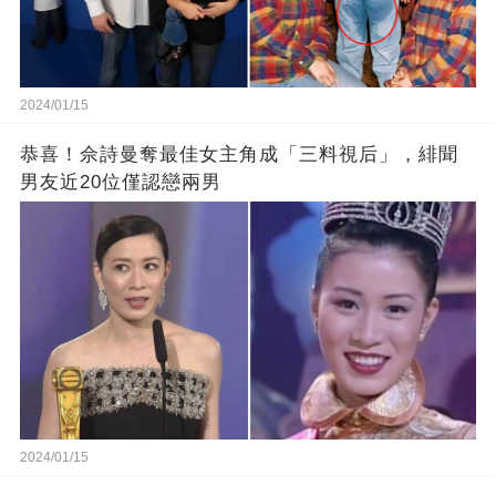
2024/01/15
恭喜！佘詩曼奪最佳女主角成「三料視后」，緋聞
男友近20位僅認戀兩男
2024/01/15