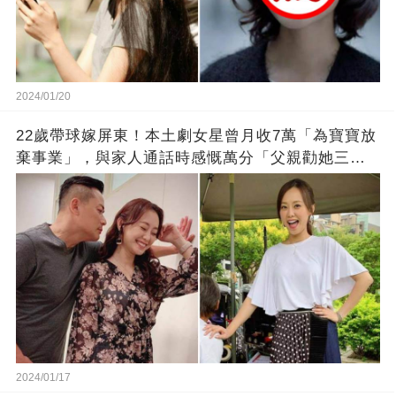
2024/01/20
22歲帶球嫁屏東！本土劇女星曾月收7萬「為寶寶放
棄事業」，與家人通話時感慨萬分「父親勸她三
思」：只有過一次眼淚
2024/01/17