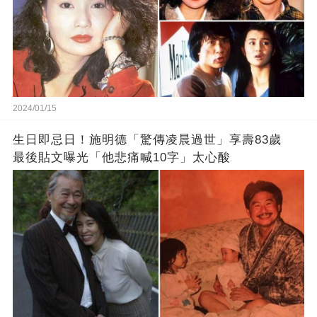
2024/01/15
生日即忌日！施明德「驚傳凌晨過世」享壽83歲
最後貼文曝光「他悲痛喊10字」太心酸