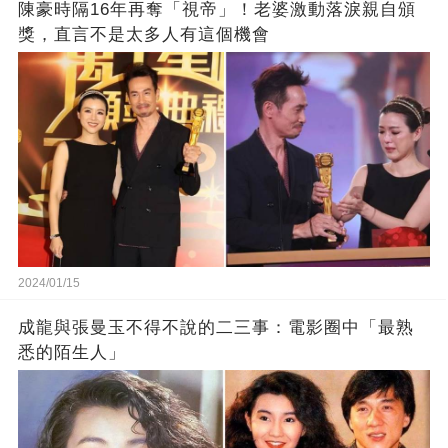
陳豪時隔16年再奪「視帝」！老婆激動落淚親自頒
獎，直言不是太多人有這個機會
2024/01/15
成龍與張曼玉不得不說的二三事：電影圈中「最熟
悉的陌生人」