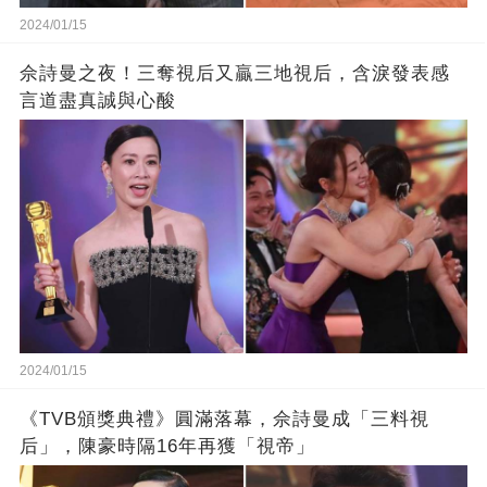
2024/01/15
佘詩曼之夜！三奪視后又贏三地視后，含淚發表感
言道盡真誠與心酸
2024/01/15
《TVB頒獎典禮》圓滿落幕，佘詩曼成「三料視
后」，陳豪時隔16年再獲「視帝」