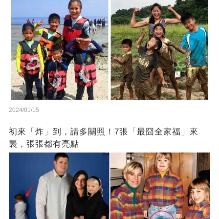
2024/01/15
初來「炸」到，請多關照！7張「最囧全家福」來
襲，張張都有亮點