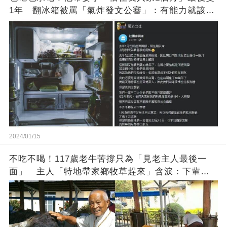
1年 翻冰箱被罵「氣炸發文公審」：有能力就該大
方
2024/01/15
不吃不喝！117歲老牛苦撐只為「見老主人最後一
面」 主人「特地帶家鄉牧草趕來」含淚：下輩子
找個好人家