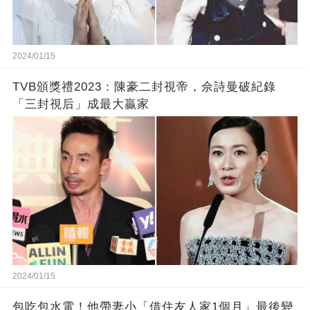
2024/01/15
TVB頒獎禮2023：陳豪二封視帝，佘詩曼破紀錄
「三封視后」成最大贏家
2024/01/15
包吃包水電！他帶妻小「借住友人家1個月」最後變