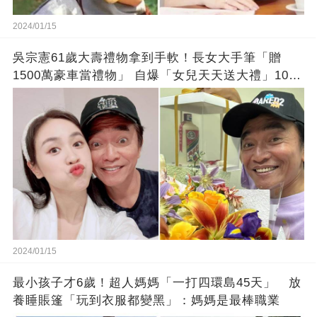
2024/01/15
吳宗憲61歲大壽禮物拿到手軟！長女大手筆「贈
1500萬豪車當禮物」 自爆「女兒天天送大禮」10年
徒弟也不甘示弱!
2024/01/15
最小孩子才6歲！超人媽媽「一打四環島45天」 放
養睡賬篷「玩到衣服都變黑」：媽媽是最棒職業