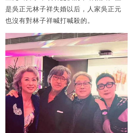
是吳正元林子祥失婚以后，人家吳正元
也沒有對林子祥喊打喊殺的。