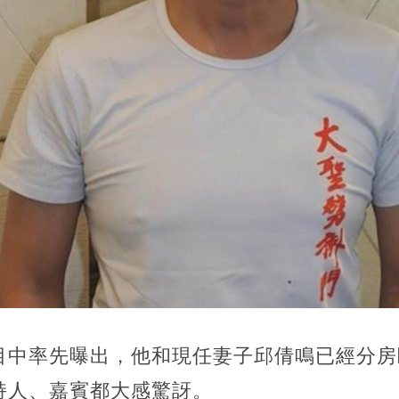
目中率先曝出，他和現任妻子邱倩鳴已經分房
持人、嘉賓都大感驚訝。