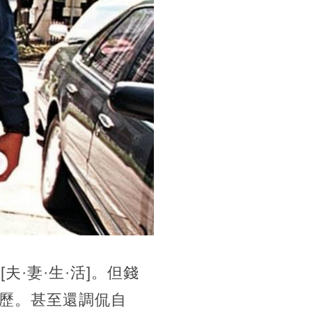
·妻·生·活]。但錢
歷。甚至還調侃自