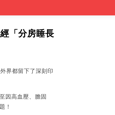
已經「分房睡長
給外界都留下了深刻印
至因高血壓、膽固
題！