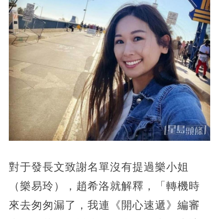
對于發長文致謝名單沒有提過樂小姐
（樂易玲），趙希洛就解釋，「轉機時
來去匆匆漏了，我連《開心速遞》編審