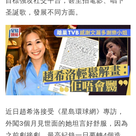
目標強攻社交平台，甚至拍電影、唱下
圣誕歌，發展不同方面。
近日趙希洛接受《星島環球網》專訪，
外闖3個月見世面的她坦言好舒服，因為
之前劇接劇，最高紀錄一日要轉4個造