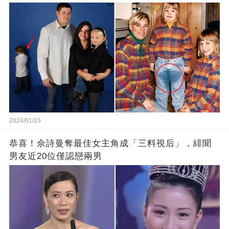
2024/01/15
恭喜！佘詩曼奪最佳女主角成「三料視后」，緋聞
男友近20位僅認戀兩男