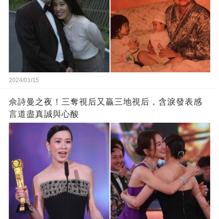
2024/01/15
佘詩曼之夜！三奪視后又贏三地視后，含淚發表感
言道盡真誠與心酸