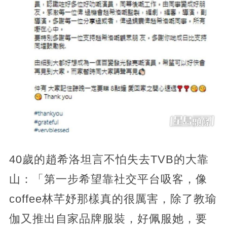
40歲的趙希洛坦言不怕失去TVB的大靠
山：「第一步希望靠社交平台吸客，像
coffee林芊妤那樣真的很厲害，除了教瑜
伽又推出自家品牌服裝，好佩服她，要