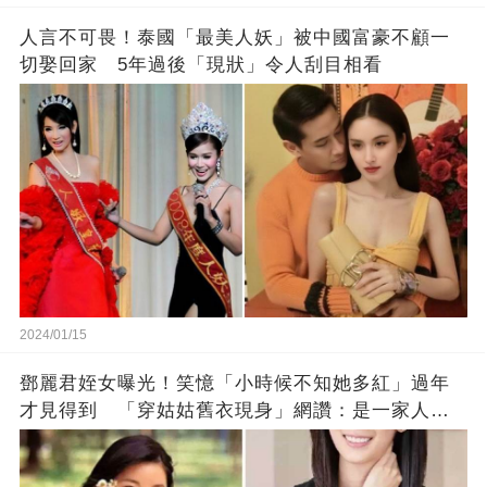
人言不可畏！泰國「最美人妖」被中國富豪不顧一
切娶回家 5年過後「現狀」令人刮目相看
2024/01/15
鄧麗君姪女曝光！笑憶「小時候不知她多紅」過年
才見得到 「穿姑姑舊衣現身」網讚：是一家人沒
錯!