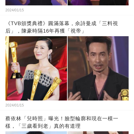
2024/01/15
《TVB頒獎典禮》圓滿落幕，佘詩曼成「三料視
后」，陳豪時隔16年再獲「視帝」
2024/01/15
蔡依林「兒時照」曝光！臉型輪廓和現在一模一
樣，「三歲看到老」真的有道理