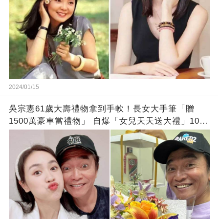
2024/01/15
吳宗憲61歲大壽禮物拿到手軟！長女大手筆「贈
1500萬豪車當禮物」 自爆「女兒天天送大禮」10年
徒弟也不甘示弱!