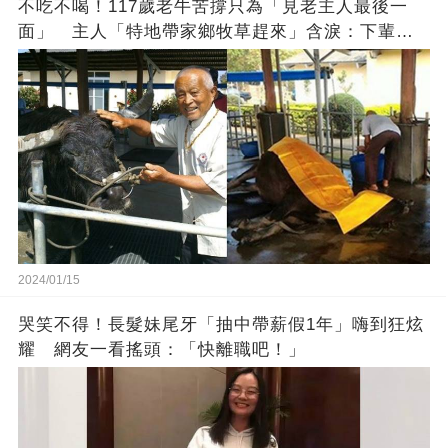
不吃不喝！117歲老牛苦撐只為「見老主人最後一
面」 主人「特地帶家鄉牧草趕來」含淚：下輩子
找個好人家
2024/01/15
哭笑不得！長髮妹尾牙「抽中帶薪假1年」嗨到狂炫
耀 網友一看搖頭：「快離職吧！」