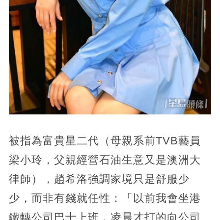
被指為富貴星二代（母親系前TVB藝員
梁小玲，父親經營石油生意又是澳洲大
律師），趙希洛強調家境只是舒服少
少，而非有錢就任性：「以前我會坐港
鐵轉公司巴士上班，凌晨才打的向公司