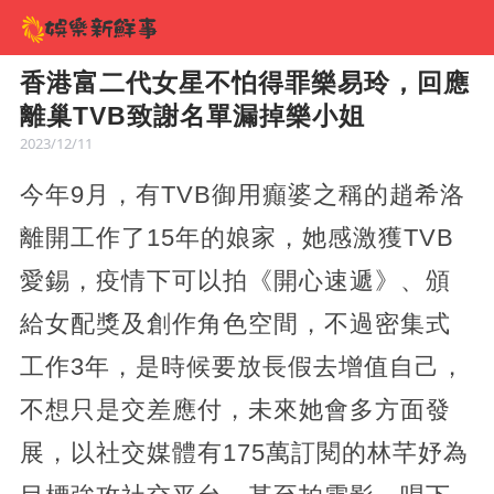
香港富二代女星不怕得罪樂易玲，回應
離巢TVB致謝名單漏掉樂小姐
2023/12/11
今年9月，有TVB御用癲婆之稱的趙希洛
離開工作了15年的娘家，她感激獲TVB
愛錫，疫情下可以拍《開心速遞》、頒
給女配獎及創作角色空間，不過密集式
工作3年，是時候要放長假去增值自己，
不想只是交差應付，未來她會多方面發
展，以社交媒體有175萬訂閱的林芊妤為