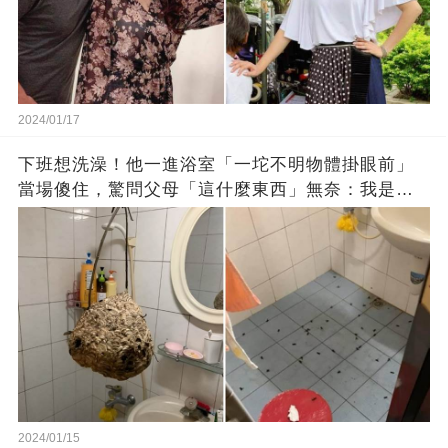
2024/01/17
下班想洗澡！他一進浴室「一坨不明物體掛眼前」
當場傻住，驚問父母「這什麼東西」無奈：我是親
生的嗎？
2024/01/15