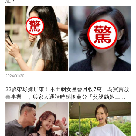
紅！
2024/01/20
22歲帶球嫁屏東！本土劇女星曾月收7萬「為寶寶放
棄事業」，與家人通話時感慨萬分「父親勸她三
思」：只有過一次眼淚