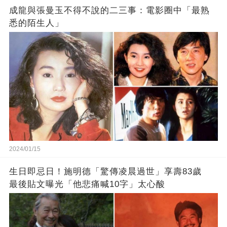
成龍與張曼玉不得不說的二三事：電影圈中「最熟
悉的陌生人」
2024/01/15
生日即忌日！施明德「驚傳凌晨過世」享壽83歲
最後貼文曝光「他悲痛喊10字」太心酸