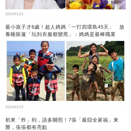
2024/01/15
最小孩子才6歲！超人媽媽「一打四環島45天」 放
養睡賬篷「玩到衣服都變黑」：媽媽是最棒職業
2024/01/15
初來「炸」到，請多關照！7張「最囧全家福」來
襲，張張都有亮點