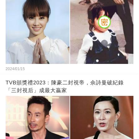
2024/01/15
TVB頒獎禮2023：陳豪二封視帝，佘詩曼破紀錄
「三封視后」成最大贏家