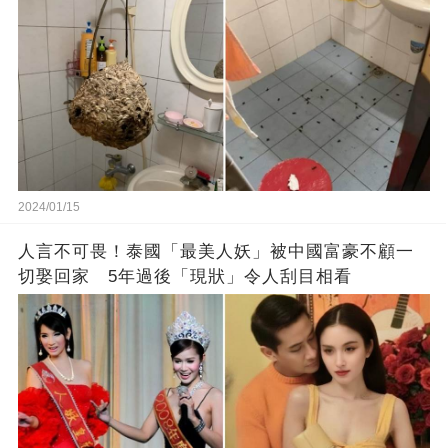
2024/01/15
人言不可畏！泰國「最美人妖」被中國富豪不顧一
切娶回家 5年過後「現狀」令人刮目相看