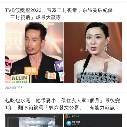
TVB頒獎禮2023：陳豪二封視帝，佘詩曼破紀錄
「三封視后」成最大贏家
2024/01/15
包吃包水電！他帶妻小「借住友人家1個月」最後變
1年 翻冰箱被罵「氣炸發文公審」：有能力就該大
方