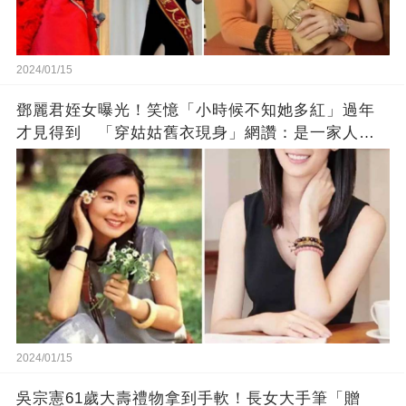
2024/01/15
鄧麗君姪女曝光！笑憶「小時候不知她多紅」過年
才見得到 「穿姑姑舊衣現身」網讚：是一家人沒
錯!
2024/01/15
吳宗憲61歲大壽禮物拿到手軟！長女大手筆「贈