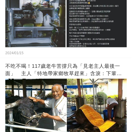
2024/01/15
不吃不喝！117歲老牛苦撐只為「見老主人最後一
面」 主人「特地帶家鄉牧草趕來」含淚：下輩子
找個好人家