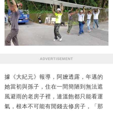
ADVERTISEMENT
據《大紀元》報導，阿嬤透露，年邁的
她當初與孫子，住在一間簡陋到無法遮
風避雨的老房子裡，連溫飽都只能看運
氣，根本不可能有閒錢去修房子，「那