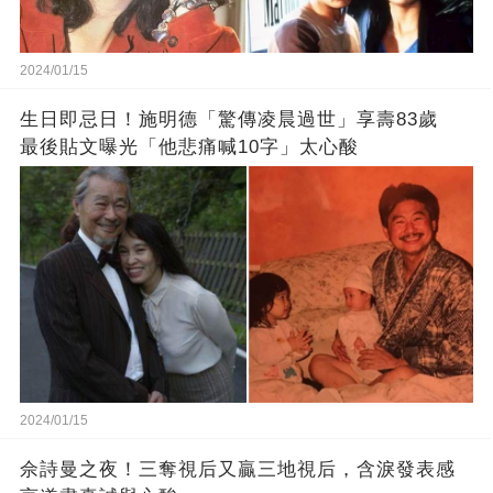
2024/01/15
生日即忌日！施明德「驚傳凌晨過世」享壽83歲
最後貼文曝光「他悲痛喊10字」太心酸
2024/01/15
佘詩曼之夜！三奪視后又贏三地視后，含淚發表感