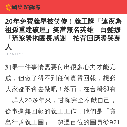
20年免費義舉被笑傻！義工隊「連夜為
祖孫重建破屋」笑當無名英雄 白髮嬤
「流淚緊抱團長感謝」拍背回應暖哭萬
人
2023/11/11
如果一件事情需要付出很多心力才能完
成，但做了得不到任何實質回報，想必
大家都不會去做吧！然而，在台灣卻有
一群人20多年來，甘願完全奉獻自己，
從事毫無回報的義工工作，他們是「寶
島行善義工團」，超過百位的團員從921