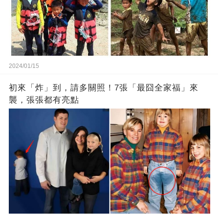
2024/01/15
初來「炸」到，請多關照！7張「最囧全家福」來
襲，張張都有亮點