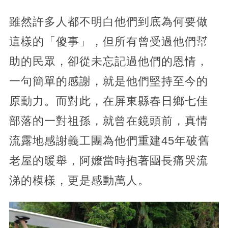
雖然許多人都不明白他們到底為何要做
這樣的「傻事」，但所有曾受過他們幫
助的民眾，卻從未忘記過他們的恩情，
一句簡單的感謝，就是他們堅持至今的
原動力。而對此，在屏東縣春日鄉七佳
部落的一對祖孫，就曾在鏡頭前，真情
流露地感謝義工團為他們重建45年破舊
老屋的暖舉，阿嬤當時抱著團長痛哭流
涕的模樣，更是感動萬人。