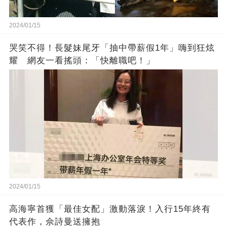
2024/01/15
哭笑不得！長髮妹尾牙「抽中帶薪假1年」嗨到狂炫
耀 網友一看搖頭：「快離職吧！」
2024/01/15
高海寧首獲「最佳女配」激動落淚！入行15年終有
代表作，佘詩曼送擁抱