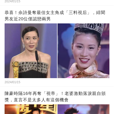
2024/01/15
恭喜！佘詩曼奪最佳女主角成「三料視后」，緋聞
男友近20位僅認戀兩男
2024/01/15
陳豪時隔16年再奪「視帝」！老婆激動落淚親自頒
獎，直言不是太多人有這個機會