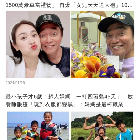
1500萬豪車當禮物」 自爆「女兒天天送大禮」10年
徒弟也不甘示弱!
2024/01/15
最小孩子才6歲！超人媽媽「一打四環島45天」 放
養睡賬篷「玩到衣服都變黑」：媽媽是最棒職業