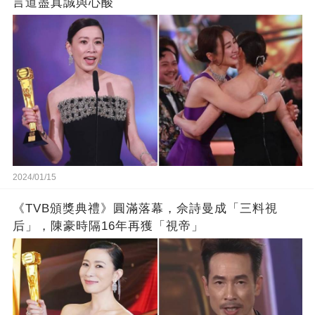
言道盡真誠與心酸
2024/01/15
《TVB頒獎典禮》圓滿落幕，佘詩曼成「三料視
后」，陳豪時隔16年再獲「視帝」