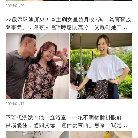
2024/01/20
22歲帶球嫁屏東！本土劇女星曾月收7萬「為寶寶放
棄事業」，與家人通話時感慨萬分「父親勸她三
思」：只有過一次眼淚
2024/01/17
下班想洗澡！他一進浴室「一坨不明物體掛眼前」
當場傻住，驚問父母「這什麼東西」無奈：我是親
生的嗎？