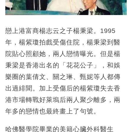
戀上港富商楊志云之子楊秉梁。1995
年，楊紫瓊拍戲受傷住院，楊秉梁到醫
院貼心照顧她，兩人戀情曝光。但是楊
秉梁是香港出名的「花花公子」，和娛
樂圈的葉倩文、關之琳、甄妮等人都傳
出過緋聞。加上受傷后的楊紫瓊失去香
港市場轉戰好萊塢后兩人聚少離多，兩
年多的戀情也最終畫上了句號。
哈佛醫學院畢業的美籍心臟外科醫生