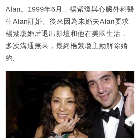
Alan。1999年6月，楊紫瓊與心臟外科醫
生Alan訂婚。後來因為未婚夫Alan要求
楊紫瓊婚后退出影壇和他在美國生活，
多次溝通無果，最終楊紫瓊主動解除婚
約。