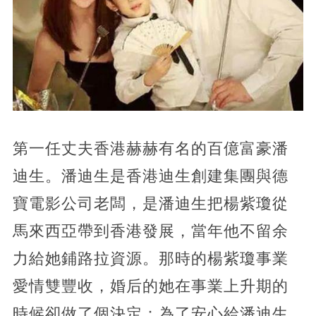
第一任丈夫香港赫赫有名的百億富豪潘
迪生。潘迪生是香港迪生創建集團與德
寶電影公司老闆，是潘迪生把楊紫瓊從
馬來西亞帶到香港發展，當年他不留余
力給她鋪路拉資源。那時的楊紫瓊事業
愛情雙豐收，婚后的她在事業上升期的
時候卻做了個決定：為了安心給潘迪生