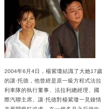
2004年6月4日，楊紫瓊結識了大她17歲
的讓·托德，他曾經是原一級方程式法拉
利車隊的執行董事、法拉利總經理、國
際汽聯主席。讓·托德對楊紫瓊一見鐘情