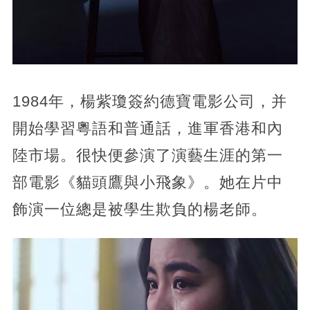
1984年，楊紫瓊簽約德寶電影公司，并
開始學習粵語和普通話，進軍香港和內
陸市場。很快便參演了演藝生涯的第一
部電影《貓頭鷹與小飛象》。她在片中
飾演一位總是被學生欺負的楊老師。