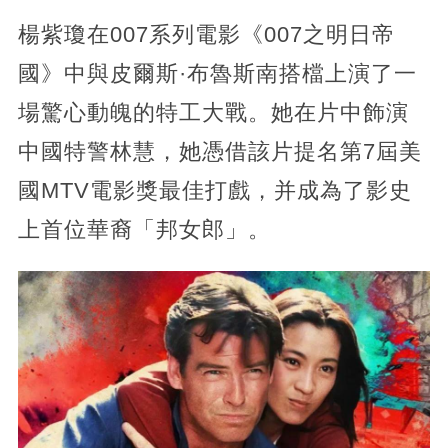
楊紫瓊在007系列電影《007之明日帝
國》中與皮爾斯·布魯斯南搭檔上演了一
場驚心動魄的特工大戰。她在片中飾演
中國特警林慧，她憑借該片提名第7屆美
國MTV電影獎最佳打戲，并成為了影史
上首位華裔「邦女郎」。