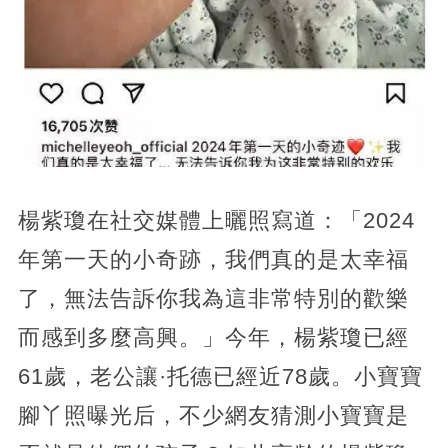
楊紫瓊在社交媒體上曬照寫道：「2024
年第一天的小奇跡，我們真的是太幸福
了，無法告訴你我為這非常特別的歡樂
而感到多麼高興。」今年，楊紫瓊已經
61歲，老公讓·托德已經近78歲。小寶寶
腳丫照曝光后，不少網友猜測小寶寶是