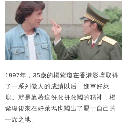
1997年，35歲的楊紫瓊在香港影壇取得
了一系列傲人的成績以后，進軍好萊
塢。就是靠著這份敢拼敢闖的精神，楊
紫瓊後來在好萊塢也闖出了屬于自己的
一席之地。