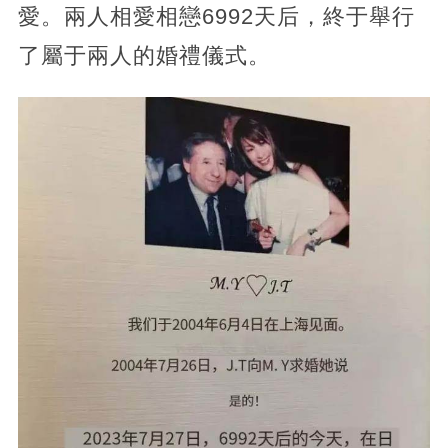
愛。兩人相愛相戀6992天后，終于舉行
了屬于兩人的婚禮儀式。