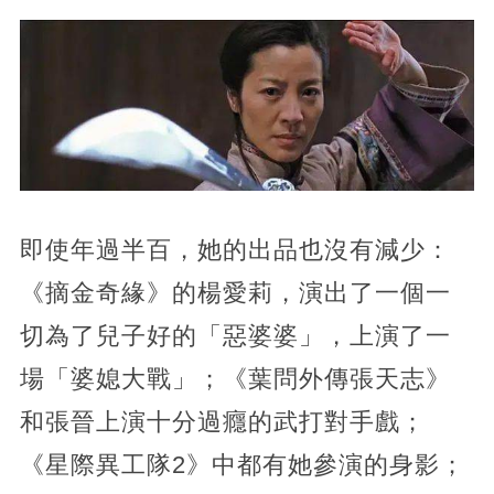
即使年過半百，她的出品也沒有減少：
《摘金奇緣》的楊愛莉，演出了一個一
切為了兒子好的「惡婆婆」，上演了一
場「婆媳大戰」；《葉問外傳張天志》
和張晉上演十分過癮的武打對手戲；
《星際異工隊2》中都有她參演的身影；