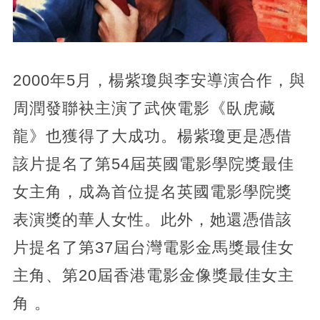
2000年5月，楊紫瓊與李安導演合作，與
周潤發聯袂主演了武俠電影《臥虎藏
龍》也獲得了大成功。楊紫瓊更是憑借
該片提名了第54屆英國電影學院獎最佳
女主角，成為首位提名英國電影學院獎
表演獎的華人女性。此外，她還憑借該
片提名了第37屆台灣電影金馬獎最佳女
主角、第20屆香港電影金像獎最佳女主
角 。