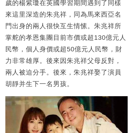
歲的楊紫瓊在英國學習期間遇到了同樣
來這里深造的朱兆祥，同為馬來西亞名
門出身的兩人很快互生情愫。朱兆祥所
掌舵的孝恩集團目前市價或超130億元人
民幣，個人身價或超50億元人民幣，財
力非常雄厚。後來因朱兆祥父母反對，
兩人被迫分手。後來，朱兆祥娶了演員
胡靜并生下一名男孩。