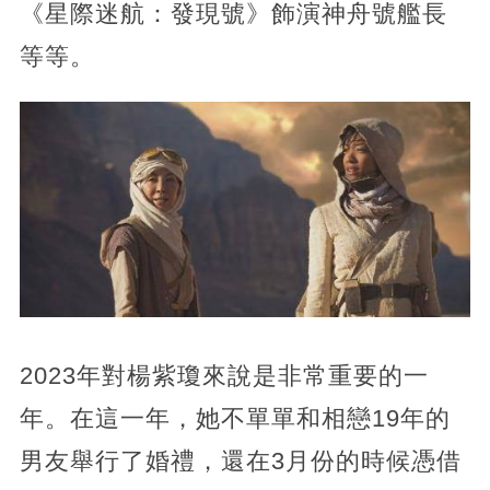
《星際迷航：發現號》飾演神舟號艦長
等等。
2023年對楊紫瓊來說是非常重要的一
年。在這一年，她不單單和相戀19年的
男友舉行了婚禮，還在3月份的時候憑借