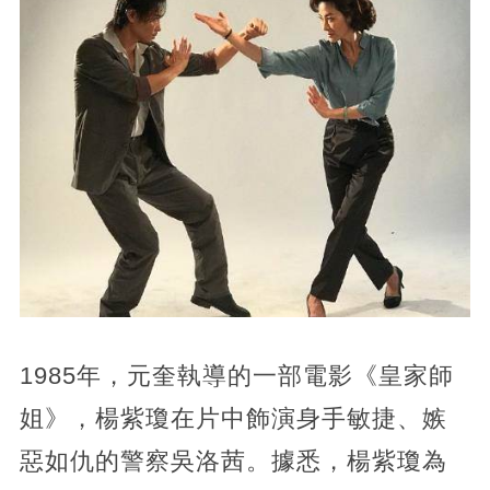
1985年，元奎執導的一部電影《皇家師
姐》，楊紫瓊在片中飾演身手敏捷、嫉
惡如仇的警察吳洛茜。據悉，楊紫瓊為