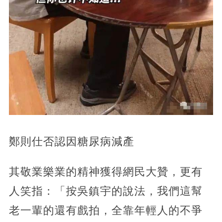
鄭則仕否認因糖尿病減產
其敬業樂業的精神獲得網民大贊，更有
人笑指：「按吳鎮宇的說法，我們這幫
老一輩的還有戲拍，全靠年輕人的不爭