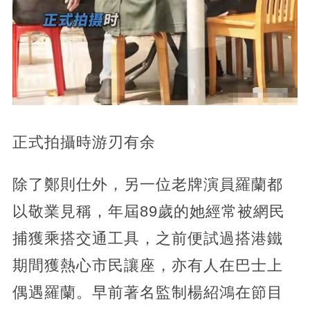
正式拍攝時游刃有余
除了鄭則仕外，另一位老牌演員羅蘭都
以敬業見稱，年屆89歲的她經常被網民
捕獲乘搭交通工具，之前便試過搭港鐵
期間獲熱心市民讓座，亦有人在巴士上
偶遇羅蘭。早前著名監制楊紹鴻在節目