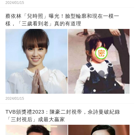
2024/01/15
蔡依林「兒時照」曝光！臉型輪廓和現在一模一
樣，「三歲看到老」真的有道理
2024/01/15
TVB頒獎禮2023：陳豪二封視帝，佘詩曼破紀錄
「三封視后」成最大贏家