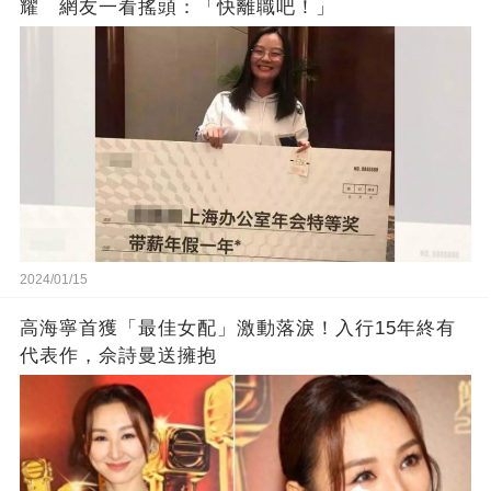
耀 網友一看搖頭：「快離職吧！」
2024/01/15
高海寧首獲「最佳女配」激動落淚！入行15年終有
代表作，佘詩曼送擁抱