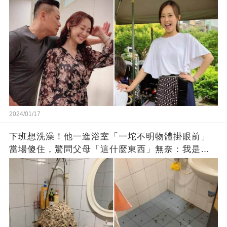
思」：只有過一次眼淚
2024/01/17
下班想洗澡！他一進浴室「一坨不明物體掛眼前」
當場傻住，驚問父母「這什麼東西」無奈：我是親
生的嗎？