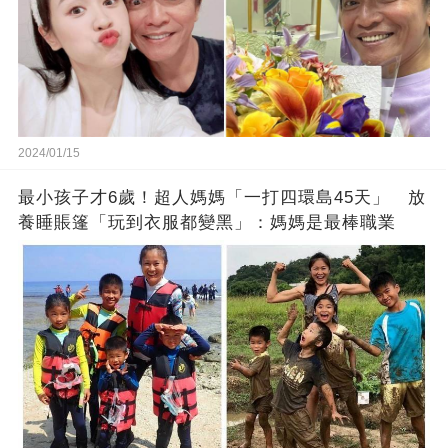
2024/01/15
最小孩子才6歲！超人媽媽「一打四環島45天」 放
養睡賬篷「玩到衣服都變黑」：媽媽是最棒職業