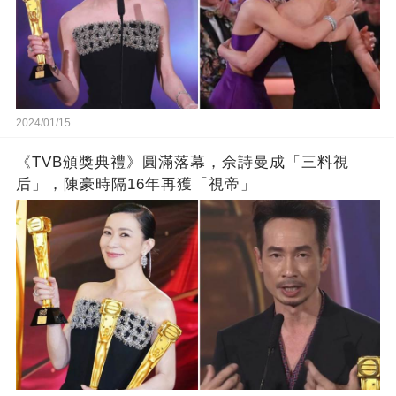
2024/01/15
《TVB頒獎典禮》圓滿落幕，佘詩曼成「三料視
后」，陳豪時隔16年再獲「視帝」