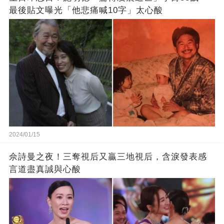
最後貼文曝光「他悲痛喊10字」太心酸
2024/01/15
佘詩曼之夜！三奪視后又贏三地視后，含淚發表感
言道盡真誠與心酸