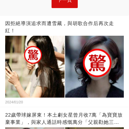
下一頁
因拒絕導演追求而遭雪藏，與胡歌合作后再次走
紅！
2024/01/20
22歲帶球嫁屏東！本土劇女星曾月收7萬「為寶寶放
棄事業」，與家人通話時感慨萬分「父親勸她三