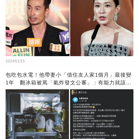
2024/01/15
包吃包水電！他帶妻小「借住友人家1個月」最後變
1年 翻冰箱被罵「氣炸發文公審」：有能力就該大
方