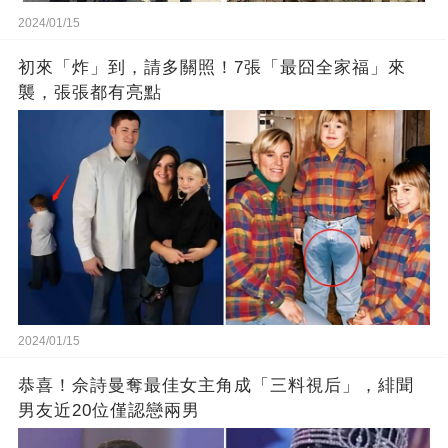
2024/01/15
初來「炸」到，請多關照！7張「最囧全家福」來
襲，張張都有亮點
2024/01/15
恭喜！佘詩曼奪最佳女主角成「三料視后」，緋聞
男友近20位僅認戀兩男