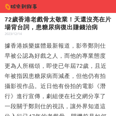
72歲香港老戲骨太敬業！天還沒亮在片
場背台詞，患糖尿病復出賺錢治病
2023/12/14
據香港娛樂媒體最新報道，影帝鄭則仕
早被公認為好戲之人，而他的專業態度
更為人所稱頌，即使已年屆72歲，且近
年被指因患糖尿病而減產，但他仍有拍
攝影視作品。近日他有份拍的電影《潛
行》進行宣傳，劇組便在社交網分享了
一段關于鄭則仕的視訊，讓外界知道這