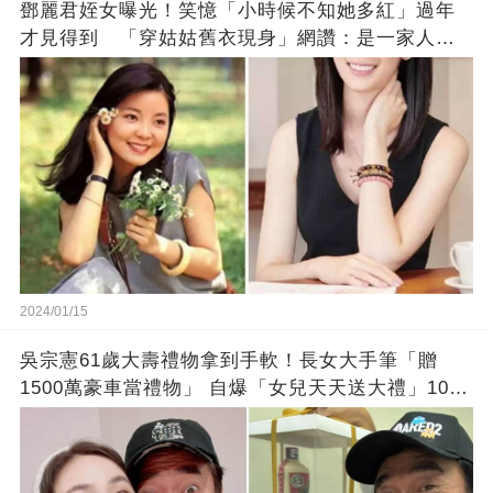
鄧麗君姪女曝光！笑憶「小時候不知她多紅」過年
才見得到 「穿姑姑舊衣現身」網讚：是一家人沒
錯!
2024/01/15
吳宗憲61歲大壽禮物拿到手軟！長女大手筆「贈
1500萬豪車當禮物」 自爆「女兒天天送大禮」10年
徒弟也不甘示弱!