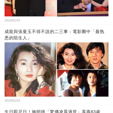
2024/01/15
成龍與張曼玉不得不說的二三事：電影圈中「最熟
悉的陌生人」
2024/01/15
生日即忌日！施明德「驚傳凌晨過世」享壽83歲