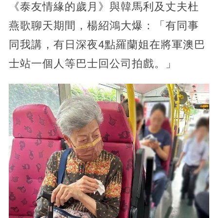
《泰友情緣的歲月》與韓馬利及丈夫杜
燕歌聊天期間，楊紹鴻大爆：「有同事
同我講，有日深夜4點羅蘭姐在將軍澳巴
士站一個人等巴士回公司拍戲。」