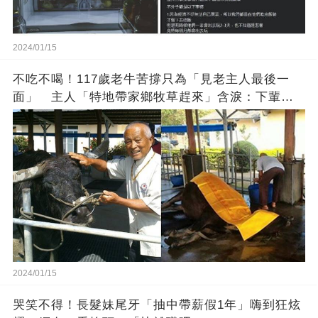
2024/01/15
不吃不喝！117歲老牛苦撐只為「見老主人最後一
面」 主人「特地帶家鄉牧草趕來」含淚：下輩子
找個好人家
2024/01/15
哭笑不得！長髮妹尾牙「抽中帶薪假1年」嗨到狂炫