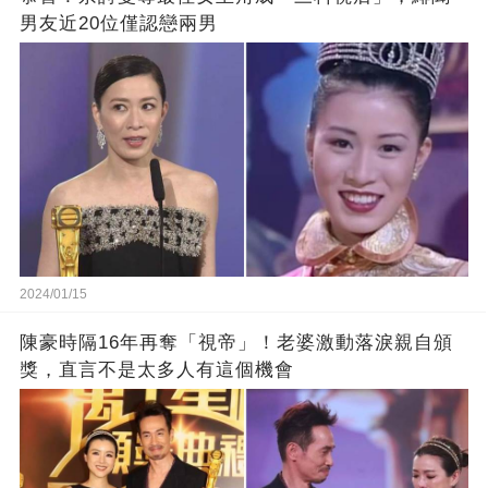
男友近20位僅認戀兩男
2024/01/15
陳豪時隔16年再奪「視帝」！老婆激動落淚親自頒
獎，直言不是太多人有這個機會