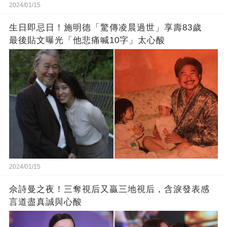
2024/01/15
生日即忌日！施明德「驚傳凌晨過世」享壽83歲
最後貼文曝光「他悲痛喊10字」太心酸
2024/01/15
佘詩曼之夜！三奪視后又贏三地視后，含淚發表感
言道盡真誠與心酸