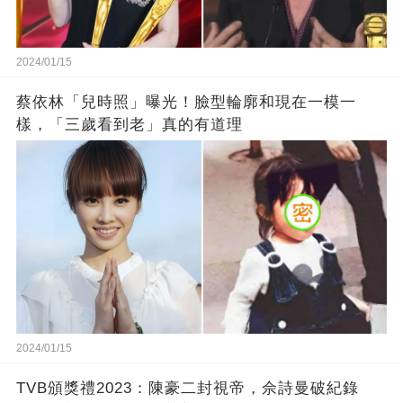
2024/01/15
蔡依林「兒時照」曝光！臉型輪廓和現在一模一
樣，「三歲看到老」真的有道理
2024/01/15
TVB頒獎禮2023：陳豪二封視帝，佘詩曼破紀錄