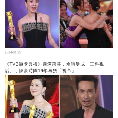
2024/01/15
《TVB頒獎典禮》圓滿落幕，佘詩曼成「三料視
后」，陳豪時隔16年再獲「視帝」