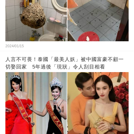
2024/01/15
人言不可畏！泰國「最美人妖」被中國富豪不顧一
切娶回家 5年過後「現狀」令人刮目相看