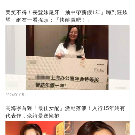
哭笑不得！長髮妹尾牙「抽中帶薪假1年」嗨到狂炫
耀 網友一看搖頭：「快離職吧！」
2024/01/15
高海寧首獲「最佳女配」激動落淚！入行15年終有
代表作，佘詩曼送擁抱