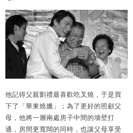
他記得父親劉禮最喜歡吃叉燒，于是買
下了「華東燒臘」；為了更好的照顧父
母，他將一層兩處房子中間的墻壁打
通，房間更寬闊的同時，也讓父母享受