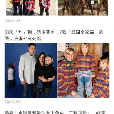
2024/01/15
初來「炸」到，請多關照！7張「最囧全家福」來
襲，張張都有亮點
2024/01/15
恭喜！佘詩曼奪最佳女主角成「三料視后」，緋聞