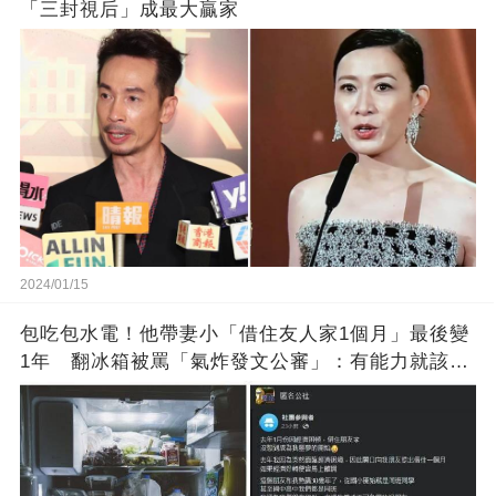
「三封視后」成最大贏家
2024/01/15
包吃包水電！他帶妻小「借住友人家1個月」最後變
1年 翻冰箱被罵「氣炸發文公審」：有能力就該大
方