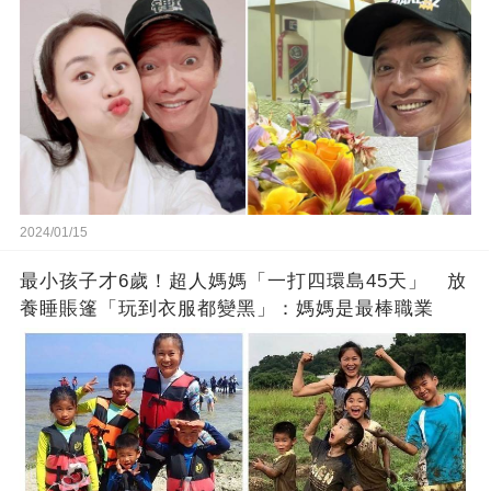
2024/01/15
最小孩子才6歲！超人媽媽「一打四環島45天」 放
養睡賬篷「玩到衣服都變黑」：媽媽是最棒職業