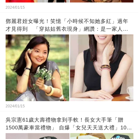
2024/01/15
鄧麗君姪女曝光！笑憶「小時候不知她多紅」過年
才見得到 「穿姑姑舊衣現身」網讚：是一家人沒
錯!
2024/01/15
吳宗憲61歲大壽禮物拿到手軟！長女大手筆「贈
1500萬豪車當禮物」 自爆「女兒天天送大禮」10年
徒弟也不甘示弱!