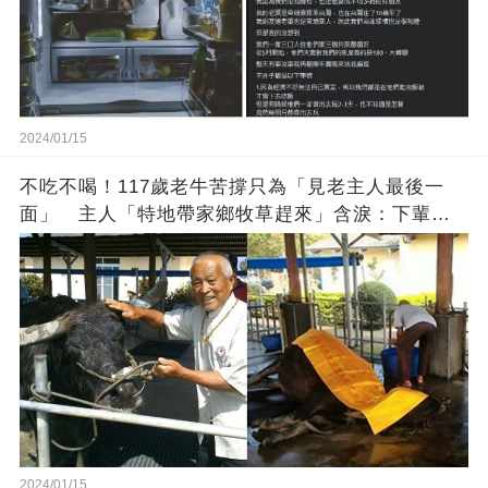
2024/01/15
不吃不喝！117歲老牛苦撐只為「見老主人最後一
面」 主人「特地帶家鄉牧草趕來」含淚：下輩子
找個好人家
2024/01/15