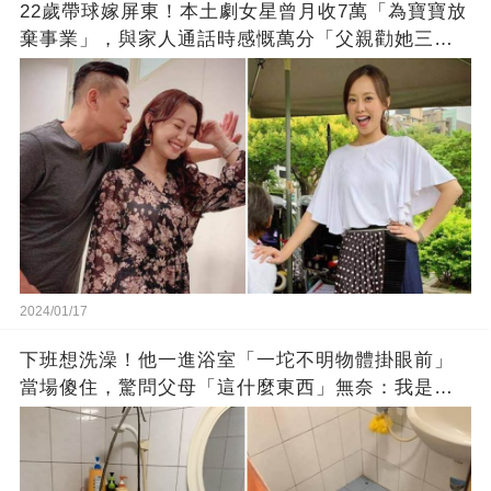
22歲帶球嫁屏東！本土劇女星曾月收7萬「為寶寶放
棄事業」，與家人通話時感慨萬分「父親勸她三
思」：只有過一次眼淚
2024/01/17
下班想洗澡！他一進浴室「一坨不明物體掛眼前」
當場傻住，驚問父母「這什麼東西」無奈：我是親
生的嗎？