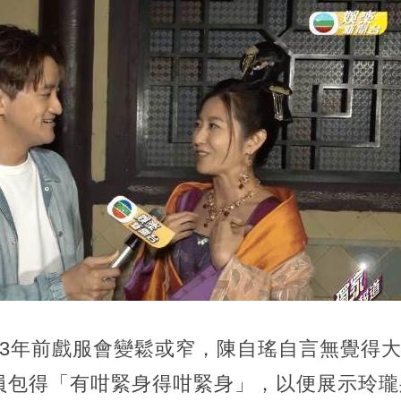
13年前戲服會變鬆或窄，陳自瑤自言無覺得
員包得「有咁緊身得咁緊身」，以便展示玲瓏