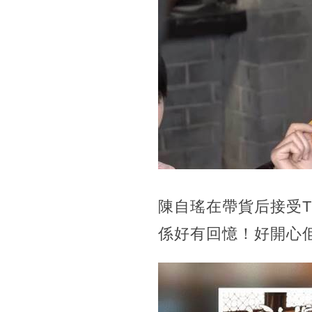
陳自瑤在帶貨后接受T
係好有回憶！好開心