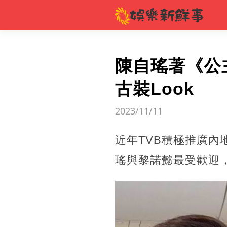
陳自瑤著《公
古裝Look
2023/11/11
近年TVB積極推廣
瑤與黎諾懿最受歡迎