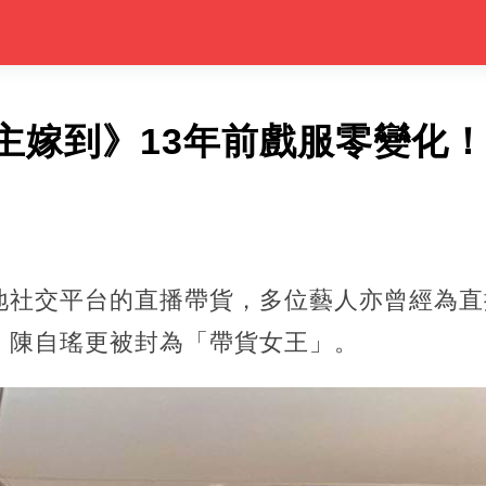
主嫁到》13年前戲服零變化！
內地社交平台的直播帶貨，多位藝人亦曾經為
，陳自瑤更被封為「帶貨女王」。