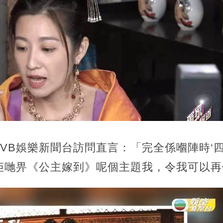
VB娛樂新聞台訪問直言：「完全係嗰陣時‘
佢哋畀《公主嫁到》呢個主題我，令我可以再