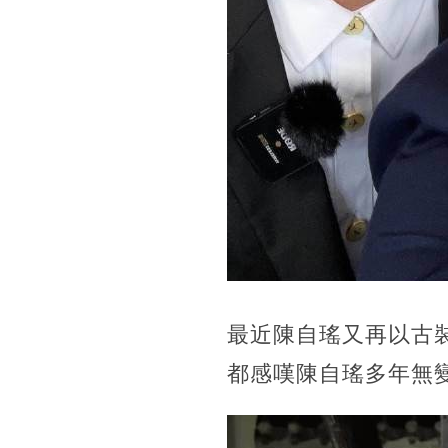
最近陳自瑤又再以古
都感嘆陳自瑤多年無