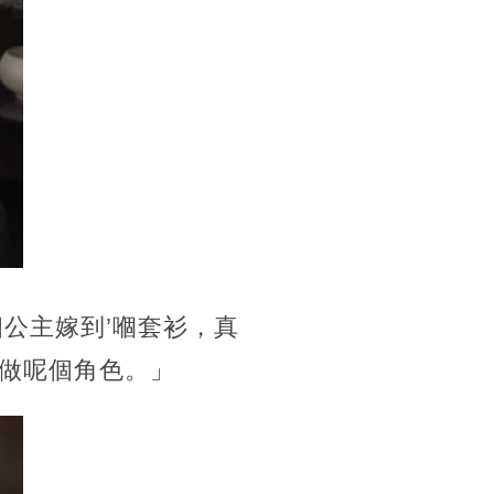
四公主嫁到’嗰套衫，真
做呢個角色。」