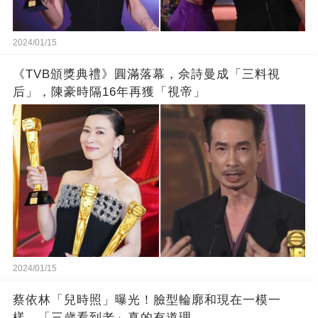
2024/01/15
《TVB頒獎典禮》圓滿落幕，佘詩曼成「三料視
后」，陳豪時隔16年再獲「視帝」
2024/01/15
蔡依林「兒時照」曝光！臉型輪廓和現在一模一
樣，「三歲看到老」真的有道理