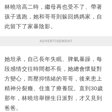
林曉培高二時，繼母再也受不了、帶著
孩子逃跑，她和哥哥則躲回媽媽家，自
此留下了家暴陰影。
ADVERTISEMENT
她坦承，自己長年失眠、脾氣暴躁，每
段感情交往時間都不長，她總會懷疑對
方變心，而壓抑情緒的哥哥，後來患上
精神分裂癥、住進了療養院。直到30歲
那年，林曉培舉辦生日派對，才又見到
爸爸。