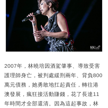
2007年，林曉培因酒駕肇事、導致受害
護理師身亡，被判處緩刑兩年、背負800
萬元債務，她勇敢地扛起責任，轉往港
澳發展，瘋狂接活動賺錢，花了長達11
年時間才全部還清。因為這起事故，林