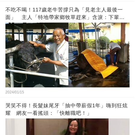
不吃不喝！117歲老牛苦撐只為「見老主人最後一
面」 主人「特地帶家鄉牧草趕來」含淚：下輩子
找個好人家
2024/01/15
哭笑不得！長髮妹尾牙「抽中帶薪假1年」嗨到狂炫
耀 網友一看搖頭：「快離職吧！」