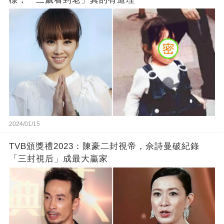
2024/01/15
TVB頒獎禮2023：陳豪二封視帝，佘詩曼破紀錄
「三封視后」成最大贏家