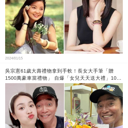
2024/01/15
吳宗憲61歲大壽禮物拿到手軟！長女大手筆「贈
1500萬豪車當禮物」 自爆「女兒天天送大禮」10年
徒弟也不甘示弱!