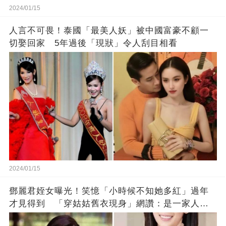
2024/01/15
人言不可畏！泰國「最美人妖」被中國富豪不顧一
切娶回家 5年過後「現狀」令人刮目相看
2024/01/15
鄧麗君姪女曝光！笑憶「小時候不知她多紅」過年
才見得到 「穿姑姑舊衣現身」網讚：是一家人沒
錯!