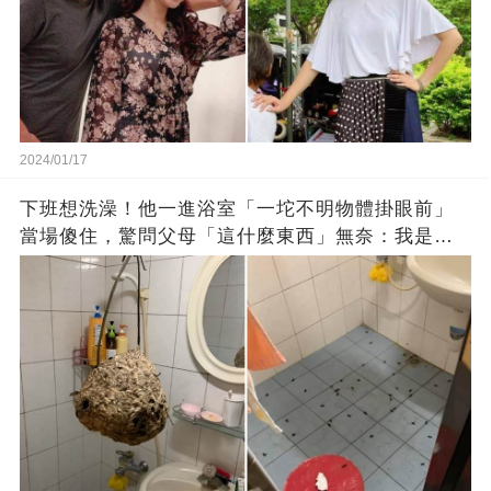
2024/01/17
下班想洗澡！他一進浴室「一坨不明物體掛眼前」
當場傻住，驚問父母「這什麼東西」無奈：我是親
生的嗎？