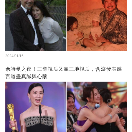
2024/01/15
佘詩曼之夜！三奪視后又贏三地視后，含淚發表感
言道盡真誠與心酸