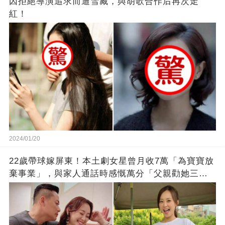
因拒絕導演追求而遭雪藏，與胡歌合作后再次走
紅！
2024/01/20
22歲帶球嫁屏東！本土劇女星曾月收7萬「為寶寶放
棄事業」，與家人通話時感慨萬分「父親勸她三
思」：只有過一次眼淚