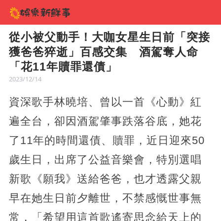
從小被父動手！大咖女星生日前「突接
獲爸爸猝逝」百感交集 酒駕奪人命
「花11年贖罪還債」
2023/12/14
資深歌手林曉培、曾以一首《心動》紅
遍全台，卻因酒駕肇事跌落谷底，她花
了11年的時間還債、贖罪，近日迎來50
歲生日，出席了公益音樂會，特別選唱
新歌《願我》送給爸爸，也才透露父親
早在她生日前夕離世，不禁感慨世事無
常，「希望用這首歌遙寄思念給天上的