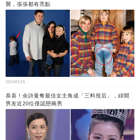
襲，張張都有亮點
2024/01/15
恭喜！佘詩曼奪最佳女主角成「三料視后」，緋聞
男友近20位僅認戀兩男