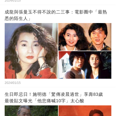
2024/01/15
成龍與張曼玉不得不說的二三事：電影圈中「最熟
悉的陌生人」
2024/01/15
生日即忌日！施明德「驚傳凌晨過世」享壽83歲
最後貼文曝光「他悲痛喊10字」太心酸