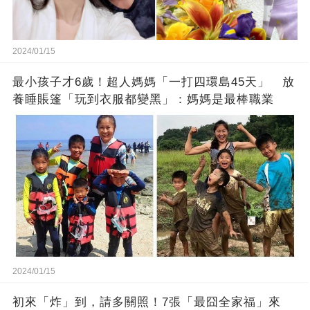
2024/01/15
最小孩子才6歲！超人媽媽「一打四環島45天」 放
養睡賬篷「玩到衣服都變黑」：媽媽是最棒職業
2024/01/15
初來「炸」到，請多關照！7張「最囧全家福」來