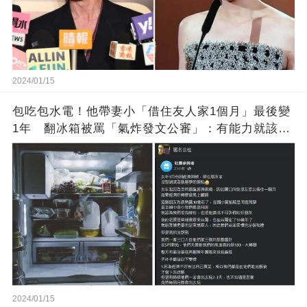
2024/01/15
包吃包水電！他帶妻小「借住友人家1個月」最後變
1年 翻冰箱被罵「氣炸發文公審」：有能力就該大
方
2024/01/15