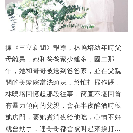
據《三立新聞》報導，林曉培幼年時父
母離異，她和爸爸聚少離多，國二那
年，她和哥哥被送到爸爸家，並在父親
開的美髮院當洗頭妹，幫忙打掃作賬，
林曉培回憶起那段往事，簡直不堪回首...
有暴力傾向的父親，會在半夜醉酒時敲
她房門，要她煮消夜給他吃，心情不好
就會動手，連哥哥都會被叫起來挨打...