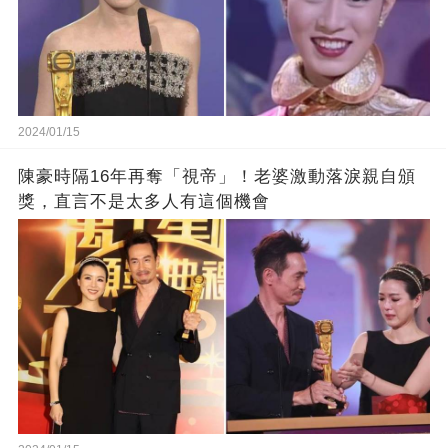
2024/01/15
陳豪時隔16年再奪「視帝」！老婆激動落淚親自頒
獎，直言不是太多人有這個機會