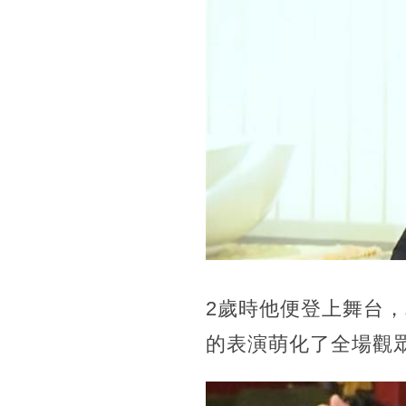
2歲時他便登上舞台
的表演萌化了全場觀