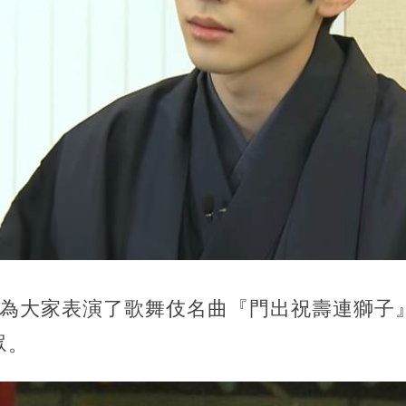
，為大家表演了歌舞伎名曲『門出祝壽連獅子
眾。