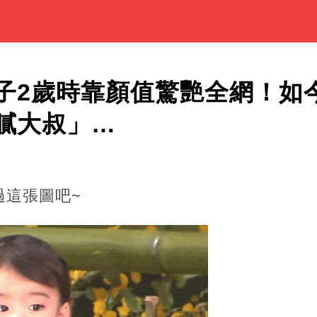
子2歲時靠顏值驚艷全網！如
膩大叔」…
過這張圖吧~