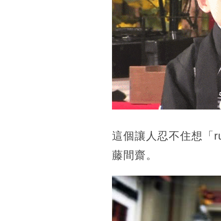
這個讓人忍不住想「
藤間齋。