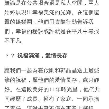
無論是在公共場合還是私人空間，兩人
始終展現出幸福美滿的光輝。在這個喧
囂的娛樂圈，他們用實際行動告訴我
們，幸福的秘訣或許就是在平凡中尋找
不平凡。
？？
祝福滿滿，愛情長存
讓我們一起為霍啟剛和郭晶晶送上最誠
摯的祝福，愿他們的愛情長存，歲月靜
好。在這段美好的11年時光里，他們共
同經歷了成長、擁有了家庭、一同承擔
了責任。這對夫妻不僅在事業上輝煌，