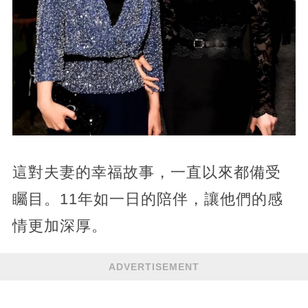
這對夫妻的幸福故事，一直以來都備受
矚目。11年如一日的陪伴，讓他們的感
情更加深厚。
ADVERTISEMENT