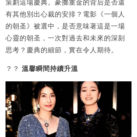
策劃這場慶典。豪擲重金的背后是否還
有其他別出心裁的安排？電影《一個人
的朝圣》被選中，是否意味著這是一場
心靈的朝圣，一次對過去和未來的深刻
思考？慶典的細節，實在令人期待。
？？
溫馨瞬間持續升溫