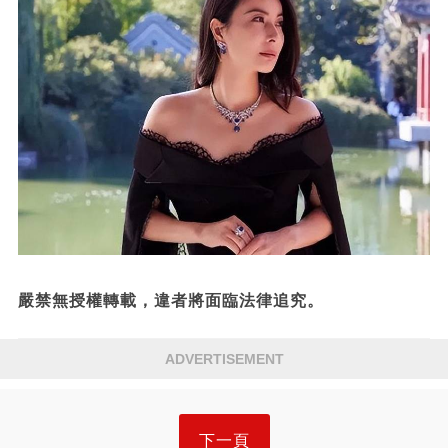
嚴禁無授權轉載，違者將面臨法律追究。
ADVERTISEMENT
下一頁