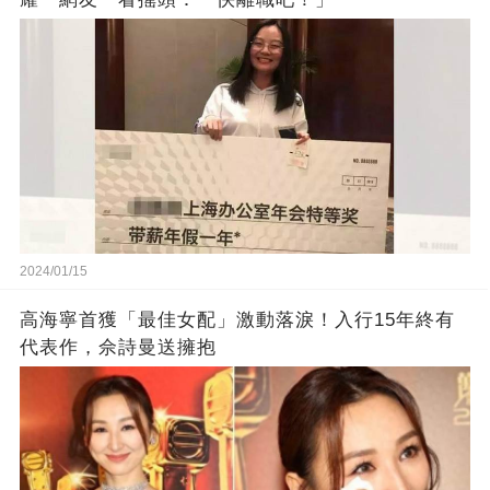
2024/01/15
高海寧首獲「最佳女配」激動落淚！入行15年終有
代表作，佘詩曼送擁抱