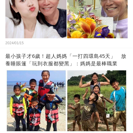
2024/01/15
最小孩子才6歲！超人媽媽「一打四環島45天」 放
養睡賬篷「玩到衣服都變黑」：媽媽是最棒職業