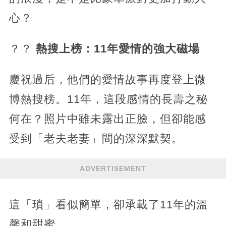
心？
？？
熱搜上榜：11年愛情的強大磁場
慶祝過后，他們的愛情故事再度登上微
博熱搜榜。11年，這段感情的長壽之秘
何在？照片中雖未露出正臉，但卻能感
受到「老夫老妻」間的深深默契。
ADVERTISEMENT
這「瑣」看似簡單，卻承載了11年的溫
馨和甜蜜。