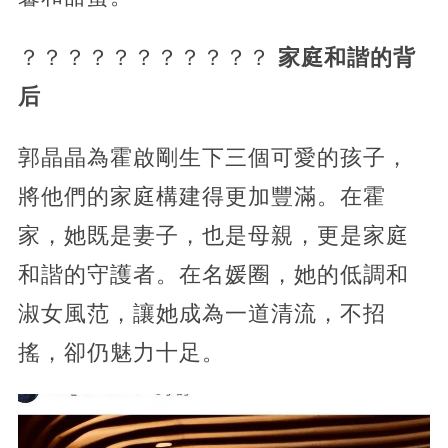
？？？？？？？？？？？
家庭和諧的背
后
郭晶晶為霍啟剛生下三個可愛的孩子，
將他們的家庭構建得更加豐滿。在霍
家，她既是妻子，也是母親，更是家庭
和諧的守護者。在名媛圈，她的低調和
淑女風范，讓她成為一道清流，不招
搖，卻仍魅力十足。