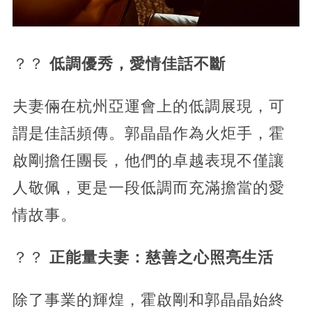
？？
低調優秀，愛情佳話不斷
夫妻倆在杭州亞運會上的低調展現，可
謂是佳話頻傳。郭晶晶作為火炬手，霍
啟剛擔任團長，他們的卓越表現不僅讓
人敬佩，更是一段低調而充滿擔當的愛
情故事。
？？
正能量夫妻：慈善之心照亮生活
除了事業的輝煌，霍啟剛和郭晶晶始終