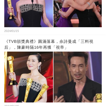
2024/01/15
《TVB頒獎典禮》圓滿落幕，佘詩曼成「三料視
后」，陳豪時隔16年再獲「視帝」