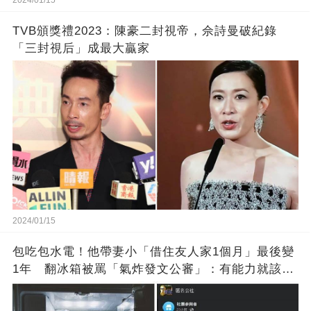
2024/01/15
TVB頒獎禮2023：陳豪二封視帝，佘詩曼破紀錄
「三封視后」成最大贏家
2024/01/15
包吃包水電！他帶妻小「借住友人家1個月」最後變
1年 翻冰箱被罵「氣炸發文公審」：有能力就該大
方