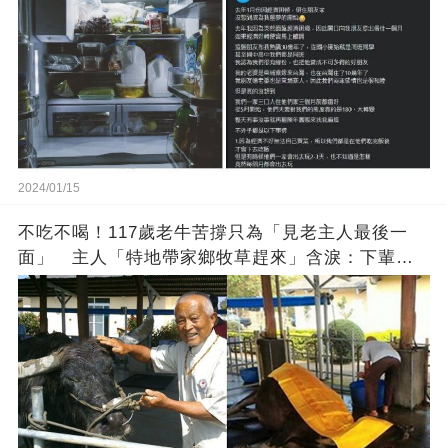
2024/01/15
不吃不喝！117歲老牛苦撐只為「見老主人最後一
面」 主人「特地帶家鄉牧草趕來」含淚：下輩子
找個好人家