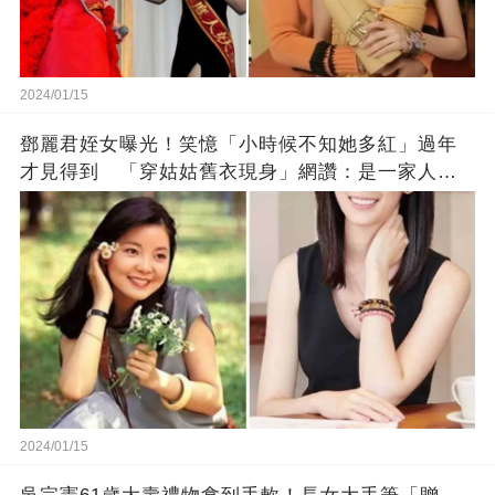
2024/01/15
鄧麗君姪女曝光！笑憶「小時候不知她多紅」過年
才見得到 「穿姑姑舊衣現身」網讚：是一家人沒
錯!
2024/01/15