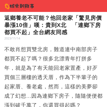
返鄉養老不可能？他回老家「驚見房價
暴漲10倍」嘆：貴到X北 「連鄉下房
都買不起」全台網友同感
2023/11/14
不敢肖想買雙北房，難道連中南部房子
都買不起了嗎？很多北漂青年打拼多
年，就是為了有天能回老家置產，好歹
買個三層樓的透天厝，作為下半輩子的
起家厝、養老處，然而，這樣的美夢卻
成了幻想...因為連鄉下房子，隨隨便便都
漲到破千萬了，你還買得起嗎？