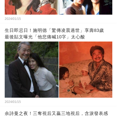
2024/01/15
生日即忌日！施明德「驚傳凌晨過世」享壽83歲
最後貼文曝光「他悲痛喊10字」太心酸
2024/01/15
佘詩曼之夜！三奪視后又贏三地視后，含淚發表感