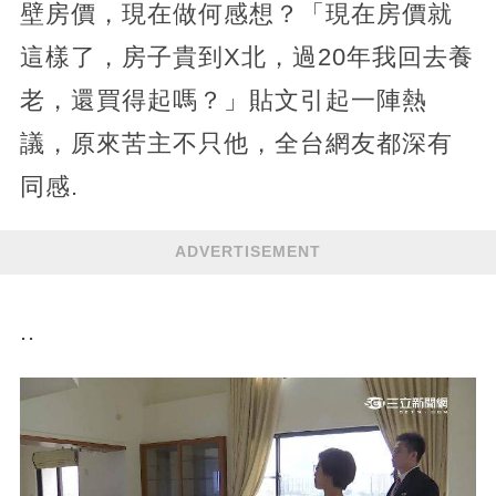
壁房價，現在做何感想？「現在房價就
這樣了，房子貴到X北，過20年我回去養
老，還買得起嗎？」貼文引起一陣熱
議，原來苦主不只他，全台網友都深有
同感.
ADVERTISEMENT
..