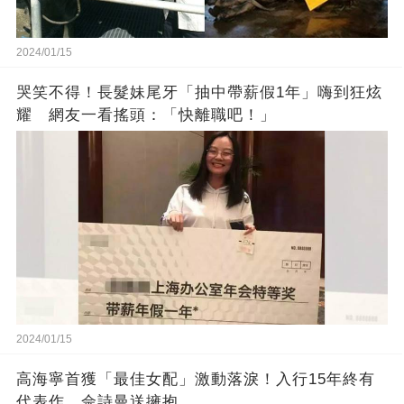
2024/01/15
哭笑不得！長髮妹尾牙「抽中帶薪假1年」嗨到狂炫
耀 網友一看搖頭：「快離職吧！」
2024/01/15
高海寧首獲「最佳女配」激動落淚！入行15年終有
代表作，佘詩曼送擁抱