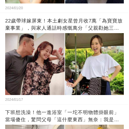
2024/01/20
22歲帶球嫁屏東！本土劇女星曾月收7萬「為寶寶放
棄事業」，與家人通話時感慨萬分「父親勸她三
思」：只有過一次眼淚
2024/01/17
下班想洗澡！他一進浴室「一坨不明物體掛眼前」
當場傻住，驚問父母「這什麼東西」無奈：我是親
生的嗎？