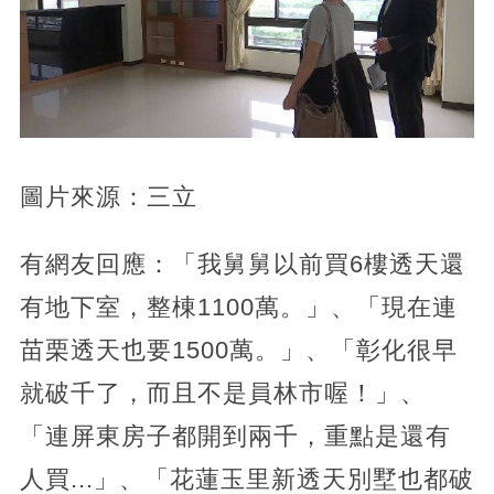
圖片來源：三立
有網友回應：「我舅舅以前買6樓透天還
有地下室，整棟1100萬。」、「現在連
苗栗透天也要1500萬。」、「彰化很早
就破千了，而且不是員林市喔！」、
「連屏東房子都開到兩千，重點是還有
人買...」、「花蓮玉里新透天別墅也都破