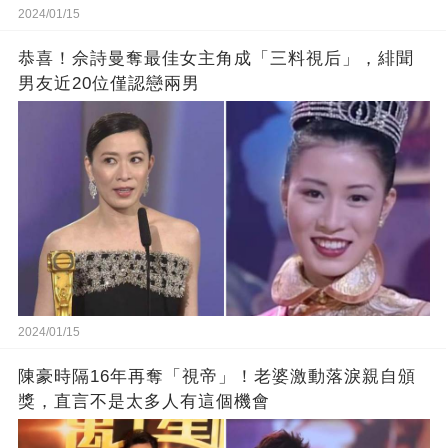
2024/01/15
恭喜！佘詩曼奪最佳女主角成「三料視后」，緋聞
男友近20位僅認戀兩男
2024/01/15
陳豪時隔16年再奪「視帝」！老婆激動落淚親自頒
獎，直言不是太多人有這個機會