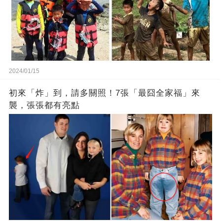
2024/01/15
初來「炸」到，請多關照！7張「最囧全家福」來
襲，張張都有亮點