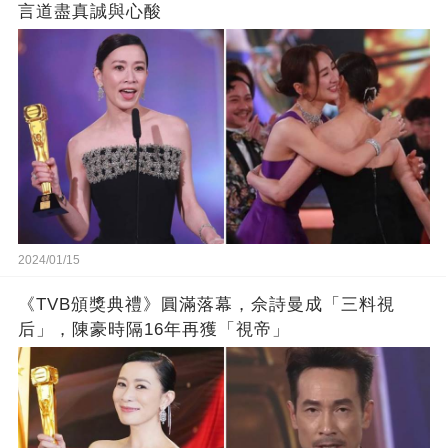
言道盡真誠與心酸
2024/01/15
《TVB頒獎典禮》圓滿落幕，佘詩曼成「三料視
后」，陳豪時隔16年再獲「視帝」