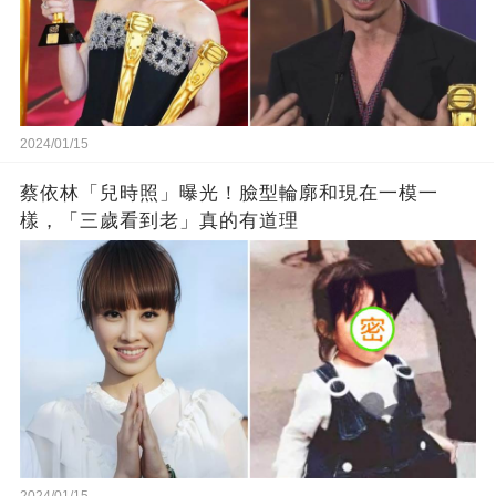
2024/01/15
蔡依林「兒時照」曝光！臉型輪廓和現在一模一
樣，「三歲看到老」真的有道理