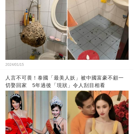
2024/01/15
人言不可畏！泰國「最美人妖」被中國富豪不顧一
切娶回家 5年過後「現狀」令人刮目相看