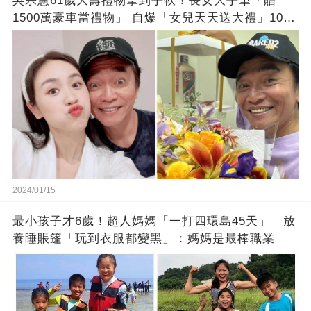
吳宗憲61歲大壽禮物拿到手軟！長女大手筆「贈
1500萬豪車當禮物」 自爆「女兒天天送大禮」10年
徒弟也不甘示弱!
2024/01/15
最小孩子才6歲！超人媽媽「一打四環島45天」 放
養睡賬篷「玩到衣服都變黑」：媽媽是最棒職業