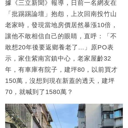
據《三立新聞》報導，日前一名網友在
「批踢踢論壇」抱怨，上次回南投竹山
老家時，發現當地房價居然暴漲10倍，
讓他不敢相信自己的眼睛，直呼：「不
敢想20年後要返鄉養老了...」原PO表
示，家住紫南宮鎮中心，老家屋齡32
年，有車庫有院子，建坪80，以前買才
150萬，沒想到現在新蓋的透天，建坪
70，就喊到了1580萬？