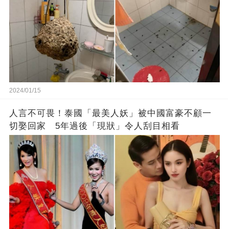
2024/01/15
人言不可畏！泰國「最美人妖」被中國富豪不顧一
切娶回家 5年過後「現狀」令人刮目相看