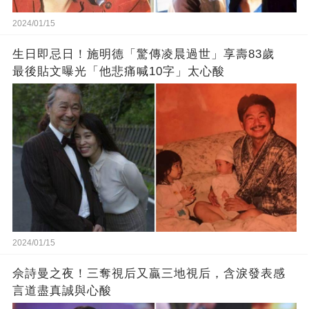
2024/01/15
生日即忌日！施明德「驚傳凌晨過世」享壽83歲
最後貼文曝光「他悲痛喊10字」太心酸
2024/01/15
佘詩曼之夜！三奪視后又贏三地視后，含淚發表感
言道盡真誠與心酸