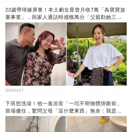
22歲帶球嫁屏東！本土劇女星曾月收7萬「為寶寶放
棄事業」，與家人通話時感慨萬分「父親勸她三
思」：只有過一次眼淚
2024/01/17
下班想洗澡！他一進浴室「一坨不明物體掛眼前」
當場傻住，驚問父母「這什麼東西」無奈：我是親
生的嗎？