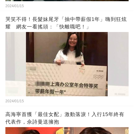
2024/01/15
哭笑不得！長髮妹尾牙「抽中帶薪假1年」嗨到狂炫
耀 網友一看搖頭：「快離職吧！」
2024/01/15
高海寧首獲「最佳女配」激動落淚！入行15年終有
代表作，佘詩曼送擁抱