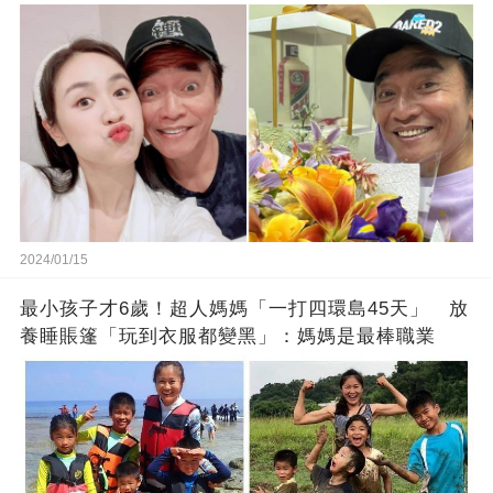
徒弟也不甘示弱!
2024/01/15
最小孩子才6歲！超人媽媽「一打四環島45天」 放
養睡賬篷「玩到衣服都變黑」：媽媽是最棒職業