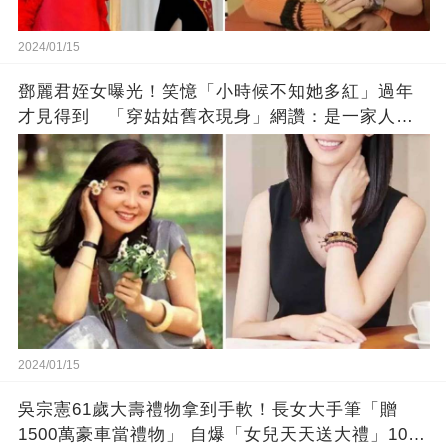
2024/01/15
鄧麗君姪女曝光！笑憶「小時候不知她多紅」過年
才見得到 「穿姑姑舊衣現身」網讚：是一家人沒
錯!
2024/01/15
吳宗憲61歲大壽禮物拿到手軟！長女大手筆「贈
1500萬豪車當禮物」 自爆「女兒天天送大禮」10年