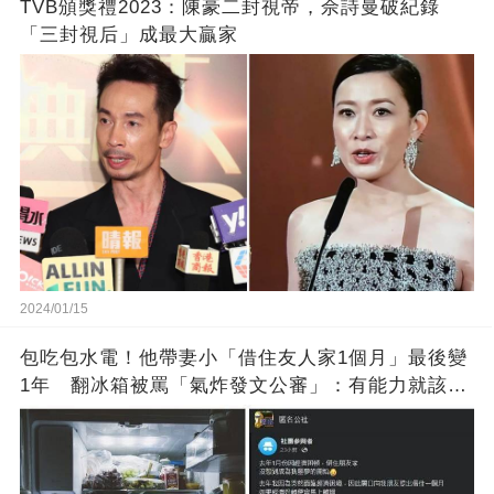
TVB頒獎禮2023：陳豪二封視帝，佘詩曼破紀錄
「三封視后」成最大贏家
2024/01/15
包吃包水電！他帶妻小「借住友人家1個月」最後變
1年 翻冰箱被罵「氣炸發文公審」：有能力就該大
方