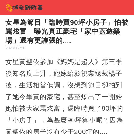
女星為節目「臨時買90坪小房子」怕被
罵炫富 曝光真正豪宅「家中蓋遊樂
場」還有更誇張的....
2023/12/10
女星黃聖依參加《媽媽是超人》第三季
後知名度上升，她嫁給影視業總裁楊子
後，生活相當低調，沒想到節目卻拍到
了她今畢黃的豪宅，甚至爆出了一開始
她怕被大家罵炫富，還臨時買了90坪的
「小房子」，為甚麼90坪算小呢？因為
黃聖依的房子沒有少于200坪的....