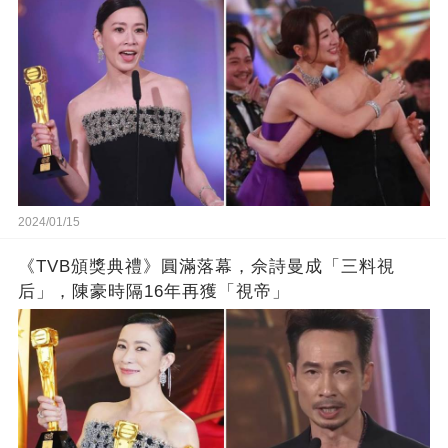
2024/01/15
《TVB頒獎典禮》圓滿落幕，佘詩曼成「三料視
后」，陳豪時隔16年再獲「視帝」