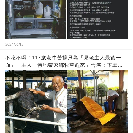
2024/01/15
不吃不喝！117歲老牛苦撐只為「見老主人最後一
面」 主人「特地帶家鄉牧草趕來」含淚：下輩子
找個好人家