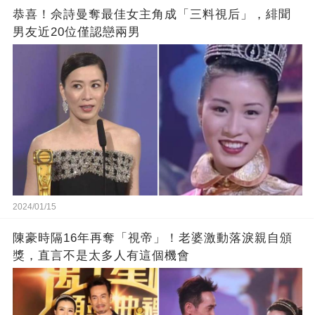
恭喜！佘詩曼奪最佳女主角成「三料視后」，緋聞
男友近20位僅認戀兩男
2024/01/15
陳豪時隔16年再奪「視帝」！老婆激動落淚親自頒
獎，直言不是太多人有這個機會