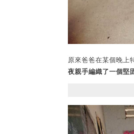
原來爸爸在某個晚上
夜親手編織了一個堅