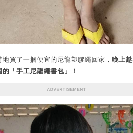
特地買了一捆便宜的尼龍塑膠繩回家，
晚上趁
固的「手工尼龍繩書包」！
ADVERTISEMENT