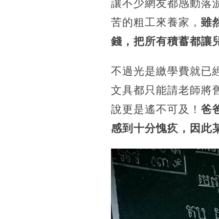
讓不少網友都感動落
苦的粗工來養家，
雖
錢，把所有積蓄都讓
不過光是繳學費就已
文具都只能請老師將
說更是遙不可及！
爸
感到十分愧疚，因此