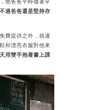
，他爸爸平時做著辛
不過爸爸還是堅持存
免費提供之外，就連
鞋和漂亮衣服對他來
天用雙手抱著書上課