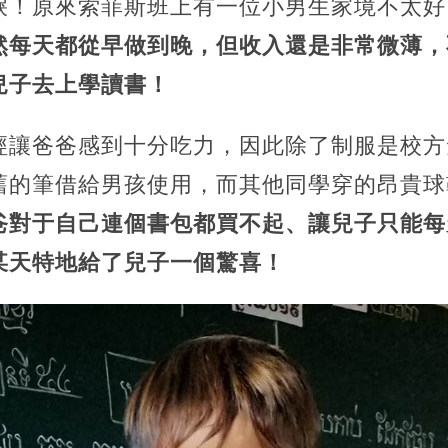
淚！原來索菲斯班上有一位小男生家境不太好
然每天都從早做到晚，但收入還是非常微薄，
兒子去上學讀書！
經讓爸爸感到十分吃力，因此除了制服是校方
舊的筆借給男孩使用，而其他同學穿的昂貴球
爸對于自己連個書包都買不起、讓兒子只能每
某天特地給了兒子一個驚喜！