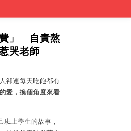
費」 自責熬
惹哭老師
人卻連每天吃飽都有
的愛，換個角度來看
自己班上學生的故事，