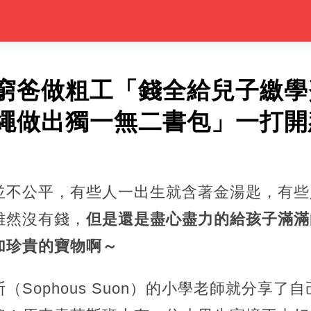
窮爸做粗工「錢全給兒子繳學
繩做出獨一無二書包」一打開
並不公平，有些人一出生就含著金湯匙，有些
雖然沒有錢，
但是還是盡心盡力的給孩子滿滿
加珍貴的寶物啊～
（Sophous Suon）的小學老師就分享了