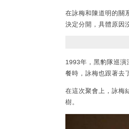
在詠梅和陳道明的關
決定分開，具體原因
1993年，黑豹隊巡
餐時，詠梅也跟著去
在這次聚會上，詠梅
樹。