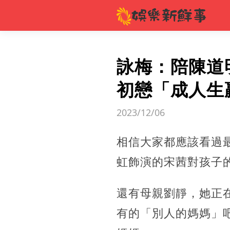
詠梅：陪陳道
初戀「成人生
2023/12/06
相信大家都應該看過
虹飾演的宋茜對孩子
還有母親劉靜，她正
有的「別人的媽媽」