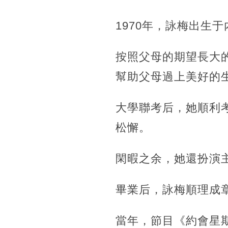
1970年，詠梅出生
按照父母的期望長大
幫助父母過上美好的
大學聯考后，她順利
松懈。
閑暇之余，她還扮演
畢業后，詠梅順理成
當年，節目《約會星