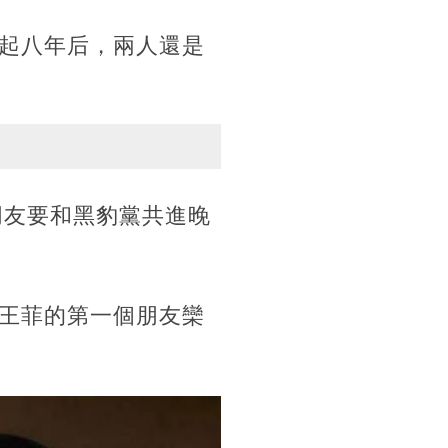
起八年后，兩人還是
朋友要和黑豹黨共進晚
王菲的第一個朋友欒