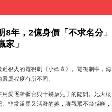
明8年，2億身價「不求名分
贏家」
最近很火的電視劇《小歡喜》。電視劇中，海
的嚴厲程度有所不同。
在用愛逐漸彌合與十幾歲兒子的隔閡。她大概
吧。非常溫柔又活潑的她，讓觀眾不禁感嘆，