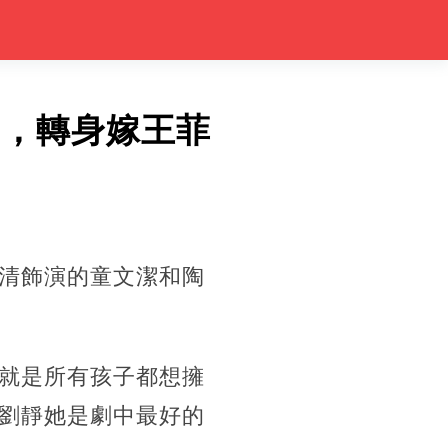
」，轉身嫁王菲
清飾演的童文潔和陶
就是所有孩子都想擁
劉靜她是劇中最好的