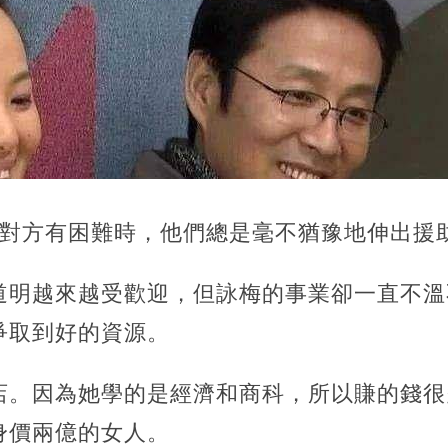
當對方有困難時，他們總是毫不猶豫地伸出援
道明越來越受歡迎，但詠梅的事業卻一直不溫
爭取到好的資源。
店。因為她學的是經濟和商科，所以賺的錢很
身價兩億的女人。