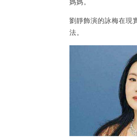
媽媽。
劉靜飾演的詠梅在現
法。