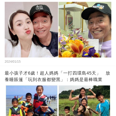
徒弟也不甘示弱!
2024/01/15
最小孩子才6歲！超人媽媽「一打四環島45天」 放
養睡賬篷「玩到衣服都變黑」：媽媽是最棒職業