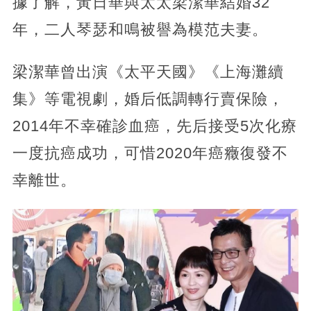
據了解，黃日華與太太梁潔華結婚32
年，二人琴瑟和鳴被譽為模范夫妻。
梁潔華曾出演《太平天國》《上海灘續
集》等電視劇，婚后低調轉行賣保險，
2014年不幸確診血癌，先后接受5次化療
一度抗癌成功，可惜2020年癌癥復發不
幸離世。