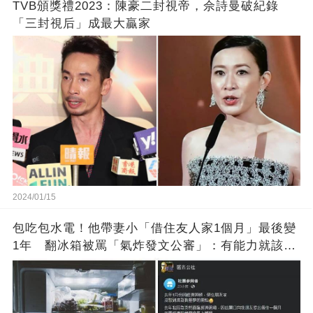
TVB頒獎禮2023：陳豪二封視帝，佘詩曼破紀錄
「三封視后」成最大贏家
2024/01/15
包吃包水電！他帶妻小「借住友人家1個月」最後變
1年 翻冰箱被罵「氣炸發文公審」：有能力就該大
方