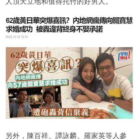
人頂天立地和值得托付的好男人。
另外，陳百祥、譚詠麟、羅家英等人參