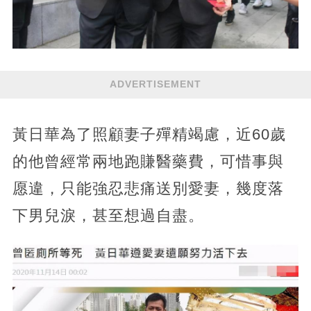
ADVERTISEMENT
黃日華為了照顧妻子殫精竭慮，近60歲
的他曾經常兩地跑賺醫藥費，可惜事與
愿違，只能強忍悲痛送別愛妻，幾度落
下男兒淚，甚至想過自盡。