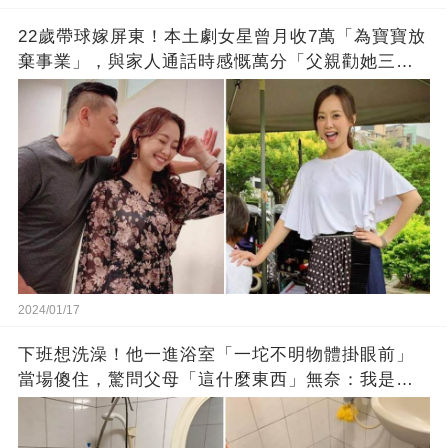
22歲帶球嫁屏東！本土劇女星曾月收7萬「為寶寶放
棄事業」，與家人通話時感慨萬分「父親勸她三
思」：只有過一次眼淚
2024/01/17
下班想洗澡！他一進浴室「一坨不明物體掛眼前」
當場傻住，驚問父母「這什麼東西」無奈：我是親
生的嗎？