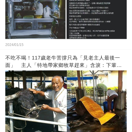
2024/01/15
不吃不喝！117歲老牛苦撐只為「見老主人最後一
面」 主人「特地帶家鄉牧草趕來」含淚：下輩子
找個好人家