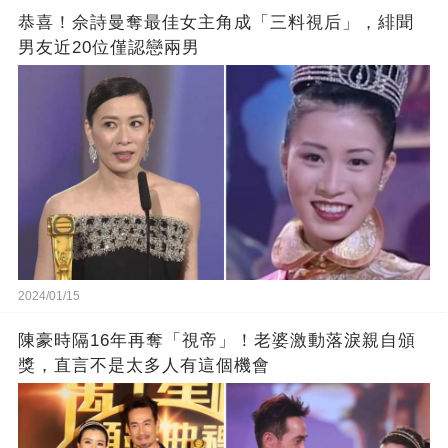
恭喜！佘詩曼奪最佳女主角成「三料視后」，緋聞
男友近20位僅認戀兩男
2024/01/15
陳豪時隔16年再奪「視帝」！老婆激動落淚親自頒
獎，直言不是太多人有這個機會