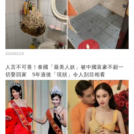
2024/01/15
人言不可畏！泰國「最美人妖」被中國富豪不顧一
切娶回家 5年過後「現狀」令人刮目相看