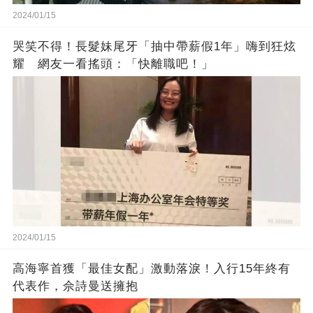
2024/01/15
哭笑不得！長髮妹尾牙「抽中帶薪假1年」嗨到狂炫
耀 網友一看搖頭：「快離職吧！」
2024/01/15
高海寧首獲「最佳女配」激動落淚！入行15年終有
代表作，佘詩曼送擁抱