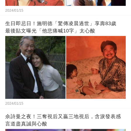
2024/01/15
生日即忌日！施明德「驚傳凌晨過世」享壽83歲
最後貼文曝光「他悲痛喊10字」太心酸
2024/01/15
佘詩曼之夜！三奪視后又贏三地視后，含淚發表感
言道盡真誠與心酸