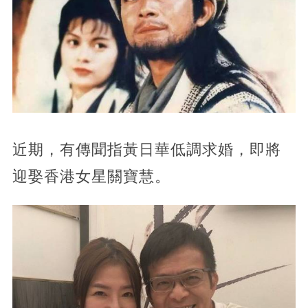
近期，有傳聞指黃日華低調求婚，即將
迎娶香港女星關寶慧。