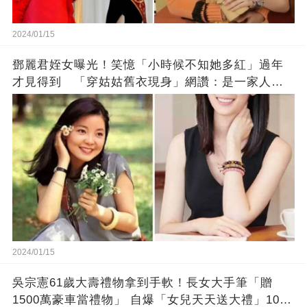
2024/01/15
鄧麗君姪女曝光！笑憶「小時候不知她多紅」過年
才見得到 「穿姑姑舊衣現身」網讚：是一家人沒
錯!
2024/01/15
吳宗憲61歲大壽禮物拿到手軟！長女大手筆「贈
1500萬豪車當禮物」 自爆「女兒天天送大禮」10年