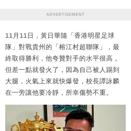
ADVERTISEMENT
11月11日，黃日華隨「香港明星足球
隊」對戰貴州的「榕江村超聯隊」，最
終取得勝利，他夸贊對手的水平很高，
但差一點就發火了，因為自己被人踢到
大腿，火氣上來就快爆發，校長譚詠麟
在一旁讓他要冷靜，所幸傷勢不重。