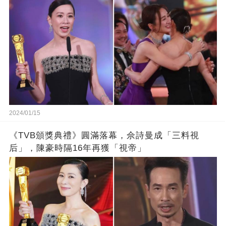
2024/01/15
《TVB頒獎典禮》圓滿落幕，佘詩曼成「三料視
后」，陳豪時隔16年再獲「視帝」