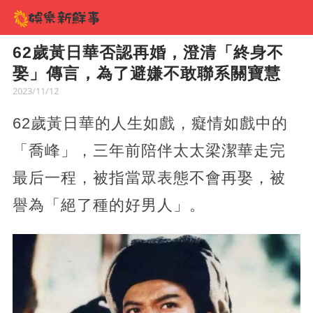
62歲黃日華否認再婚，澄清「終身不
娶」傳言，為了避嫌不敢聯系關寶慧
2023/11/12
62歲黃日華的人生如戲，癡情如戲中的
「喬峰」，三年前陪伴太太梁潔華走完
最后一程，被指當眾表態不會再娶，被
譽為「絕了種的好男人」。