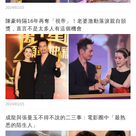
2024/01/15
陳豪時隔16年再奪「視帝」！老婆激動落淚親自頒
獎，直言不是太多人有這個機會
2024/01/15
成龍與張曼玉不得不說的二三事：電影圈中「最熟
悉的陌生人」