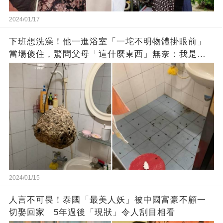
2024/01/17
下班想洗澡！他一進浴室「一坨不明物體掛眼前」
當場傻住，驚問父母「這什麼東西」無奈：我是親
生的嗎？
2024/01/15
人言不可畏！泰國「最美人妖」被中國富豪不顧一
切娶回家 5年過後「現狀」令人刮目相看