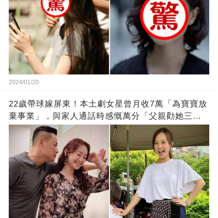
2024/01/20
22歲帶球嫁屏東！本土劇女星曾月收7萬「為寶寶放
棄事業」，與家人通話時感慨萬分「父親勸她三
思」：只有過一次眼淚