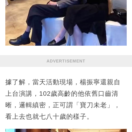
ADVERTISEMENT
據了解，當天活動現場，楊振寧還親自
上台演講，102歲高齡的他依舊口齒清
晰，邏輯縝密，正可謂「寶刀未老」，
看上去也就七八十歲的樣子。