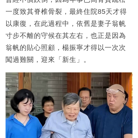
一度致其脊椎骨裂，最終住院85天才得
以康復，在此過程中，依舊是妻子翁帆
寸步不離的守候在其左右，也正是因為
翁帆的貼心照顧，楊振寧才得以一次次
闖過難關，迎來「新生」。