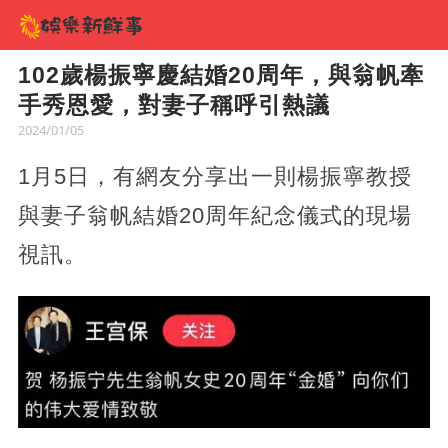
102歲楊振寧慶結婚20周年，與翁帆牽
手秀恩愛，對妻子稱呼引熱議
2024/01/05
1月5日，有網友分享出一則楊振寧教授
與妻子翁帆結婚20周年紀念儀式的現場
視訊。