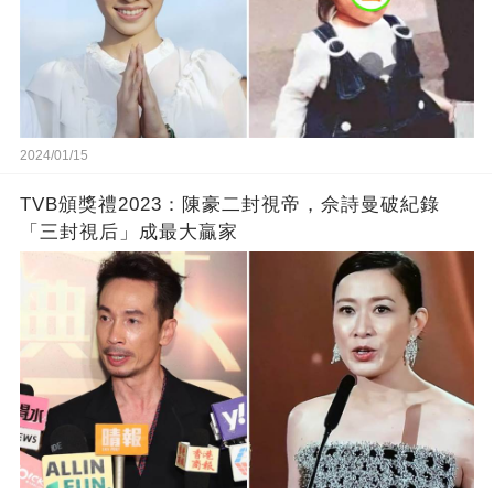
2024/01/15
TVB頒獎禮2023：陳豪二封視帝，佘詩曼破紀錄
「三封視后」成最大贏家