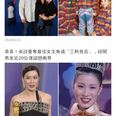
2024/01/15
恭喜！佘詩曼奪最佳女主角成「三料視后」，緋聞
男友近20位僅認戀兩男