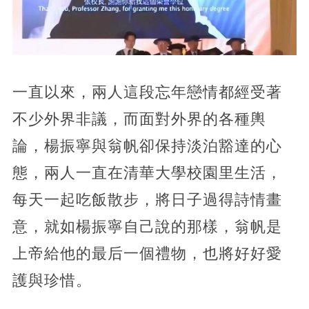
一直以來，兩人這段忘年戀情都經受著
不少外界非議，而面對外界的各種輿
論，楊振寧與翁帆卻保持淡泊豁達的心
態，兩人一直在清華大學校園里生活，
每天一起吃飯散步，將日子過得詩情畫
意，就如楊振寧自己說的那樣，翁帆是
上帝給他的最后一個禮物，也將好好愛
護與珍惜。