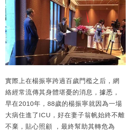
實際上在楊振寧跨過百歲門檻之后，網
絡經常流傳其身體堪憂的消息，據悉，
早在2010年，88歲的楊振寧就因為一場
大病住進了ICU，好在妻子翁帆始終不離
不棄，貼心照顧 ，最終幫助其轉危為