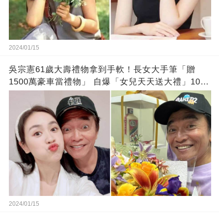
2024/01/15
吳宗憲61歲大壽禮物拿到手軟！長女大手筆「贈
1500萬豪車當禮物」 自爆「女兒天天送大禮」10年
徒弟也不甘示弱!
2024/01/15