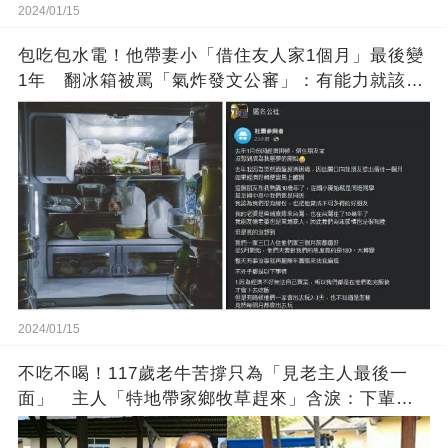
2024/01/15
包吃包水電！他帶妻小「借住友人家1個月」最後變
1年 翻冰箱被罵「氣炸發文公審」：有能力就該大
方
2024/01/15
不吃不喝！117歲老牛苦撐只為「見老主人最後一
面」 主人「特地帶家鄉牧草趕來」含淚：下輩子
找個好人家