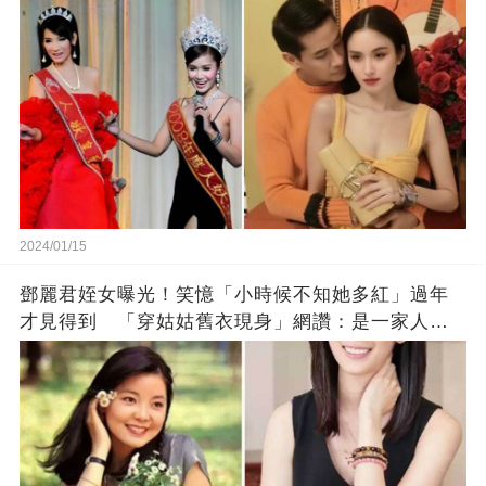
2024/01/15
鄧麗君姪女曝光！笑憶「小時候不知她多紅」過年
才見得到 「穿姑姑舊衣現身」網讚：是一家人沒
錯!