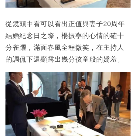
從鏡頭中看可以看出正值與妻子20周年
結婚紀念日之際，楊振寧的心情的確十
分雀躍，滿面春風全程微笑，在主持人
的調侃下還顯露出幾分孩童般的嬌羞。