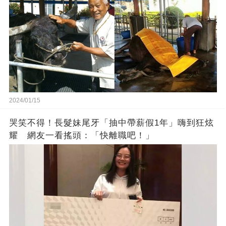
2024/01/15
哭笑不得！長髮妹尾牙「抽中帶薪假1年」嗨到狂炫
耀 網友一看搖頭：「快離職吧！」