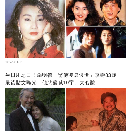
2024/01/15
生日即忌日！施明德「驚傳凌晨過世」享壽83歲
最後貼文曝光「他悲痛喊10字」太心酸