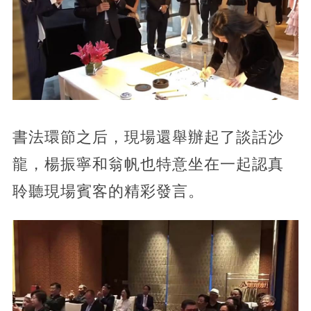
書法環節之后，現場還舉辦起了談話沙
龍，楊振寧和翁帆也特意坐在一起認真
聆聽現場賓客的精彩發言。