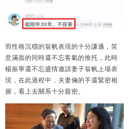
而性格沉穩的翁帆表現的十分謙遜，笑
意滿面的同時還不忘客氣的推托，此時
楊振寧還不忘盛情邀請妻子翁帆上場表
現，在此過程中，夫妻倆的手還緊密相
握，看上去關系十分親密。