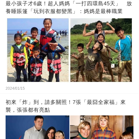
最小孩子才6歲！超人媽媽「一打四環島45天」 放
養睡賬篷「玩到衣服都變黑」：媽媽是最棒職業
2024/01/15
初來「炸」到，請多關照！7張「最囧全家福」來
襲，張張都有亮點