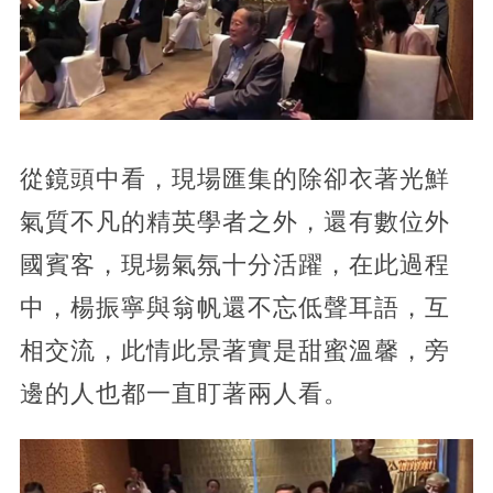
從鏡頭中看，現場匯集的除卻衣著光鮮
氣質不凡的精英學者之外，還有數位外
國賓客，現場氣氛十分活躍，在此過程
中，楊振寧與翁帆還不忘低聲耳語，互
相交流，此情此景著實是甜蜜溫馨，旁
邊的人也都一直盯著兩人看。