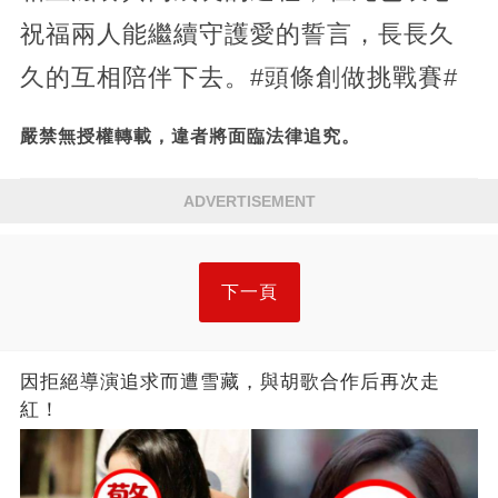
祝福兩人能繼續守護愛的誓言，長長久
久的互相陪伴下去。#頭條創做挑戰賽#
嚴禁無授權轉載，違者將面臨法律追究。
ADVERTISEMENT
下一頁
因拒絕導演追求而遭雪藏，與胡歌合作后再次走
紅！