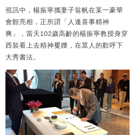
視訊中，楊振寧攜妻子翁帆在某一豪華
會館亮相，正所謂「人逢喜事精神
爽」，當天102歲高齡的楊振寧教授身穿
西裝看上去精神矍鑠，在眾人的歡呼下
大秀書法。