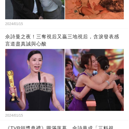
2024/01/15
佘詩曼之夜！三奪視后又贏三地視后，含淚發表感
言道盡真誠與心酸
2024/01/15
《TVB頒獎典禮》圓滿落幕，佘詩曼成「三料視