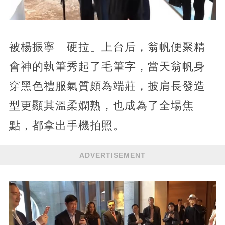
被楊振寧「硬拉」上台后，翁帆便聚精
會神的執筆秀起了毛筆字，當天翁帆身
穿黑色禮服氣質頗為端莊，披肩長發造
型更顯其溫柔嫻熟，也成為了全場焦
點，都拿出手機拍照。
ADVERTISEMENT