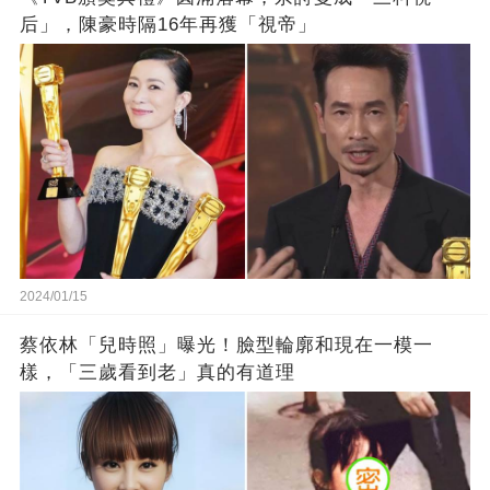
后」，陳豪時隔16年再獲「視帝」
2024/01/15
蔡依林「兒時照」曝光！臉型輪廓和現在一模一
樣，「三歲看到老」真的有道理