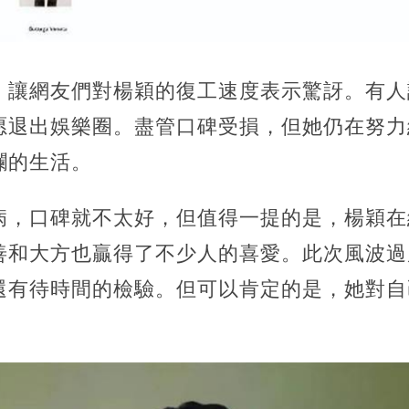
，讓網友們對楊穎的復工速度表示驚訝。有人
愿退出娛樂圈。盡管口碑受損，但她仍在努力
爛的生活。
病，口碑就不太好，但值得一提的是，楊穎在
善和大方也贏得了不少人的喜愛。此次風波過
還有待時間的檢驗。但可以肯定的是，她對自