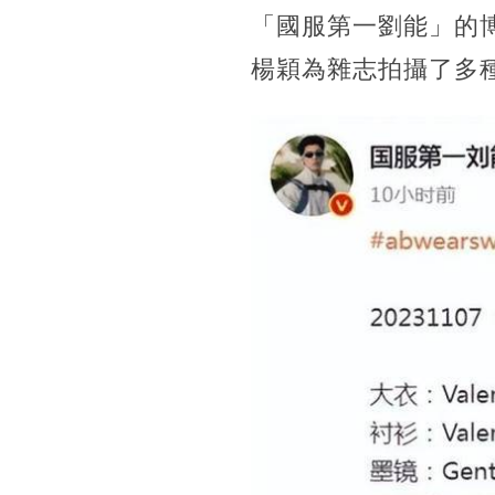
「國服第一劉能」的博
楊穎為雜志拍攝了多