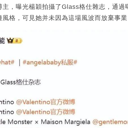
主，曝光楊穎拍攝了Glass格仕雜志，通
種風格，可見她并未因為這場風波而放棄事業