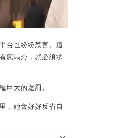
平台也紛紛禁言。這
看瘋馬秀，就必須承
種巨大的處罰。
里，她會好好反省自