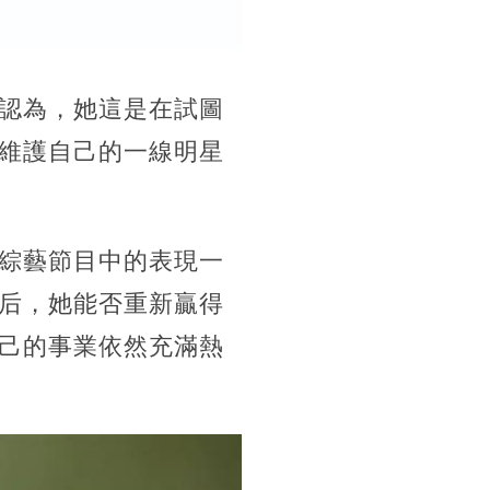
認為，她這是在試圖
維護自己的一線明星
綜藝節目中的表現一
后，她能否重新贏得
己的事業依然充滿熱