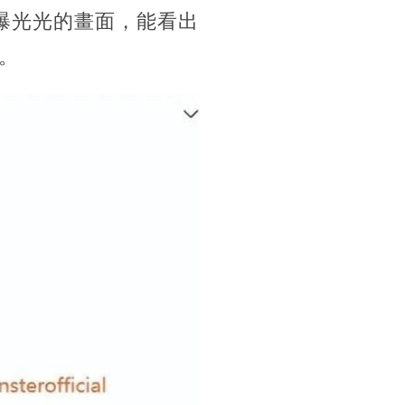
過曝光光的畫面，能看出
。