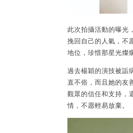
此次拍攝活動的曝光
挽回自己的人氣，不
地位，珍惜那星光燦
過去楊穎的演技被詬
直不俗，而且她的友
觀眾的信任和支持，
情，不愿輕易放棄。