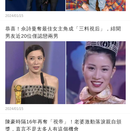
2024/01/15
恭喜！佘詩曼奪最佳女主角成「三料視后」，緋聞
男友近20位僅認戀兩男
2024/01/15
陳豪時隔16年再奪「視帝」！老婆激動落淚親自頒
獎，直言不是太多人有這個機會