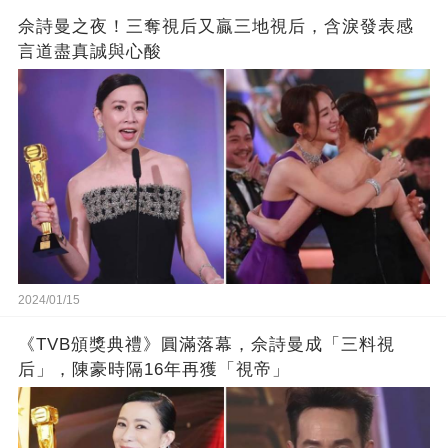
佘詩曼之夜！三奪視后又贏三地視后，含淚發表感
言道盡真誠與心酸
2024/01/15
《TVB頒獎典禮》圓滿落幕，佘詩曼成「三料視
后」，陳豪時隔16年再獲「視帝」