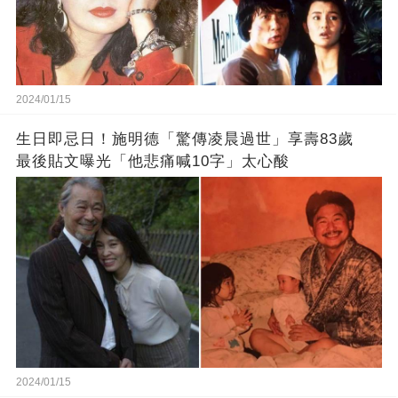
2024/01/15
生日即忌日！施明德「驚傳凌晨過世」享壽83歲
最後貼文曝光「他悲痛喊10字」太心酸
2024/01/15