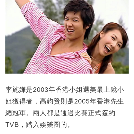
李施嬅是2003年香港小姐選美最上鏡小
姐獲得者，高鈞賢則是2005年香港先生
總冠軍。兩人都是通過比賽正式簽約
TVB，踏入娛樂圈的。