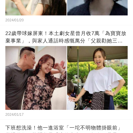
2024/01/20
22歲帶球嫁屏東！本土劇女星曾月收7萬「為寶寶放
棄事業」，與家人通話時感慨萬分「父親勸她三
思」：只有過一次眼淚
2024/01/17
下班想洗澡！他一進浴室「一坨不明物體掛眼前」