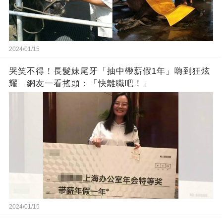
2024/01/15
哭笑不得！長髮妹尾牙「抽中帶薪假1年」嗨到狂炫
耀 網友一看搖頭：「快離職吧！」
2024/01/15