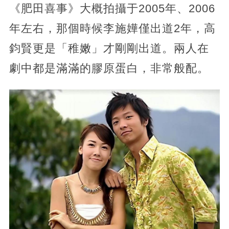
《肥田喜事》大概拍攝于2005年、2006
年左右，那個時候李施嬅僅出道2年，高
鈞賢更是「稚嫩」才剛剛出道。兩人在
劇中都是滿滿的膠原蛋白，非常般配。