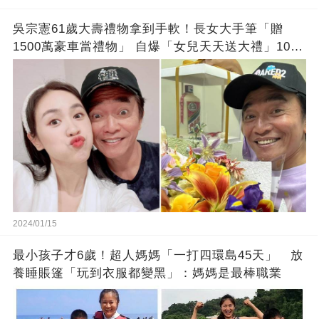
吳宗憲61歲大壽禮物拿到手軟！長女大手筆「贈
1500萬豪車當禮物」 自爆「女兒天天送大禮」10年
徒弟也不甘示弱!
2024/01/15
最小孩子才6歲！超人媽媽「一打四環島45天」 放
養睡賬篷「玩到衣服都變黑」：媽媽是最棒職業