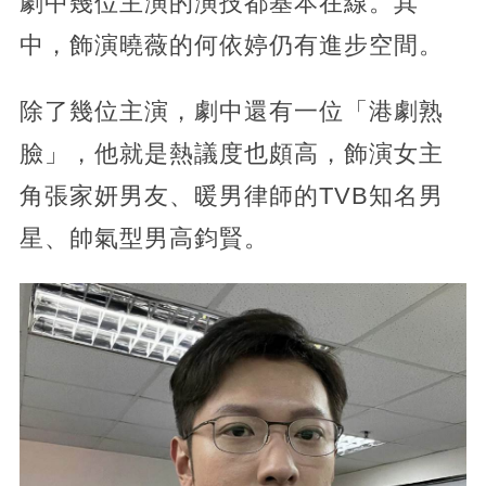
劇中幾位主演的演技都基本在線。其
中，飾演曉薇的何依婷仍有進步空間。
除了幾位主演，劇中還有一位「港劇熟
臉」，他就是熱議度也頗高，飾演女主
角張家妍男友、暖男律師的TVB知名男
星、帥氣型男高鈞賢。