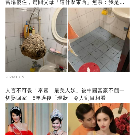
當場傻住，驚問父母「這什麼東西」無奈：我是親
生的嗎？
2024/01/15
人言不可畏！泰國「最美人妖」被中國富豪不顧一
切娶回家 5年過後「現狀」令人刮目相看