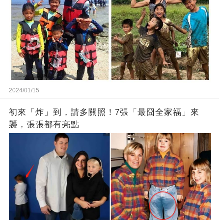
2024/01/15
初來「炸」到，請多關照！7張「最囧全家福」來
襲，張張都有亮點