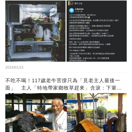
方
2024/01/15
不吃不喝！117歲老牛苦撐只為「見老主人最後一
面」 主人「特地帶家鄉牧草趕來」含淚：下輩子
找個好人家