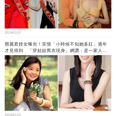
2024/01/15
鄧麗君姪女曝光！笑憶「小時候不知她多紅」過年
才見得到 「穿姑姑舊衣現身」網讚：是一家人沒
錯!
2024/01/15