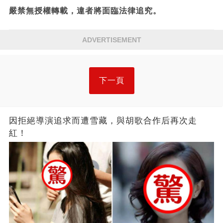
嚴禁無授權轉載，違者將面臨法律追究。
ADVERTISEMENT
下一頁
因拒絕導演追求而遭雪藏，與胡歌合作后再次走
紅！