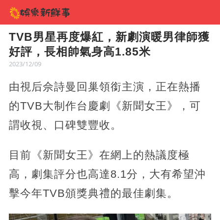
TVB男星再度爆紅，新劇演暖男律師獲
好評，長相帥氣身高1.85米
2023/12/09
由視后佘詩曼回巢領銜主演，正在熱播
的TVB大制作台慶劇《新聞女王》，可
謂收視、口碑雙豐收。
目前《新聞女王》在網上的熱議度極
高，劇集評分也高達8.1分，大有希望沖
擊今年TVB頒獎典禮的最佳劇集。