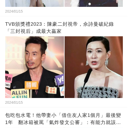
2024/01/15
TVB頒獎禮2023：陳豪二封視帝，佘詩曼破紀錄
「三封視后」成最大贏家
2024/01/15
包吃包水電！他帶妻小「借住友人家1個月」最後變
1年 翻冰箱被罵「氣炸發文公審」：有能力就該大