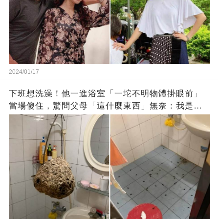
2024/01/17
下班想洗澡！他一進浴室「一坨不明物體掛眼前」
當場傻住，驚問父母「這什麼東西」無奈：我是親
生的嗎？