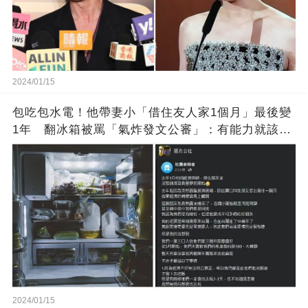
2024/01/15
包吃包水電！他帶妻小「借住友人家1個月」最後變
1年 翻冰箱被罵「氣炸發文公審」：有能力就該大
方
2024/01/15