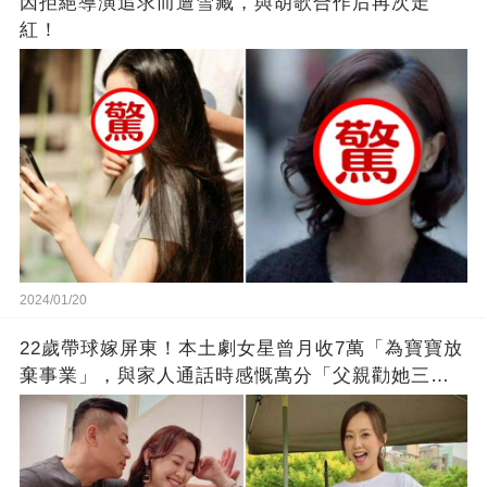
因拒絕導演追求而遭雪藏，與胡歌合作后再次走
紅！
2024/01/20
22歲帶球嫁屏東！本土劇女星曾月收7萬「為寶寶放
棄事業」，與家人通話時感慨萬分「父親勸她三
思」：只有過一次眼淚