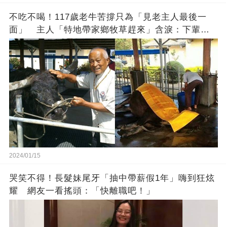
不吃不喝！117歲老牛苦撐只為「見老主人最後一
面」 主人「特地帶家鄉牧草趕來」含淚：下輩子
找個好人家
2024/01/15
哭笑不得！長髮妹尾牙「抽中帶薪假1年」嗨到狂炫
耀 網友一看搖頭：「快離職吧！」