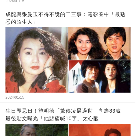
2024/01/15
成龍與張曼玉不得不說的二三事：電影圈中「最熟
悉的陌生人」
2024/01/15
生日即忌日！施明德「驚傳凌晨過世」享壽83歲
最後貼文曝光「他悲痛喊10字」太心酸