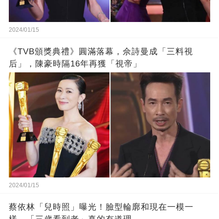
2024/01/15
《TVB頒獎典禮》圓滿落幕，佘詩曼成「三料視
后」，陳豪時隔16年再獲「視帝」
2024/01/15
蔡依林「兒時照」曝光！臉型輪廓和現在一模一