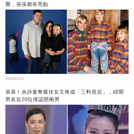
襲，張張都有亮點
2024/01/15
恭喜！佘詩曼奪最佳女主角成「三料視后」，緋聞
男友近20位僅認戀兩男