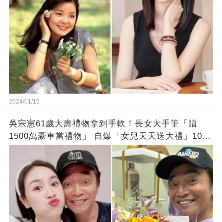
2024/01/15
吳宗憲61歲大壽禮物拿到手軟！長女大手筆「贈
1500萬豪車當禮物」 自爆「女兒天天送大禮」10年
徒弟也不甘示弱!