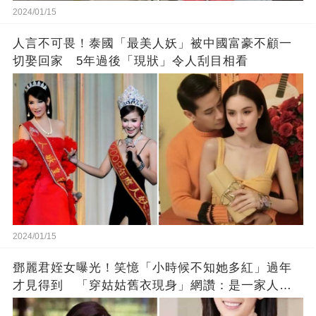
2024/01/15
人言不可畏！泰國「最美人妖」被中國富豪不顧一
切娶回家 5年過後「現狀」令人刮目相看
2024/01/15
鄧麗君姪女曝光！笑憶「小時候不知她多紅」過年
才見得到 「穿姑姑舊衣現身」網讚：是一家人沒
錯!