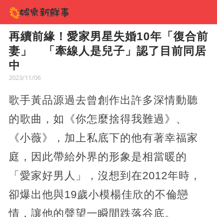
再續前緣！愛家男星失婚10年「復合前
妻」 「牽線人是兒子」認了目前同居
中
2023/11/06
歌手黃品源過去曾創作出許多深情動聽
的歌曲，如《你怎麼捨得我難過》、
《小薇》，加上私底下的他有著幸福家
庭，因此帶給外界的形象是相當暖的
「愛家好男人」，沒想到在2012年時，
卻爆出他與19歲小模楊佳欣的不倫戀
情，讓他的聲望一瞬間跌落谷底。