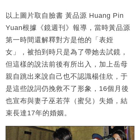
以上圖片取自臉書 黃品源 Huang Pin
Yuan根據《鏡週刊》報導，當時黃品源
第一時間還解釋對方是他的「表姪
女」，被拍到時只是為了帶她去試鏡，
但這樣的說法前後有所出入，加上岳母
親自跳出來說自己也不認識楊佳欣，于
是這些說詞仍挽救不了形象，16個月後
也宣布與妻子巫若萍（蜜兒）失婚，結
束長達17年的婚姻。