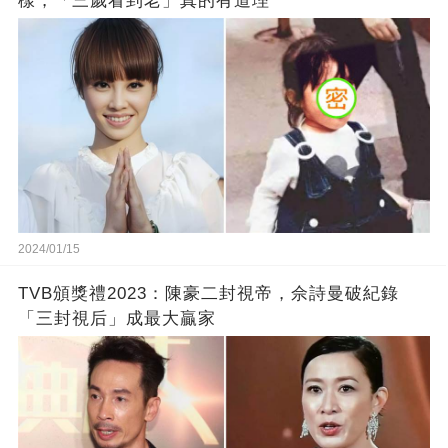
樣，「三歲看到老」真的有道理
2024/01/15
TVB頒獎禮2023：陳豪二封視帝，佘詩曼破紀錄
「三封視后」成最大贏家