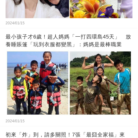
2024/01/15
最小孩子才6歲！超人媽媽「一打四環島45天」 放
養睡賬篷「玩到衣服都變黑」：媽媽是最棒職業
2024/01/15
初來「炸」到，請多關照！7張「最囧全家福」來