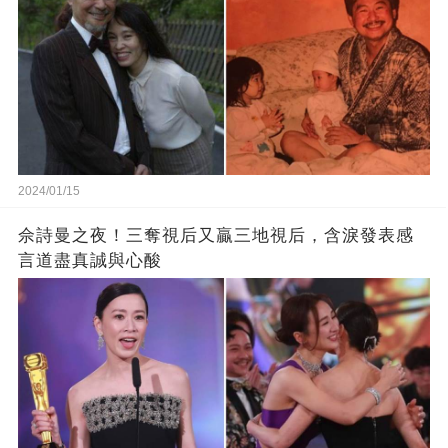
2024/01/15
佘詩曼之夜！三奪視后又贏三地視后，含淚發表感
言道盡真誠與心酸