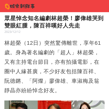
眾星悼念知名編劇林超榮！廖偉雄哭到
雙眼紅腫，陳百祥嘆好人先走
2023/12/12
林超榮（12日）突然驚傳離世，享年61
歲。身為著名編劇的「超人」林超榮，
又有主持電台節目，亦有拍攝電影，在
圈中人緣甚廣，不少好友包括陳百祥、
阮德鏘、「阿燦」廖偉雄、車淑梅及翁
靜晶亦紛紛悼念好友。