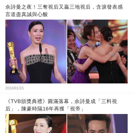
佘詩曼之夜！三奪視后又贏三地視后，含淚發表感
言道盡真誠與心酸
2024/01/15
《TVB頒獎典禮》圓滿落幕，佘詩曼成「三料視
后」，陳豪時隔16年再獲「視帝」