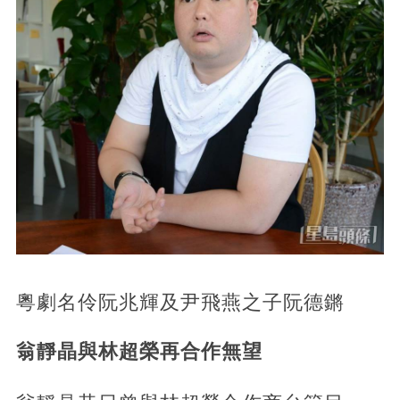
粵劇名伶阮兆輝及尹飛燕之子阮德鏘
翁靜晶與林超榮再合作無望