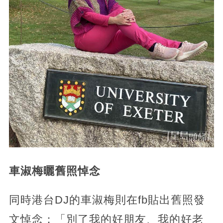
車淑梅曬舊照悼念
同時港台DJ的車淑梅則在fb貼出舊照發
文悼念：「別了我的好朋友、我的好老