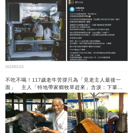
方
2024/01/15
不吃不喝！117歲老牛苦撐只為「見老主人最後一
面」 主人「特地帶家鄉牧草趕來」含淚：下輩子
找個好人家