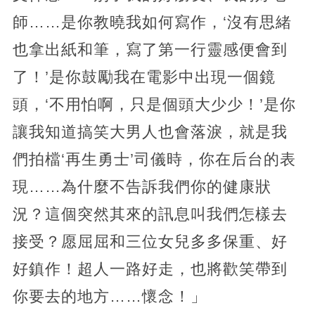
師……是你教曉我如何寫作，‘沒有思緒
也拿出紙和筆，寫了第一行靈感便會到
了！’是你鼓勵我在電影中出現一個鏡
頭，‘不用怕啊，只是個頭大少少！’是你
讓我知道搞笑大男人也會落淚，就是我
們拍檔‘再生勇士’司儀時，你在后台的表
現……為什麼不告訴我們你的健康狀
況？這個突然其來的訊息叫我們怎樣去
接受？愿屈屈和三位女兒多多保重、好
好鎮作！超人一路好走，也將歡笑帶到
你要去的地方……懷念！」