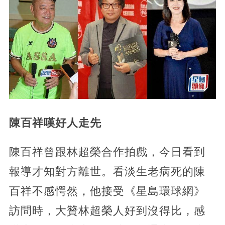
陳百祥嘆好人走先
陳百祥曾跟林超榮合作拍戲，今日看到
報導才知對方離世。看淡生老病死的陳
百祥不感愕然，他接受《星島環球網》
訪問時，大贊林超榮人好到沒得比，感