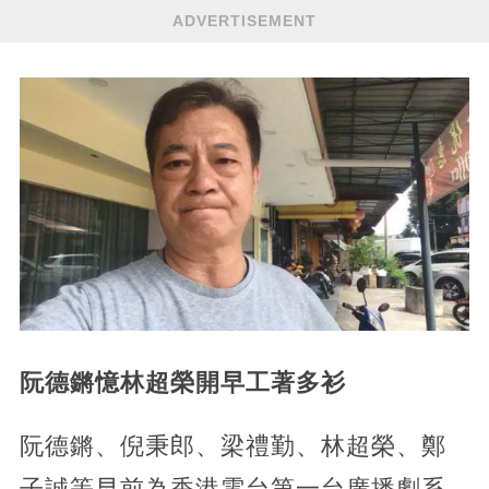
ADVERTISEMENT
阮德鏘憶林超榮開早工著多衫
阮德鏘、倪秉郎、梁禮勤、林超榮、鄭
子誠等早前為香港電台第一台廣播劇系