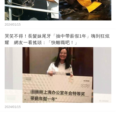
2024/01/15
哭笑不得！長髮妹尾牙「抽中帶薪假1年」嗨到狂炫
耀 網友一看搖頭：「快離職吧！」
2024/01/15