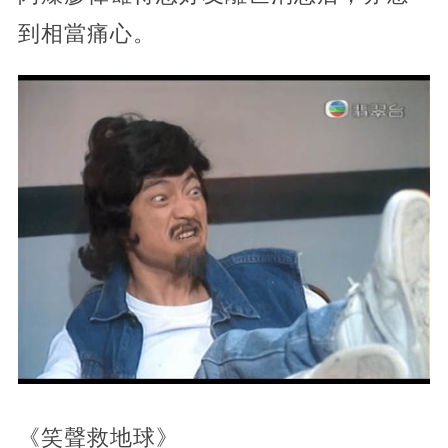
到相當痛心。
《笑聲救地球》