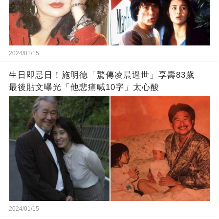
2024/01/15
生日即忌日！施明德「驚傳凌晨過世」享壽83歲
最後貼文曝光「他悲痛喊10字」太心酸
2024/01/15