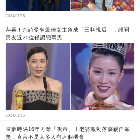
2024/01/15
恭喜！佘詩曼奪最佳女主角成「三料視后」，緋聞
男友近20位僅認戀兩男
2024/01/15
陳豪時隔16年再奪「視帝」！老婆激動落淚親自頒
獎，直言不是太多人有這個機會