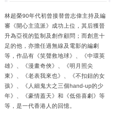
林超榮90年代初曾接替曾志偉主持及編
審《開心主流派》成功上位，其后獲晉
升為亞視的監制及創作顧問；而創意十
足的他，亦擔任過無線及電影的編劇
等，作品有《笑聲救地球》、《中環英
雄》、《漫畫奇俠》、《明月照尖
東》、《老表我來也》、《不扣鈕的女
孩》、《人細鬼大之三個hand-up的少
年》、《豪情蓋天》和《低俗喜劇》等
等，是一代香港人的回憶。