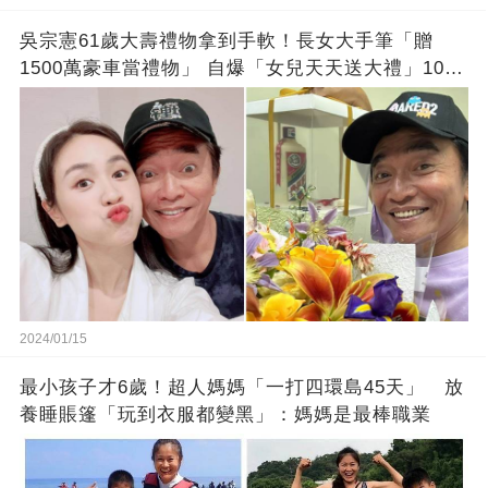
吳宗憲61歲大壽禮物拿到手軟！長女大手筆「贈
1500萬豪車當禮物」 自爆「女兒天天送大禮」10年
徒弟也不甘示弱!
2024/01/15
最小孩子才6歲！超人媽媽「一打四環島45天」 放
養睡賬篷「玩到衣服都變黑」：媽媽是最棒職業