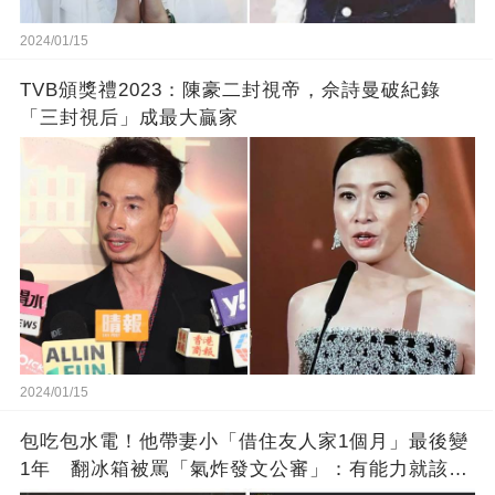
2024/01/15
TVB頒獎禮2023：陳豪二封視帝，佘詩曼破紀錄
「三封視后」成最大贏家
2024/01/15
包吃包水電！他帶妻小「借住友人家1個月」最後變
1年 翻冰箱被罵「氣炸發文公審」：有能力就該大