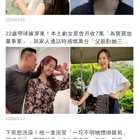
2024/01/20
22歲帶球嫁屏東！本土劇女星曾月收7萬「為寶寶放
棄事業」，與家人通話時感慨萬分「父親勸她三
思」：只有過一次眼淚
2024/01/17
下班想洗澡！他一進浴室「一坨不明物體掛眼前」