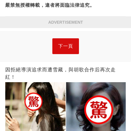
嚴禁無授權轉載，違者將面臨法律追究。
ADVERTISEMENT
下一頁
因拒絕導演追求而遭雪藏，與胡歌合作后再次走
紅！