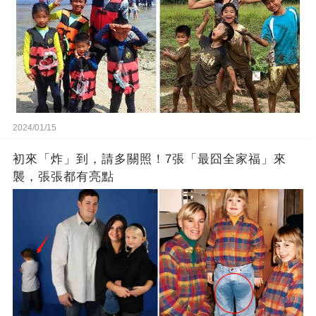
2024/01/15
初來「炸」到，請多關照！7張「最囧全家福」來
襲，張張都有亮點