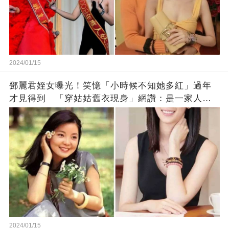
2024/01/15
鄧麗君姪女曝光！笑憶「小時候不知她多紅」過年
才見得到 「穿姑姑舊衣現身」網讚：是一家人沒
錯!
2024/01/15