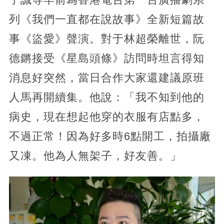
列《我們一直都在說故事》全新短篇故
事《盜愛》聲演。對于林超榮離世，阮
德鏘接受《星島頭條》訪問時坦言得知
消息好突然，當日合作大家還建議原班
人馬再開續集。他說：「我不知到他的
病史，現在想起他穿的衣服有店點多，
不過正常！因為好多時6點開工，拍攝廠
又凍。他為人無架子，好友善。」