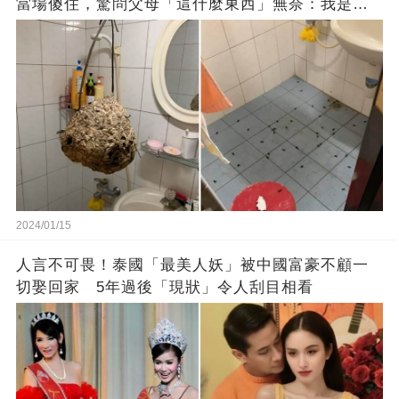
當場傻住，驚問父母「這什麼東西」無奈：我是親
生的嗎？
2024/01/15
人言不可畏！泰國「最美人妖」被中國富豪不顧一
切娶回家 5年過後「現狀」令人刮目相看