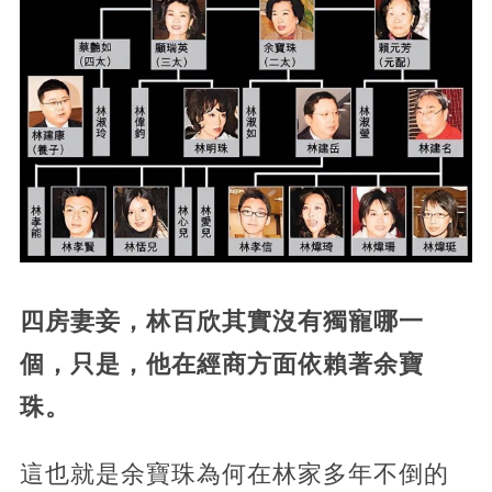
四房妻妾，林百欣其實沒有獨寵哪一
個，只是，他在經商方面依賴著余寶
珠。
這也就是余寶珠為何在林家多年不倒的