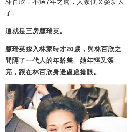
林百欣，不過7年之癢，人家便又娶新人
了。
這就是三房顧瑞英。
顧瑞英嫁入林家時才20歲，與林百欣之
間隔了一代人的年齡差。她年輕又漂
亮，跟在林百欣身邊處處搶眼。