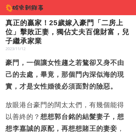
真正的贏家！25歲嫁入豪門「二房上
位」擊敗正妻，獨佔丈夫百億財富，兒
子繼承家業
2023/11/12
豪門，一個讓女性趨之若鶩卻又身不由
己的去處，畢竟，那個門內深似海的現
實，才是女性婚後必須面對的險惡。
放眼港台豪門的闊太太們，有幾個能得
以善終的？
想想郭台銘的結髮妻子，想
想李嘉誠的原配，再想想賭王的妻妾
，