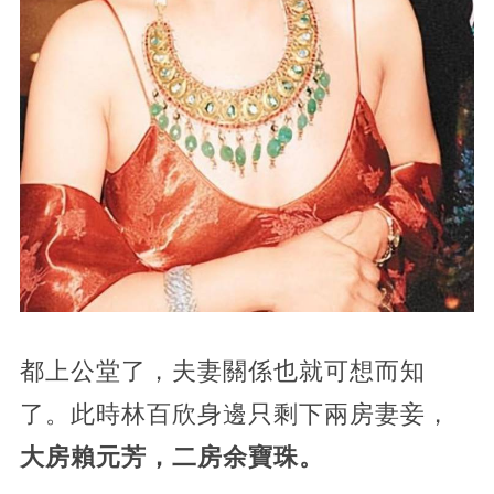
都上公堂了，夫妻關係也就可想而知
了。此時林百欣身邊只剩下兩房妻妾，
大房賴元芳，二房余寶珠。