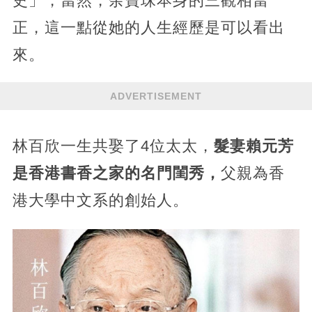
史」，當然，余寶珠本身的三觀相當
正，這一點從她的人生經歷是可以看出
來。
ADVERTISEMENT
林百欣一生共娶了4位太太，
髮妻賴元芳
是香港書香之家的名門閨秀，
父親為香
港大學中文系的創始人。