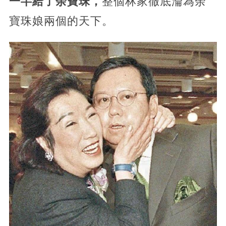
一半給了余寶珠，
整個林家徹底淪為余
寶珠娘兩個的天下。