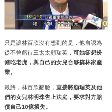
只是讓林百欣沒有想到的是，他自認為
從不曾虧待三太太顧瑞英，
可她卻想扮
豬吃老虎，與自己的女兒合夥搞林家產
業。
最終，林百欣翻臉，
直接將顧瑞英及他
們的女兒林明珠告上法庭，要求對方賠
償自己10億損失。