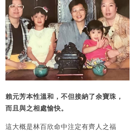
賴元芳本性溫和，不但接納了余寶珠，
而且與之相處愉快。
這大概是林百欣命中注定有齊人之福