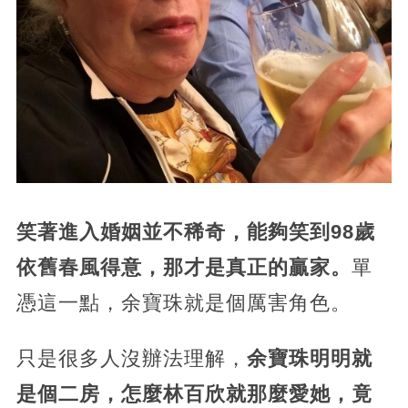
笑著進入婚姻並不稀奇，能夠笑到98歲
依舊春風得意，那才是真正的贏家。
單
憑這一點，余寶珠就是個厲害角色。
只是很多人沒辦法理解，
余寶珠明明就
是個二房，怎麼林百欣就那麼愛她，竟