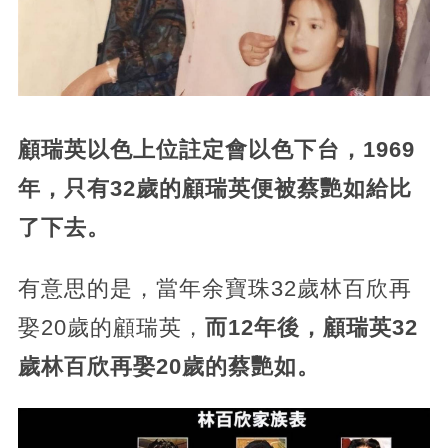
顧瑞英以色上位註定會以色下台，1969
年，只有32歲的顧瑞英便被蔡艷如給比
了下去。
有意思的是，當年余寶珠32歲林百欣再
娶20歲的顧瑞英，
而12年後，顧瑞英32
歲林百欣再娶20歲的蔡艷如。