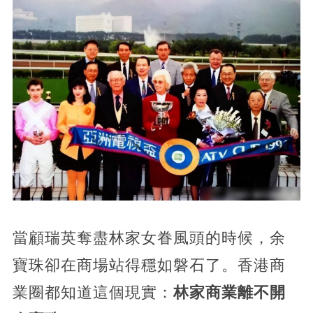
當顧瑞英奪盡林家女眷風頭的時候，余
寶珠卻在商場站得穩如磐石了。香港商
業圈都知道這個現實：
林家商業離不開