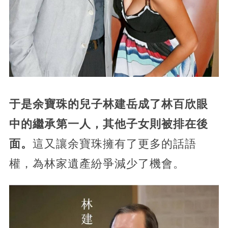
于是余寶珠的兒子林建岳成了林百欣眼
中的繼承第一人，其他子女則被排在後
面。
這又讓余寶珠擁有了更多的話語
權，為林家遺產紛爭減少了機會。