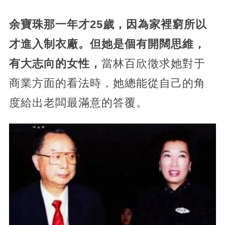
余寶珠那一年才25歲，因為家裡窮所以
才進入制衣廠。但她是個有開闊思維，
有大志向的女性，
當林百欣徵求她對于
商業方面的看法時，她總能從自己的角
度給出老闆最滿意的答覆。