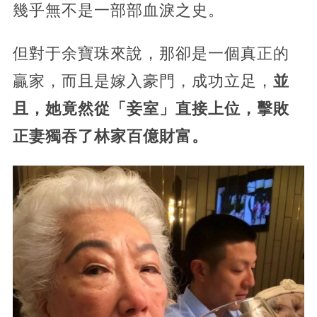
幾乎無不是一部部血淚之史。
但對于余寶珠來說，那卻是一個真正的
贏家，而且是嫁入豪門，成功立足，
並
且，她竟然從「妾室」直接上位，擊敗
正妻獨吞了林家百億財富。