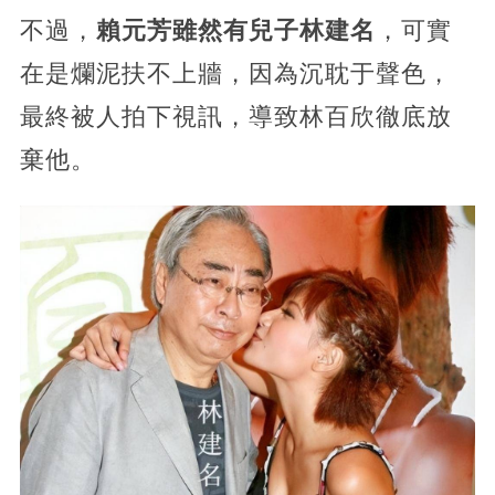
不過，
賴元芳雖然有兒子林建名
，可實
在是爛泥扶不上牆，因為沉耽于聲色，
最終被人拍下視訊，導致林百欣徹底放
棄他。