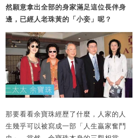
然願意拿出全部的身家滿足這位長伴身
邊，已經人老珠黃的「小妾」呢？
那要看看余寶珠經歷了什麼，人家的人
生幾乎可以被寫成一部「人生贏家奮鬥