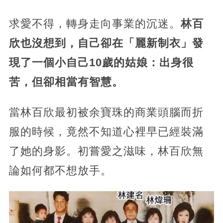
求愛不得，轉身走向事業的沉迷。
林百
欣也沒想到，自己卻在「麗新制衣」發
現了一個小自己10歲的姑娘：出身很
苦，但卻相當有智慧。
當林百欣最初被余寶珠的商業頭腦而折
服的時候，竟然不知道心裡早已經裝滿
了她的身影。初嘗愛之滋味，林百欣無
論如何都不想放手。