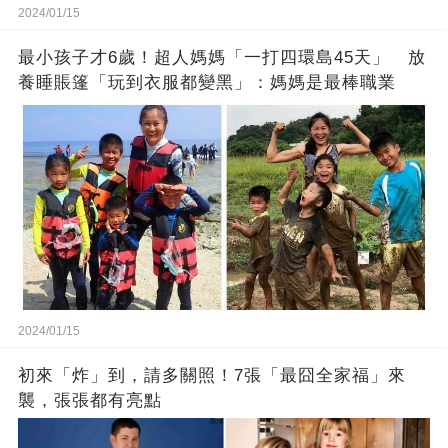
2024/01/15
最小孩子才6歲！超人媽媽「一打四環島45天」 放
養睡賬篷「玩到衣服都變黑」：媽媽是最棒職業
2024/01/15
初來「炸」到，請多關照！7張「最囧全家福」來
襲，張張都有亮點