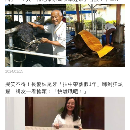
找個好人家
2024/01/15
哭笑不得！長髮妹尾牙「抽中帶薪假1年」嗨到狂炫
耀 網友一看搖頭：「快離職吧！」