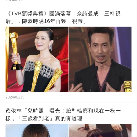
《TVB頒獎典禮》圓滿落幕，佘詩曼成「三料視
后」，陳豪時隔16年再獲「視帝」
2024/01/15
蔡依林「兒時照」曝光！臉型輪廓和現在一模一
樣，「三歲看到老」真的有道理