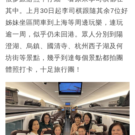
其中。上月30日起李司棋跟隨其余7位好
姊妹坐區間車到上海等周邊玩樂，連玩
逾一周，似乎仍未回港。眾人分別到陽
澄湖、烏鎮、國清寺、杭州西子湖及何
坊街等景點，幾乎到達每個景點都拍團
體照打卡，十足旅行團！