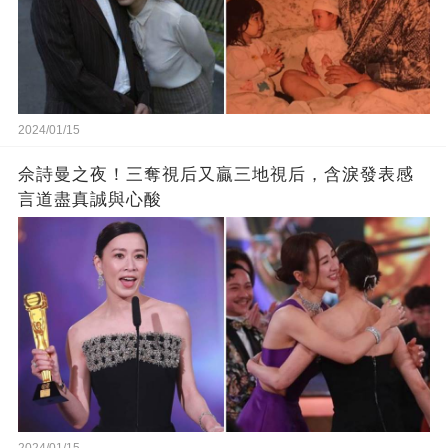
2024/01/15
佘詩曼之夜！三奪視后又贏三地視后，含淚發表感
言道盡真誠與心酸
2024/01/15