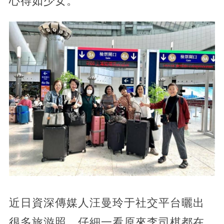
心得如少女。
近日資深傳媒人汪曼玲于社交平台曬出
很多旅游照，仔細一看原來李司棋都在