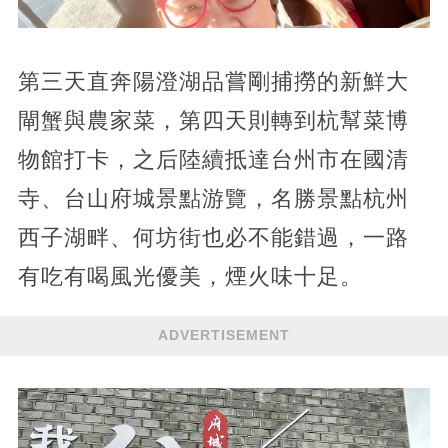
第三天直奔陽澄湖品嘗剛捕撈的新鮮大
閘蟹與農家菜，第四天則轉到杭幫菜博
物館打卡，之后陸續抵達台州市在國清
寺、台山府城景點游覽，名勝景點杭州
西子湖畔、何坊街也必不能錯過，一路
有吃有喝風光優美，煙火味十足。
ADVERTISEMENT