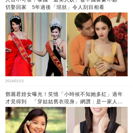
切娶回家 5年過後「現狀」令人刮目相看
2024/01/15
鄧麗君姪女曝光！笑憶「小時候不知她多紅」過年
才見得到 「穿姑姑舊衣現身」網讚：是一家人沒
錯!