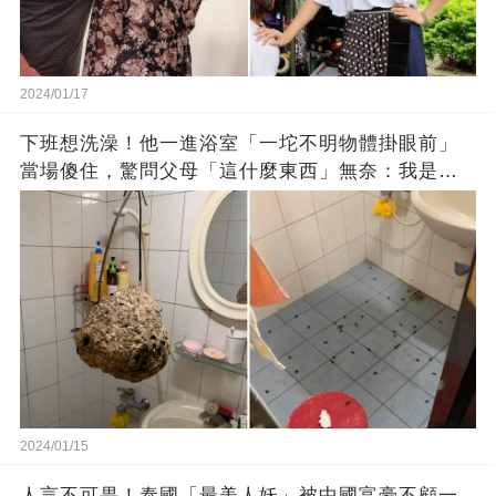
2024/01/17
下班想洗澡！他一進浴室「一坨不明物體掛眼前」
當場傻住，驚問父母「這什麼東西」無奈：我是親
生的嗎？
2024/01/15
人言不可畏！泰國「最美人妖」被中國富豪不顧一