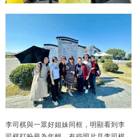
李司棋與一眾好姐妹同框，明顯看到李
司棋打扮最為年輕，有些照片見李司棋