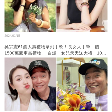
2024/01/15
吳宗憲61歲大壽禮物拿到手軟！長女大手筆「贈
1500萬豪車當禮物」 自爆「女兒天天送大禮」10年
徒弟也不甘示弱!