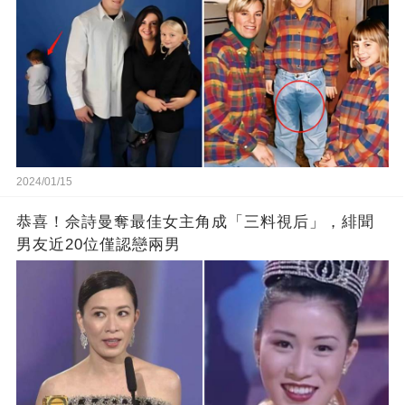
2024/01/15
恭喜！佘詩曼奪最佳女主角成「三料視后」，緋聞
男友近20位僅認戀兩男