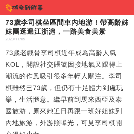
73歲李司棋坐區間車內地游！帶高齡姊
妹團逛遍江浙滬，一路美食美景
2023/11/09
73歲老戲骨李司棋近年成為高齡人氣
KOL，開設社交賬號因接地氣又跟得上
潮流的作風吸引很多年輕人關注。李司
棋雖然已73歲，但仍有十足體力到處玩
樂，生活愜意。繼早前到馬來西亞及泰
國旅游，原來她近日再跟一班好姐妹到
內地旅游，外游照曝光，可見李司棋開