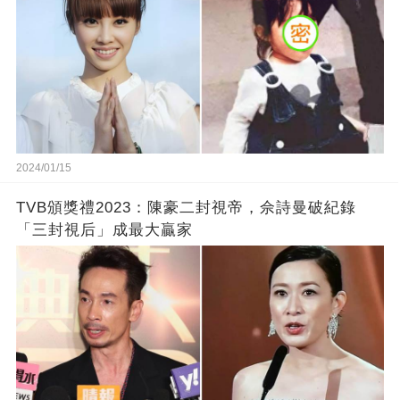
2024/01/15
TVB頒獎禮2023：陳豪二封視帝，佘詩曼破紀錄
「三封視后」成最大贏家