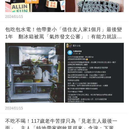
2024/01/15
包吃包水電！他帶妻小「借住友人家1個月」最後變
1年 翻冰箱被罵「氣炸發文公審」：有能力就該大
方
2024/01/15
不吃不喝！117歲老牛苦撐只為「見老主人最後一
面」 主人「特地帶家鄉牧草趕來」含淚：下輩子