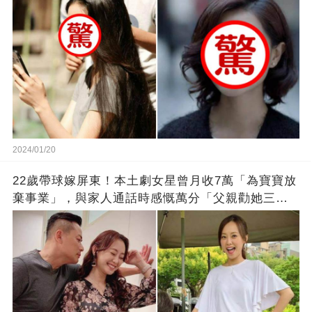
2024/01/20
22歲帶球嫁屏東！本土劇女星曾月收7萬「為寶寶放
棄事業」，與家人通話時感慨萬分「父親勸她三
思」：只有過一次眼淚