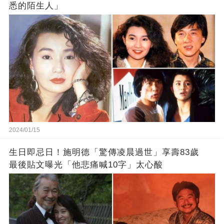
悉的陌生人」
2024/01/15
生日即忌日！施明德「驚傳凌晨過世」享壽83歲
最後貼文曝光「他悲痛喊10字」太心酸