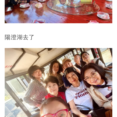
陽澄湖去了