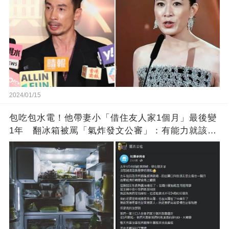
2024/01/15
包吃包水電！他帶妻小「借住友人家1個月」最後變
1年 翻冰箱被罵「氣炸發文公審」：有能力就該大
方