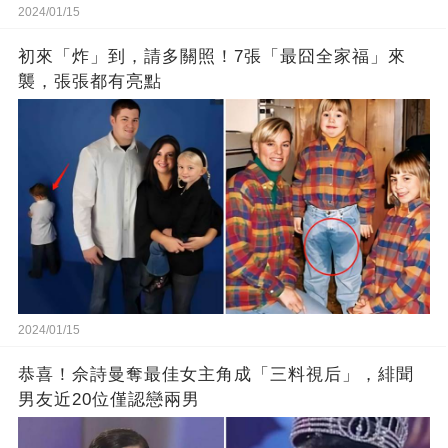
2024/01/15
初來「炸」到，請多關照！7張「最囧全家福」來
襲，張張都有亮點
2024/01/15
恭喜！佘詩曼奪最佳女主角成「三料視后」，緋聞
男友近20位僅認戀兩男