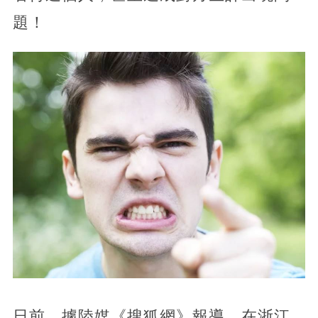
題！
日前，據陸媒《搜狐網》報導，在浙江