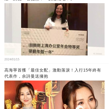
2024/01/15
高海寧首獲「最佳女配」激動落淚！入行15年終有
代表作，佘詩曼送擁抱