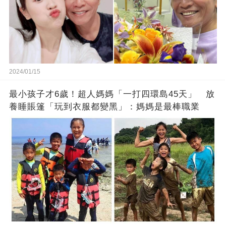
2024/01/15
最小孩子才6歲！超人媽媽「一打四環島45天」 放
養睡賬篷「玩到衣服都變黑」：媽媽是最棒職業