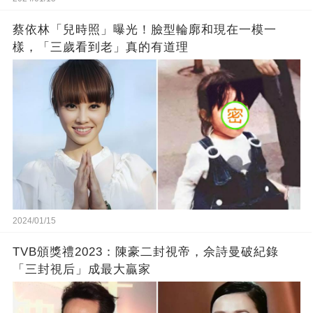
蔡依林「兒時照」曝光！臉型輪廓和現在一模一
樣，「三歲看到老」真的有道理
2024/01/15
TVB頒獎禮2023：陳豪二封視帝，佘詩曼破紀錄
「三封視后」成最大贏家