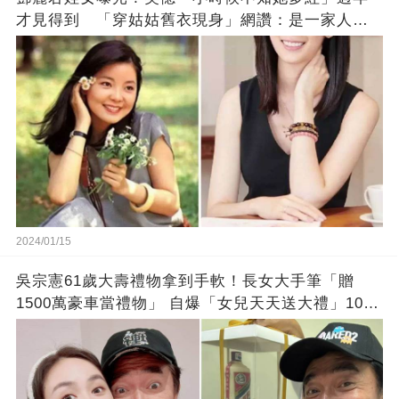
才見得到 「穿姑姑舊衣現身」網讚：是一家人沒
錯!
2024/01/15
吳宗憲61歲大壽禮物拿到手軟！長女大手筆「贈
1500萬豪車當禮物」 自爆「女兒天天送大禮」10年
徒弟也不甘示弱!