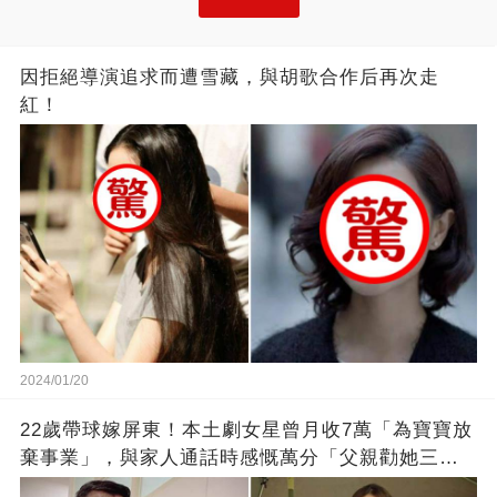
因拒絕導演追求而遭雪藏，與胡歌合作后再次走
紅！
2024/01/20
22歲帶球嫁屏東！本土劇女星曾月收7萬「為寶寶放
棄事業」，與家人通話時感慨萬分「父親勸她三
思」：只有過一次眼淚