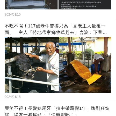
2024/01/15
不吃不喝！117歲老牛苦撐只為「見老主人最後一
面」 主人「特地帶家鄉牧草趕來」含淚：下輩子
找個好人家
2024/01/15
哭笑不得！長髮妹尾牙「抽中帶薪假1年」嗨到狂炫
耀 網友一看搖頭：「快離職吧！」