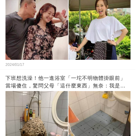
2024/01/17
下班想洗澡！他一進浴室「一坨不明物體掛眼前」
當場傻住，驚問父母「這什麼東西」無奈：我是親
生的嗎？