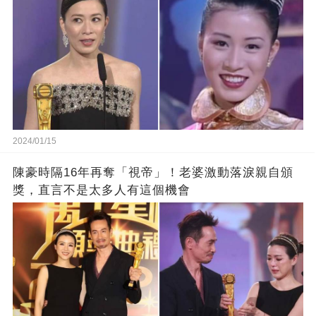
2024/01/15
陳豪時隔16年再奪「視帝」！老婆激動落淚親自頒
獎，直言不是太多人有這個機會