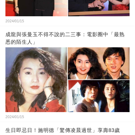
2024/01/15
成龍與張曼玉不得不說的二三事：電影圈中「最熟
悉的陌生人」
2024/01/15
生日即忌日！施明德「驚傳凌晨過世」享壽83歲