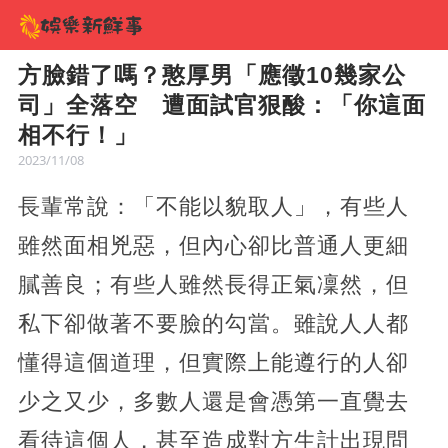
方臉錯了嗎？憨厚男「應徵10幾家公
司」全落空 遭面試官狠酸：「你這面
相不行！」
2023/11/08
長輩常說：「不能以貌取人」，有些人
雖然面相兇惡，但內心卻比普通人更細
膩善良；有些人雖然長得正氣凜然，但
私下卻做著不要臉的勾當。雖說人人都
懂得這個道理，但實際上能遵行的人卻
少之又少，多數人還是會憑第一直覺去
看待這個人，甚至造成對方生計出現問