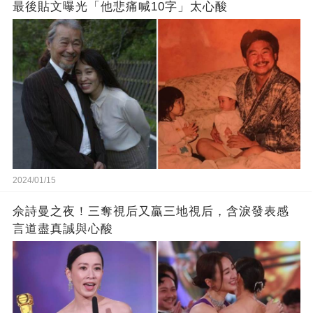
最後貼文曝光「他悲痛喊10字」太心酸
2024/01/15
佘詩曼之夜！三奪視后又贏三地視后，含淚發表感
言道盡真誠與心酸