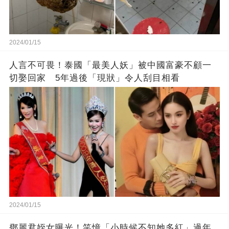
2024/01/15
人言不可畏！泰國「最美人妖」被中國富豪不顧一
切娶回家 5年過後「現狀」令人刮目相看
2024/01/15
鄧麗君姪女曝光！笑憶「小時候不知她多紅」過年