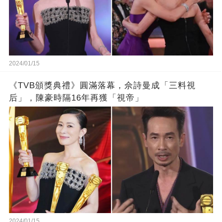
2024/01/15
《TVB頒獎典禮》圓滿落幕，佘詩曼成「三料視
后」，陳豪時隔16年再獲「視帝」
2024/01/15