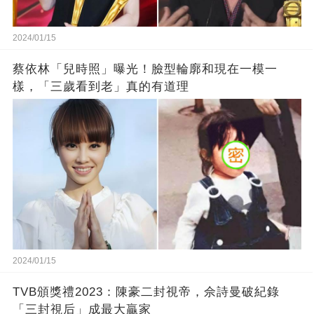
2024/01/15
蔡依林「兒時照」曝光！臉型輪廓和現在一模一
樣，「三歲看到老」真的有道理
2024/01/15
TVB頒獎禮2023：陳豪二封視帝，佘詩曼破紀錄
「三封視后」成最大贏家