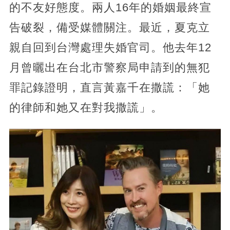
的不友好態度。兩人16年的婚姻最終宣
告破裂，備受媒體關注。最近，夏克立
親自回到台灣處理失婚官司。他去年12
月曾曬出在台北市警察局申請到的無犯
罪記錄證明，直言黃嘉千在撒謊：「她
的律師和她又在對我撒謊」。