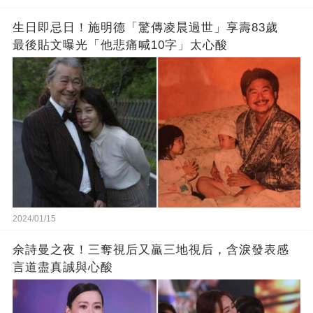
生日即忌日！施明德「驚傳凌晨過世」享壽83歲
最後貼文曝光「他悲痛喊10字」太心酸
2024/01/15
佘詩曼之夜！三奪視后又贏三地視后，含淚發表感
言道盡真誠與心酸