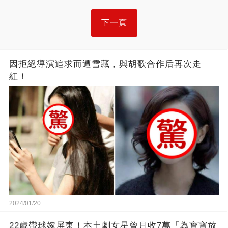
下一頁
因拒絕導演追求而遭雪藏，與胡歌合作后再次走
紅！
2024/01/20
22歲帶球嫁屏東！本土劇女星曾月收7萬「為寶寶放