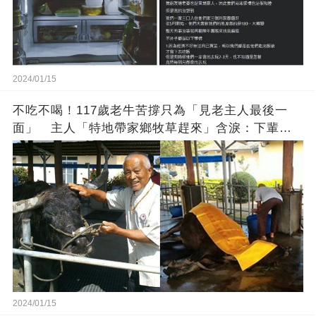
2024/01/15
不吃不喝！117歲老牛苦撐只為「見老主人最後一
面」 主人「特地帶家鄉牧草趕來」含淚：下輩子
找個好人家
2024/01/15