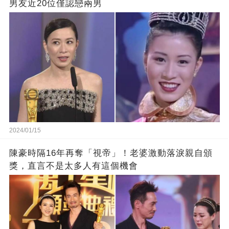
男友近20位僅認戀兩男
2024/01/15
陳豪時隔16年再奪「視帝」！老婆激動落淚親自頒
獎，直言不是太多人有這個機會