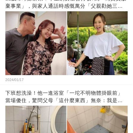
棄事業」，與家人通話時感慨萬分「父親勸她三
思」：只有過一次眼淚
2024/01/17
下班想洗澡！他一進浴室「一坨不明物體掛眼前」
當場傻住，驚問父母「這什麼東西」無奈：我是親
生的嗎？