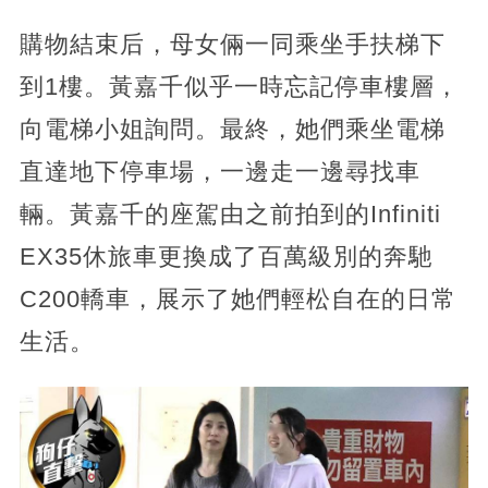
購物結束后，母女倆一同乘坐手扶梯下
到1樓。黃嘉千似乎一時忘記停車樓層，
向電梯小姐詢問。最終，她們乘坐電梯
直達地下停車場，一邊走一邊尋找車
輛。黃嘉千的座駕由之前拍到的Infiniti
EX35休旅車更換成了百萬級別的奔馳
C200轎車，展示了她們輕松自在的日常
生活。