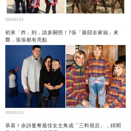
2024/01/15
初來「炸」到，請多關照！7張「最囧全家福」來
襲，張張都有亮點
2024/01/15
恭喜！佘詩曼奪最佳女主角成「三料視后」，緋聞