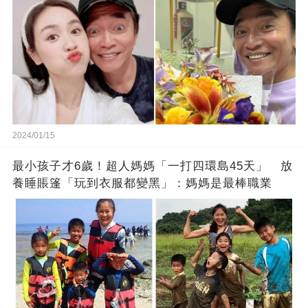
2024/01/15
最小孩子才6歲！超人媽媽「一打四環島45天」 放
養睡賬篷「玩到衣服都變黑」：媽媽是最棒職業