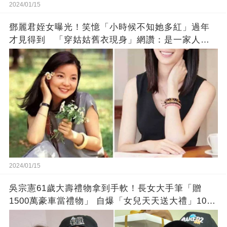
2024/01/15
鄧麗君姪女曝光！笑憶「小時候不知她多紅」過年
才見得到 「穿姑姑舊衣現身」網讚：是一家人沒
錯!
2024/01/15
吳宗憲61歲大壽禮物拿到手軟！長女大手筆「贈
1500萬豪車當禮物」 自爆「女兒天天送大禮」10年
徒弟也不甘示弱!