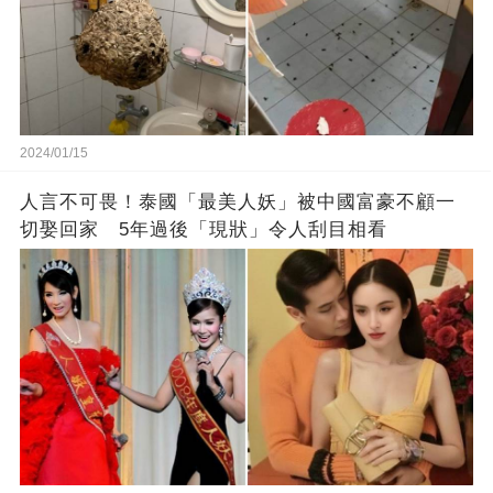
2024/01/15
人言不可畏！泰國「最美人妖」被中國富豪不顧一
切娶回家 5年過後「現狀」令人刮目相看