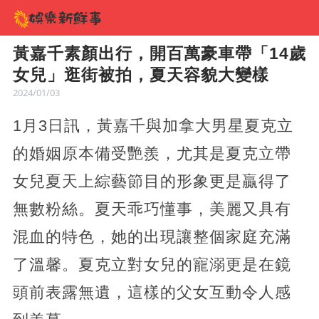
黃嘉千素顏出行，開百萬豪車帶「14歲
女兒」逛街被拍，夏天容貌大變樣
2024/01/03
1月3日訊，黃嘉千與加拿大男星夏克立
的婚姻原本備受艷羨，尤其是夏克立帶
女兒夏天上綜藝節目的形象更是贏得了
無數粉絲。夏天乖巧懂事，美麗又具有
混血的特色，她的出現讓整個家庭充滿
了溫馨。夏克立對女兒的寵溺更是在鏡
頭前表露無遺，這樣的父女互動令人感