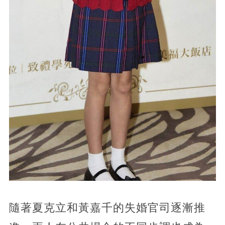
隨著夏克立和黃嘉千的失婚官司逐漸推