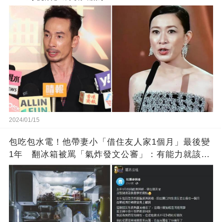
2024/01/15
包吃包水電！他帶妻小「借住友人家1個月」最後變
1年 翻冰箱被罵「氣炸發文公審」：有能力就該大
方