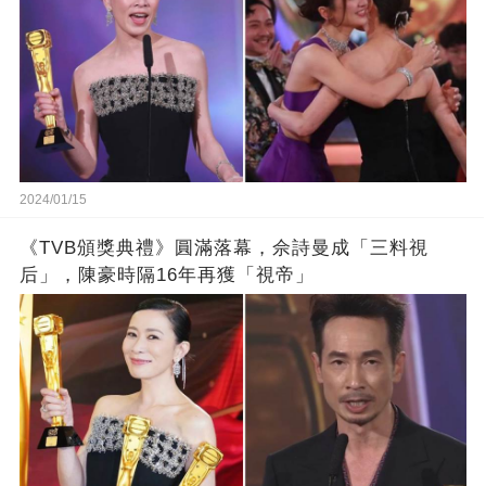
2024/01/15
《TVB頒獎典禮》圓滿落幕，佘詩曼成「三料視
后」，陳豪時隔16年再獲「視帝」