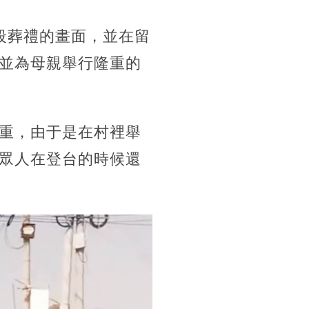
段葬禮的畫面，並在留
並為母親舉行隆重的
重，由于是在村裡舉
眾人在登台的時候還