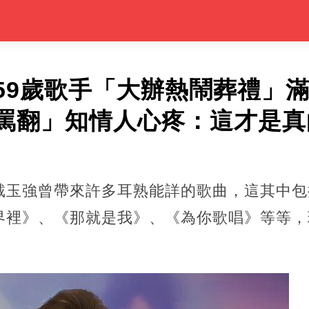
59歲歌手「大辦熱鬧葬禮」
罵翻」知情人心疼：這才是真
戴玉強曾帶來許多耳熟能詳的歌曲，這其中包
界裡》、《那就是我》、《為你歌唱》等等，
。