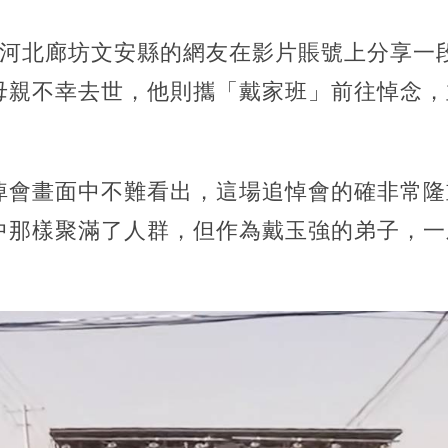
自河北廊坊文安縣的網友在影片賬號上分享一
母親不幸去世，他則攜「戴家班」前往悼念，
悼會畫面中不難看出，這場追悼會的確非常隆
中那樣聚滿了人群，但作為戴玉強的弟子，一