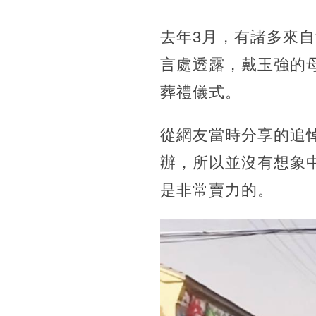
去年3月，有諸多來
言處透露，戴玉強的
葬禮儀式。
從網友當時分享的追
辦，所以並沒有想象
是非常賣力的。