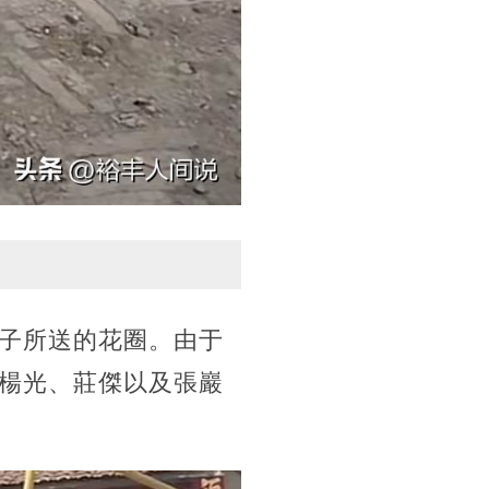
子所送的花圈。由于
楊光、莊傑以及張巖