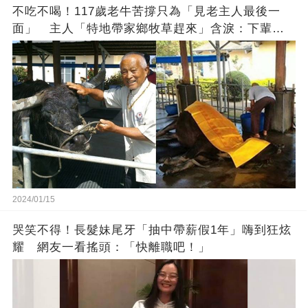
不吃不喝！117歲老牛苦撐只為「見老主人最後一
面」 主人「特地帶家鄉牧草趕來」含淚：下輩子
找個好人家
2024/01/15
哭笑不得！長髮妹尾牙「抽中帶薪假1年」嗨到狂炫
耀 網友一看搖頭：「快離職吧！」