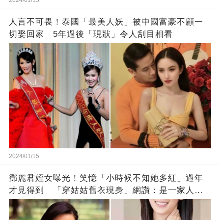
人言不可畏！泰國「最美人妖」被中國富豪不顧一
切娶回家 5年過後「現狀」令人刮目相看
2024/01/15
鄧麗君姪女曝光！笑憶「小時候不知她多紅」過年
才見得到 「穿姑姑舊衣現身」網讚：是一家人沒
錯!