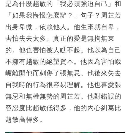
是為什麼趙敏的「我必須強迫自己」和
「如果我悔恨怎麼辦？」句子？周芷若
出身卑微，依賴他人。他生來就自卑，
害怕失去太多。真正的愛是無拘無束
的。他也害怕被人瞧不起。他以為自己
不擁有趙敏的絕望資本。他因為害怕峨
嵋離開他而刺傷了張無忌。他後來失去
自我時的行為很容易理解。他也喜愛張
無忌和無權無勢的周芷若。他對錯誤的
容忍度比趙敏低得多，他的內心糾葛比
趙敏高得多。