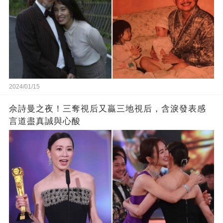
2024/01/15
佘詩曼之夜！三奪視后又贏三地視后，含淚發表感
言道盡真誠與心酸