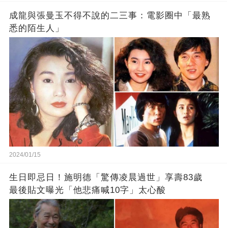
成龍與張曼玉不得不說的二三事：電影圈中「最熟
悉的陌生人」
2024/01/15
生日即忌日！施明德「驚傳凌晨過世」享壽83歲
最後貼文曝光「他悲痛喊10字」太心酸