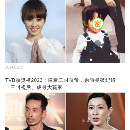
2024/01/15
TVB頒獎禮2023：陳豪二封視帝，佘詩曼破紀錄
「三封視后」成最大贏家