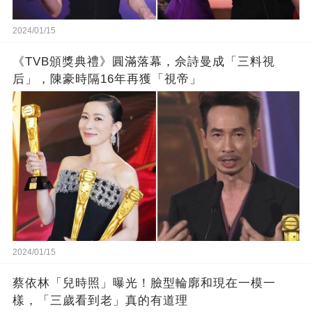
2024/01/15
《TVB頒獎典禮》圓滿落幕，佘詩曼成「三料視
后」，陳豪時隔16年再獲「視帝」
2024/01/15
蔡依林「兒時照」曝光！臉型輪廓和現在一模一
樣，「三歲看到老」真的有道理