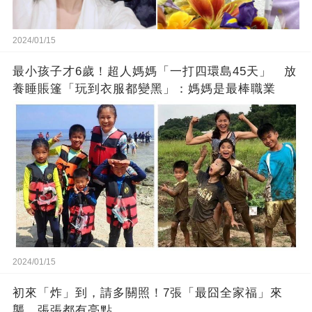
2024/01/15
最小孩子才6歲！超人媽媽「一打四環島45天」 放
養睡賬篷「玩到衣服都變黑」：媽媽是最棒職業
2024/01/15
初來「炸」到，請多關照！7張「最囧全家福」來
襲，張張都有亮點