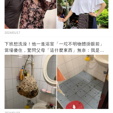
2024/01/17
下班想洗澡！他一進浴室「一坨不明物體掛眼前」
當場傻住，驚問父母「這什麼東西」無奈：我是親
生的嗎？
2024/01/15