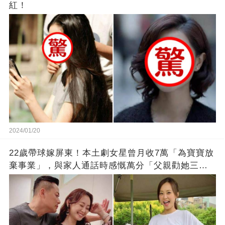
紅！
2024/01/20
22歲帶球嫁屏東！本土劇女星曾月收7萬「為寶寶放
棄事業」，與家人通話時感慨萬分「父親勸她三
思」：只有過一次眼淚