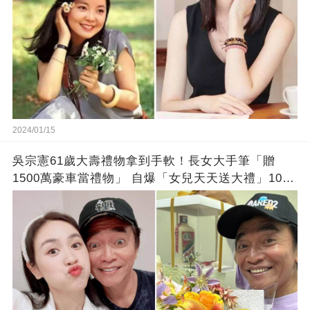
2024/01/15
吳宗憲61歲大壽禮物拿到手軟！長女大手筆「贈
1500萬豪車當禮物」 自爆「女兒天天送大禮」10年
徒弟也不甘示弱!