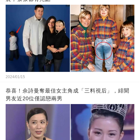
2024/01/15
恭喜！佘詩曼奪最佳女主角成「三料視后」，緋聞
男友近20位僅認戀兩男