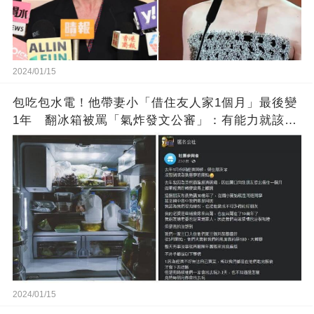
2024/01/15
包吃包水電！他帶妻小「借住友人家1個月」最後變
1年 翻冰箱被罵「氣炸發文公審」：有能力就該大
方
2024/01/15