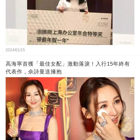
2024/01/15
高海寧首獲「最佳女配」激動落淚！入行15年終有
代表作，佘詩曼送擁抱