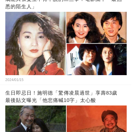
悉的陌生人」
2024/01/15
生日即忌日！施明德「驚傳凌晨過世」享壽83歲
最後貼文曝光「他悲痛喊10字」太心酸