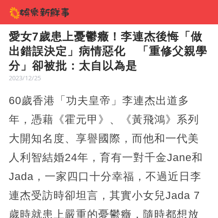
愛女7歲患上憂鬱癥！李連杰後悔「做
出錯誤決定」病情惡化 「重修父親學
分」卻被批：太自以為是
2023/12/25
60歲香港「功夫皇帝」李連杰出道多
年，憑藉《霍元甲》、《黃飛鴻》系列
大開知名度、享譽國際，而他和一代美
人利智結婚24年，育有一對千金Jane和
Jada，一家四口十分幸福，不過近日李
連杰受訪時卻坦言，其實小女兒Jada 7
歲時就患上嚴重的憂鬱癥，隨時都想放