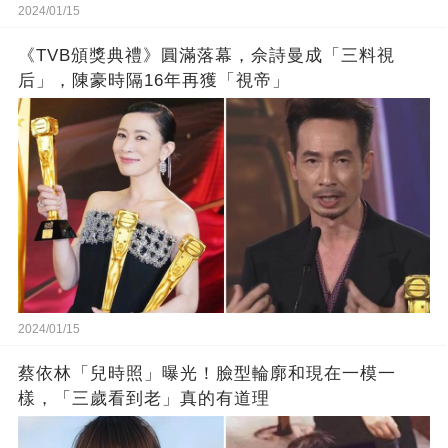
2024/01/15
《TVB頒獎典禮》圓滿落幕，佘詩曼成「三料視
后」，陳豪時隔16年再獲「視帝」
2024/01/15
蔡依林「兒時照」曝光！臉型輪廓和現在一模一
樣，「三歲看到老」真的有道理