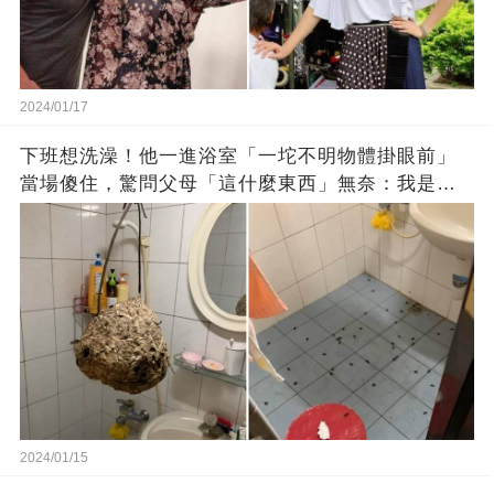
2024/01/17
下班想洗澡！他一進浴室「一坨不明物體掛眼前」
當場傻住，驚問父母「這什麼東西」無奈：我是親
生的嗎？
2024/01/15