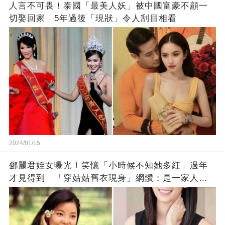
人言不可畏！泰國「最美人妖」被中國富豪不顧一
切娶回家 5年過後「現狀」令人刮目相看
2024/01/15
鄧麗君姪女曝光！笑憶「小時候不知她多紅」過年
才見得到 「穿姑姑舊衣現身」網讚：是一家人沒
錯!