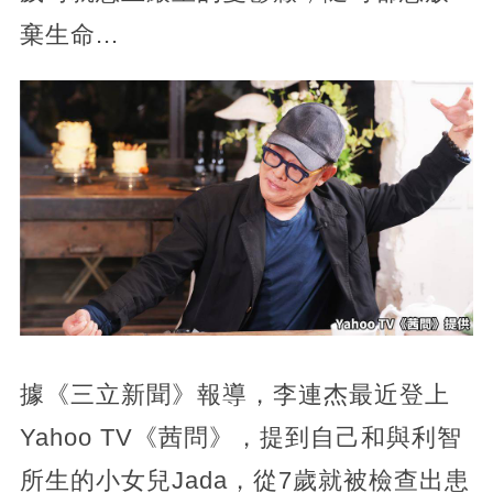
棄生命...
據《三立新聞》報導，李連杰最近登上
Yahoo TV《茜問》，提到自己和與利智
所生的小女兒Jada，從7歲就被檢查出患