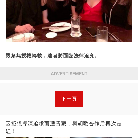
嚴禁無授權轉載，違者將面臨法律追究。
ADVERTISEMENT
下一頁
因拒絕導演追求而遭雪藏，與胡歌合作后再次走
紅！