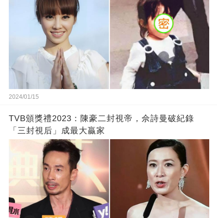
2024/01/15
TVB頒獎禮2023：陳豪二封視帝，佘詩曼破紀錄
「三封視后」成最大贏家