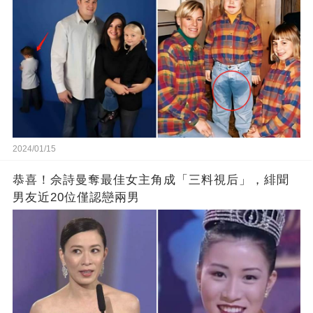
2024/01/15
恭喜！佘詩曼奪最佳女主角成「三料視后」，緋聞
男友近20位僅認戀兩男