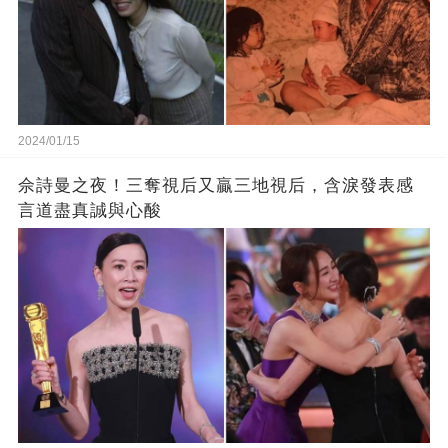
2024/01/15
佘詩曼之夜！三奪視后又贏三地視后，含淚發表感
言道盡真誠與心酸