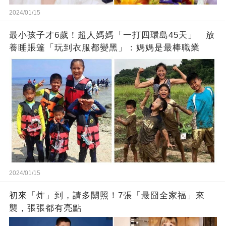
2024/01/15
最小孩子才6歲！超人媽媽「一打四環島45天」 放
養睡賬篷「玩到衣服都變黑」：媽媽是最棒職業
2024/01/15
初來「炸」到，請多關照！7張「最囧全家福」來
襲，張張都有亮點