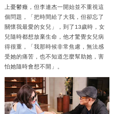
上憂鬱癥，但李連杰一開始並不重視這
個問題，「把時間給了大我，但卻忘了
關懷我最愛的女兒」，到了13歲時，女
兒隨時都想放棄生命，他才驚覺女兒病
得很重，「我那時候非常焦慮，無法感
受她的痛苦，也不知道怎麼幫助她，害
怕她隨時會想不開」。