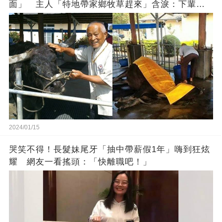
面」 主人「特地帶家鄉牧草趕來」含淚：下輩子
找個好人家
2024/01/15
哭笑不得！長髮妹尾牙「抽中帶薪假1年」嗨到狂炫
耀 網友一看搖頭：「快離職吧！」