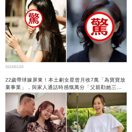
2024/01/20
22歲帶球嫁屏東！本土劇女星曾月收7萬「為寶寶放
棄事業」，與家人通話時感慨萬分「父親勸她三
思」：只有過一次眼淚