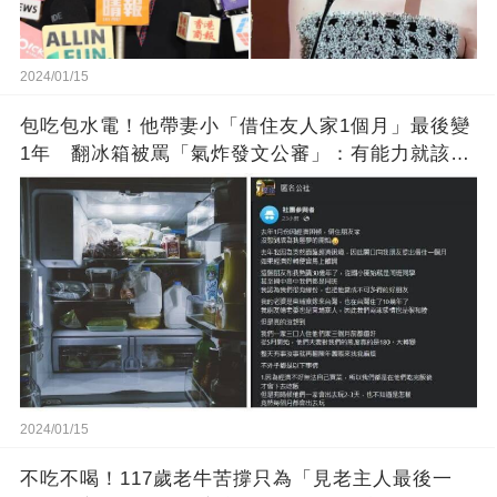
2024/01/15
包吃包水電！他帶妻小「借住友人家1個月」最後變
1年 翻冰箱被罵「氣炸發文公審」：有能力就該大
方
2024/01/15
不吃不喝！117歲老牛苦撐只為「見老主人最後一