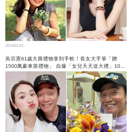
2024/01/15
吳宗憲61歲大壽禮物拿到手軟！長女大手筆「贈
1500萬豪車當禮物」 自爆「女兒天天送大禮」10年
徒弟也不甘示弱!