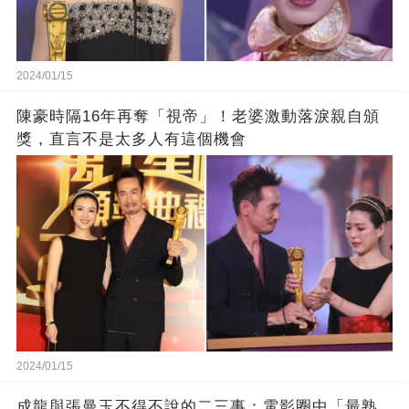
2024/01/15
陳豪時隔16年再奪「視帝」！老婆激動落淚親自頒
獎，直言不是太多人有這個機會
2024/01/15
成龍與張曼玉不得不說的二三事：電影圈中「最熟