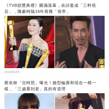
《TVB頒獎典禮》圓滿落幕，佘詩曼成「三料視
后」，陳豪時隔16年再獲「視帝」
2024/01/15
蔡依林「兒時照」曝光！臉型輪廓和現在一模一
樣，「三歲看到老」真的有道理