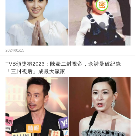
2024/01/15
TVB頒獎禮2023：陳豪二封視帝，佘詩曼破紀錄
「三封視后」成最大贏家