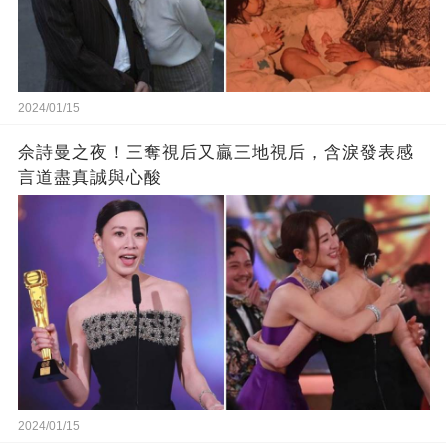
2024/01/15
佘詩曼之夜！三奪視后又贏三地視后，含淚發表感
言道盡真誠與心酸
2024/01/15