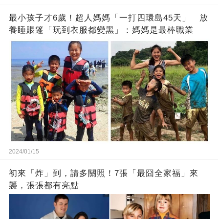
最小孩子才6歲！超人媽媽「一打四環島45天」 放
養睡賬篷「玩到衣服都變黑」：媽媽是最棒職業
2024/01/15
初來「炸」到，請多關照！7張「最囧全家福」來
襲，張張都有亮點