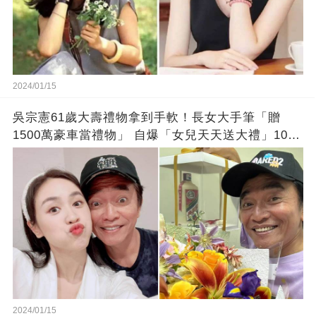
2024/01/15
吳宗憲61歲大壽禮物拿到手軟！長女大手筆「贈
1500萬豪車當禮物」 自爆「女兒天天送大禮」10年
徒弟也不甘示弱!
2024/01/15