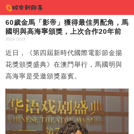
60歲金馬「影帝」獲得最佳男配角，馬
國明與高海寧頒獎，上次合作20年前
2023/12/23
近日，《第四屆新時代國際電影節金揚
花獎頒獎盛典》在澳門舉行，馬國明與
高海寧是受邀頒獎嘉賓。