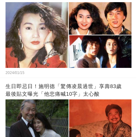
2024/01/15
生日即忌日！施明德「驚傳凌晨過世」享壽83歲
最後貼文曝光「他悲痛喊10字」太心酸