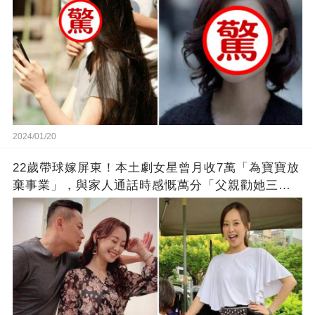
2024/01/20
22歲帶球嫁屏東！本土劇女星曾月收7萬「為寶寶放
棄事業」，與家人通話時感慨萬分「父親勸她三
思」：只有過一次眼淚