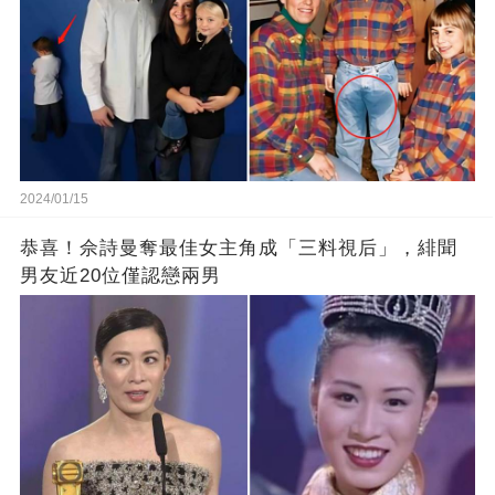
2024/01/15
恭喜！佘詩曼奪最佳女主角成「三料視后」，緋聞
男友近20位僅認戀兩男