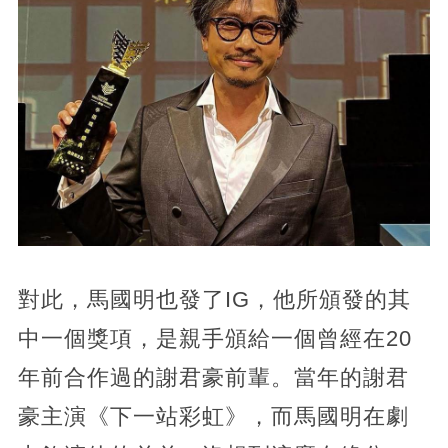
對此，馬國明也發了IG，他所頒發的其
中一個獎項，是親手頒給一個曾經在20
年前合作過的謝君豪前輩。當年的謝君
豪主演《下一站彩虹》，而馬國明在劇