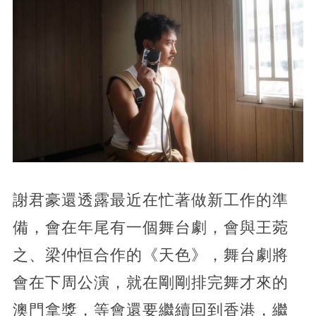
謝君豪還透露最近在忙著做新工作的準
備，會在年尾有一個舞台劇，會與王菀
之、梁仲恒合作的《天色》，舞台劇將
會在下周公演，就在剛剛排完舞才來的
澳門拿獎，等會還要繼續回到香港，繼