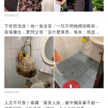
2024/01/17
下班想洗澡！他一進浴室「一坨不明物體掛眼前」
當場傻住，驚問父母「這什麼東西」無奈：我是親
生的嗎？
2024/01/15
人言不可畏！泰國「最美人妖」被中國富豪不顧一