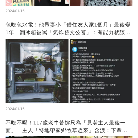
2024/01/15
包吃包水電！他帶妻小「借住友人家1個月」最後變
1年 翻冰箱被罵「氣炸發文公審」：有能力就該大
方
2024/01/15
不吃不喝！117歲老牛苦撐只為「見老主人最後一
面」 主人「特地帶家鄉牧草趕來」含淚：下輩子