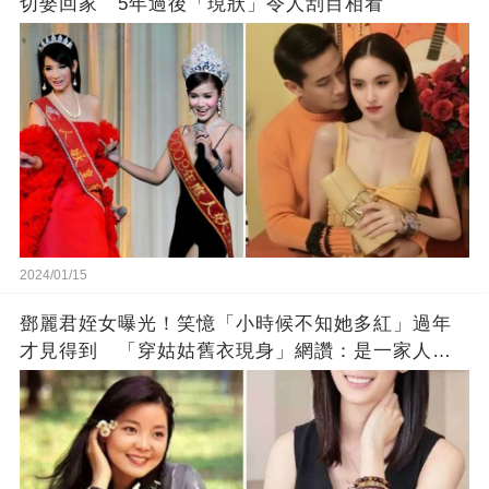
切娶回家 5年過後「現狀」令人刮目相看
2024/01/15
鄧麗君姪女曝光！笑憶「小時候不知她多紅」過年
才見得到 「穿姑姑舊衣現身」網讚：是一家人沒
錯!