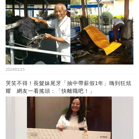
找個好人家
2024/01/15
哭笑不得！長髮妹尾牙「抽中帶薪假1年」嗨到狂炫
耀 網友一看搖頭：「快離職吧！」