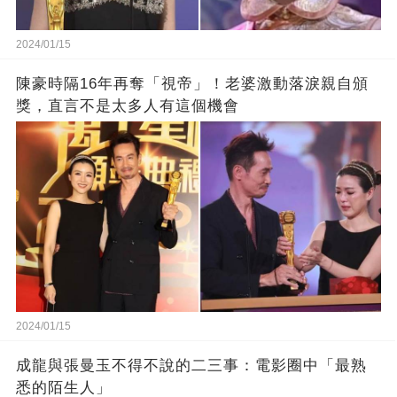
2024/01/15
陳豪時隔16年再奪「視帝」！老婆激動落淚親自頒
獎，直言不是太多人有這個機會
2024/01/15
成龍與張曼玉不得不說的二三事：電影圈中「最熟
悉的陌生人」