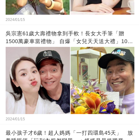
2024/01/15
吳宗憲61歲大壽禮物拿到手軟！長女大手筆「贈
1500萬豪車當禮物」 自爆「女兒天天送大禮」10年
徒弟也不甘示弱!
2024/01/15
最小孩子才6歲！超人媽媽「一打四環島45天」 放