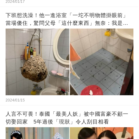
2024/01/17
下班想洗澡！他一進浴室「一坨不明物體掛眼前」
當場傻住，驚問父母「這什麼東西」無奈：我是親
生的嗎？
2024/01/15
人言不可畏！泰國「最美人妖」被中國富豪不顧一
切娶回家 5年過後「現狀」令人刮目相看