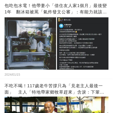
包吃包水電！他帶妻小「借住友人家1個月」最後變
1年 翻冰箱被罵「氣炸發文公審」：有能力就該大
方
2024/01/15
不吃不喝！117歲老牛苦撐只為「見老主人最後一
面」 主人「特地帶家鄉牧草趕來」含淚：下輩子
找個好人家