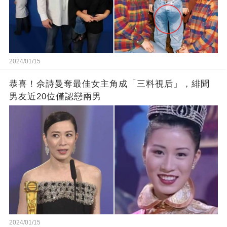
2024/01/15
恭喜！佘詩曼奪最佳女主角成「三料視后」，緋聞
男友近20位僅認戀兩男
2024/01/15