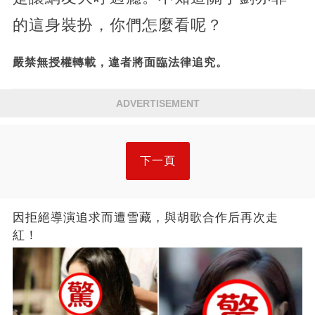
的這身裝扮，你們怎麼看呢？
嚴禁無授權轉載，違者將面臨法律追究。
ADVERTISEMENT
下一頁
因拒絕導演追求而遭雪藏，與胡歌合作后再次走
紅！