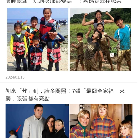
養睡賬篷「玩到衣服都變黑」：媽媽是最棒職業
2024/01/15
初來「炸」到，請多關照！7張「最囧全家福」來
襲，張張都有亮點