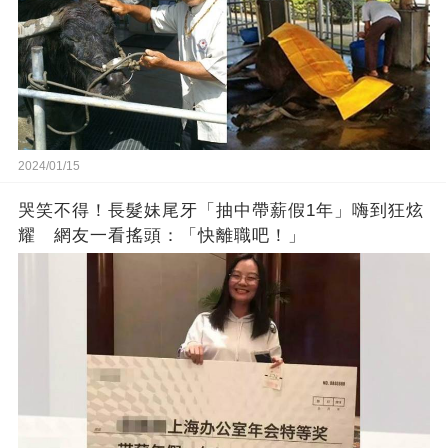
2024/01/15
哭笑不得！長髮妹尾牙「抽中帶薪假1年」嗨到狂炫
耀 網友一看搖頭：「快離職吧！」