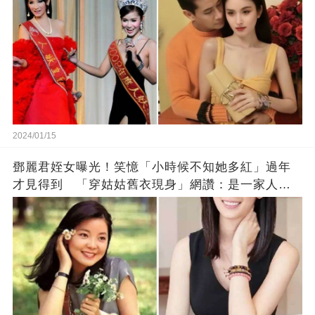
2024/01/15
鄧麗君姪女曝光！笑憶「小時候不知她多紅」過年
才見得到 「穿姑姑舊衣現身」網讚：是一家人沒
錯!