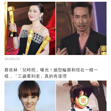
2024/01/15
蔡依林「兒時照」曝光！臉型輪廓和現在一模一
樣，「三歲看到老」真的有道理