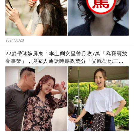
2024/01/20
22歲帶球嫁屏東！本土劇女星曾月收7萬「為寶寶放
棄事業」，與家人通話時感慨萬分「父親勸她三
思」：只有過一次眼淚