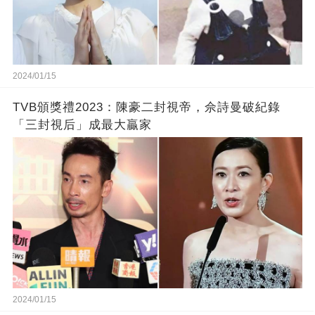
2024/01/15
TVB頒獎禮2023：陳豪二封視帝，佘詩曼破紀錄
「三封視后」成最大贏家
2024/01/15