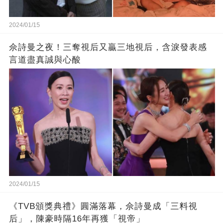
2024/01/15
佘詩曼之夜！三奪視后又贏三地視后，含淚發表感
言道盡真誠與心酸
2024/01/15
《TVB頒獎典禮》圓滿落幕，佘詩曼成「三料視
后」，陳豪時隔16年再獲「視帝」