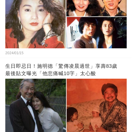
2024/01/15
生日即忌日！施明德「驚傳凌晨過世」享壽83歲
最後貼文曝光「他悲痛喊10字」太心酸