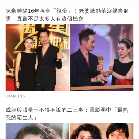
陳豪時隔16年再奪「視帝」！老婆激動落淚親自頒
獎，直言不是太多人有這個機會
2024/01/15
成龍與張曼玉不得不說的二三事：電影圈中「最熟
悉的陌生人」