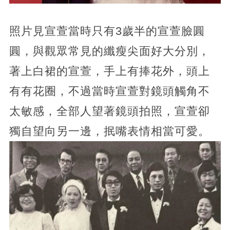
照片見宣萱當時只有3歲半的宣萱臉圓
圓，與觀眾常見的纖瘦尖面好大分別，
著上白裙的宣萱，手上有捧花外，頭上
有有花圈，不過當時宣萱對鏡頭觸角不
太敏感，全部人望著鏡頭拍照，宣萱卻
獨自望向另一邊，抿嘴表情相當可愛。