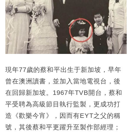
現年77歲的蔡和平出生于新加坡，早年
曾在澳洲讀書，並加入當地電視台，後
在回歸新加坡。1967年TVB開台，蔡和
平受聘為高級節目執行監製，更成功打
造《歡樂今宵》，因而有EYT之父的稱
號，其後蔡和平更躍升至製作部經理；