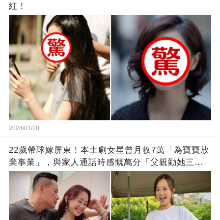
紅！
2024/01/20
22歲帶球嫁屏東！本土劇女星曾月收7萬「為寶寶放
棄事業」，與家人通話時感慨萬分「父親勸她三
思」：只有過一次眼淚