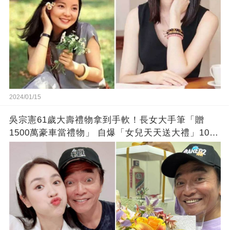
2024/01/15
吳宗憲61歲大壽禮物拿到手軟！長女大手筆「贈
1500萬豪車當禮物」 自爆「女兒天天送大禮」10年
徒弟也不甘示弱!