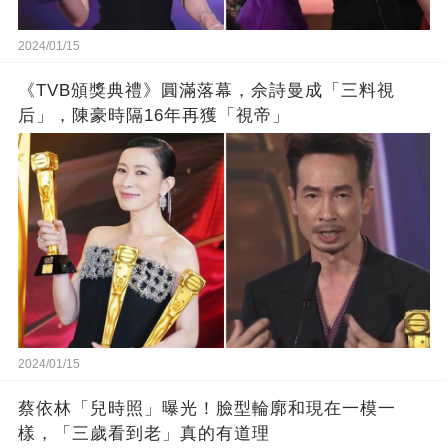
2024/01/15
《TVB頒獎典禮》圓滿落幕，佘詩曼成「三料視
后」，陳豪時隔16年再獲「視帝」
2024/01/15
蔡依林「兒時照」曝光！臉型輪廓和現在一模一
樣，「三歲看到老」真的有道理