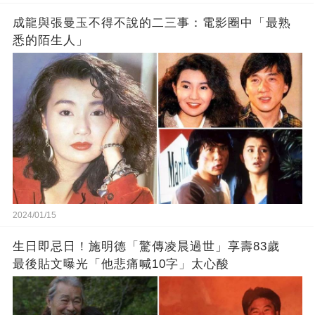
成龍與張曼玉不得不說的二三事：電影圈中「最熟
悉的陌生人」
2024/01/15
生日即忌日！施明德「驚傳凌晨過世」享壽83歲
最後貼文曝光「他悲痛喊10字」太心酸