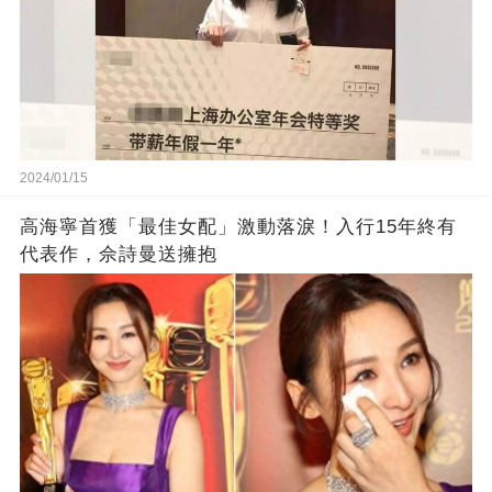
2024/01/15
高海寧首獲「最佳女配」激動落淚！入行15年終有
代表作，佘詩曼送擁抱