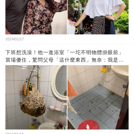
2024/01/17
下班想洗澡！他一進浴室「一坨不明物體掛眼前」
當場傻住，驚問父母「這什麼東西」無奈：我是親
生的嗎？