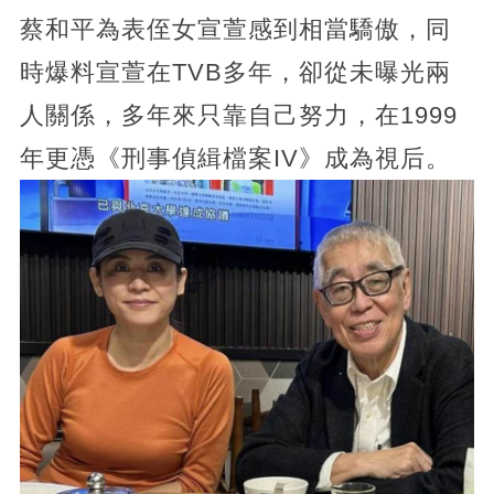
蔡和平為表侄女宣萱感到相當驕傲，同
時爆料宣萱在TVB多年，卻從未曝光兩
人關係，多年來只靠自己努力，在1999
年更憑《刑事偵緝檔案IV》成為視后。