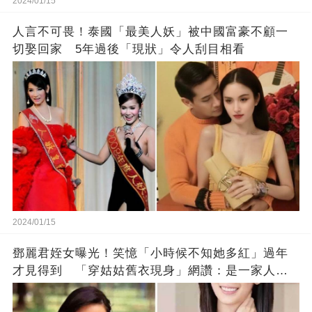
2024/01/15
人言不可畏！泰國「最美人妖」被中國富豪不顧一
切娶回家 5年過後「現狀」令人刮目相看
2024/01/15
鄧麗君姪女曝光！笑憶「小時候不知她多紅」過年
才見得到 「穿姑姑舊衣現身」網讚：是一家人沒
錯!