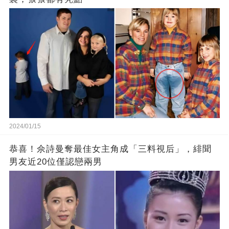
2024/01/15
恭喜！佘詩曼奪最佳女主角成「三料視后」，緋聞
男友近20位僅認戀兩男