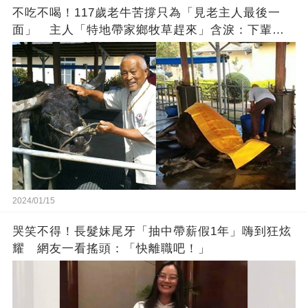
不吃不喝！117歲老牛苦撐只為「見老主人最後一
面」 主人「特地帶家鄉牧草趕來」含淚：下輩子
找個好人家
2024/01/15
哭笑不得！長髮妹尾牙「抽中帶薪假1年」嗨到狂炫
耀 網友一看搖頭：「快離職吧！」