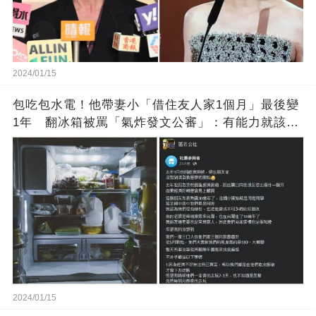
2024/01/15
包吃包水電！他帶妻小「借住友人家1個月」最後變
1年 翻冰箱被罵「氣炸發文公審」：有能力就該大
方
2024/01/15