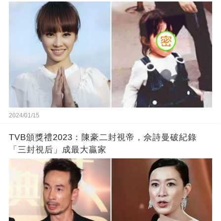
2024/01/15
TVB頒獎禮2023：陳豪二封視帝，佘詩曼破紀錄
「三封視后」成最大贏家