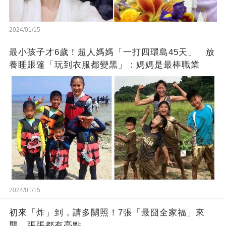
2024/01/15
最小孩子才6歲！超人媽媽「一打四環島45天」 放
養睡賬篷「玩到衣服都變黑」：媽媽是最棒職業
2024/01/15
初來「炸」到，請多關照！7張「最囧全家福」來
襲，張張都有亮點