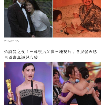
2024/01/15
佘詩曼之夜！三奪視后又贏三地視后，含淚發表感
言道盡真誠與心酸