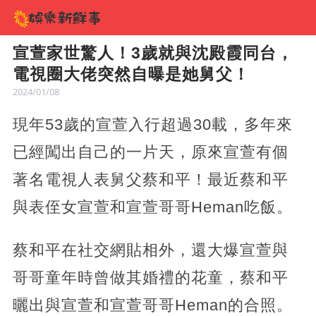
宣萱家世驚人！3歲就與沈殿霞同台，
電視圈大佬突然自曝是她舅父！
2024/01/08
現年53歲的宣萱入行超過30載，多年來
已經闖出自己的一片天，原來宣萱有個
著名電視人表舅父蔡和平！最近蔡和平
與表侄女宣萱和宣萱哥哥Heman吃飯。
蔡和平在社交網貼相外，還大爆宣萱與
哥哥童年時曾做其婚禮的花童，蔡和平
曬出與宣萱和宣萱哥哥Heman的合照。