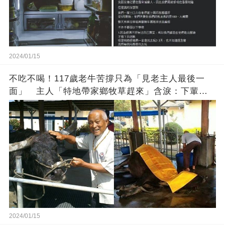
2024/01/15
不吃不喝！117歲老牛苦撐只為「見老主人最後一
面」 主人「特地帶家鄉牧草趕來」含淚：下輩子
找個好人家
2024/01/15