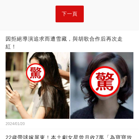
下一頁
因拒絕導演追求而遭雪藏，與胡歌合作后再次走
紅！
2024/01/20
22歲帶球嫁屏東！本土劇女星曾月收7萬「為寶寶放