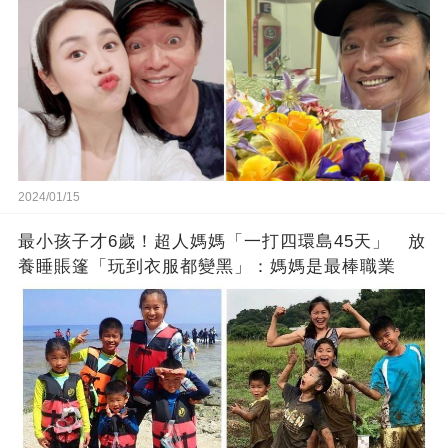
2024/01/15
最小孩子才6歲！超人媽媽「一打四環島45天」 放
養睡賬篷「玩到衣服都變黑」：媽媽是最棒職業