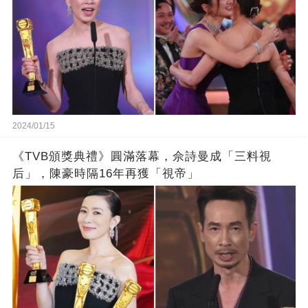
2024/01/15
《TVB頒獎典禮》圓滿落幕，佘詩曼成「三料視
后」，陳豪時隔16年再獲「視帝」