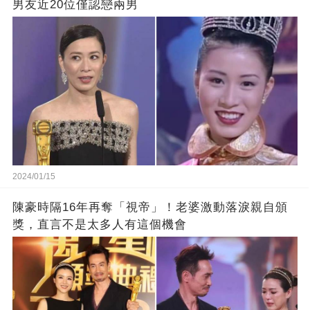
男友近20位僅認戀兩男
2024/01/15
陳豪時隔16年再奪「視帝」！老婆激動落淚親自頒
獎，直言不是太多人有這個機會