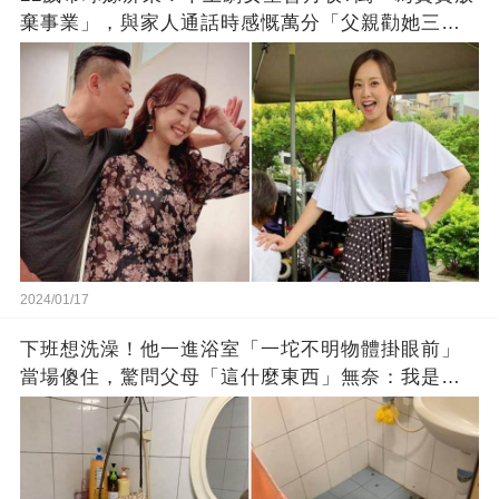
棄事業」，與家人通話時感慨萬分「父親勸她三
思」：只有過一次眼淚
2024/01/17
下班想洗澡！他一進浴室「一坨不明物體掛眼前」
當場傻住，驚問父母「這什麼東西」無奈：我是親
生的嗎？