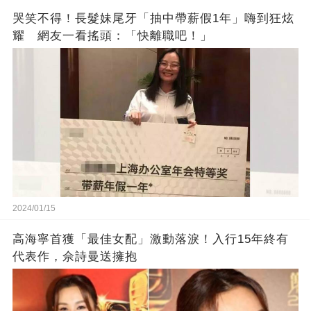
哭笑不得！長髮妹尾牙「抽中帶薪假1年」嗨到狂炫
耀 網友一看搖頭：「快離職吧！」
2024/01/15
高海寧首獲「最佳女配」激動落淚！入行15年終有
代表作，佘詩曼送擁抱