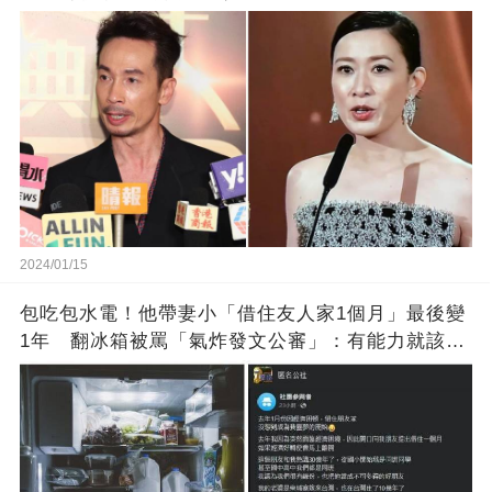
2024/01/15
包吃包水電！他帶妻小「借住友人家1個月」最後變
1年 翻冰箱被罵「氣炸發文公審」：有能力就該大
方