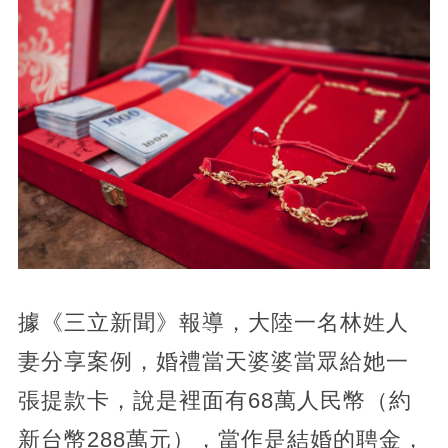
據《三立新聞》報導，大陸一名林姓人
妻分享案例，婚禮當天婆婆當眾給她一
張提款卡，說是裡面有68萬人民幣（約
新台幣288萬元），當作是結婚的聘金，