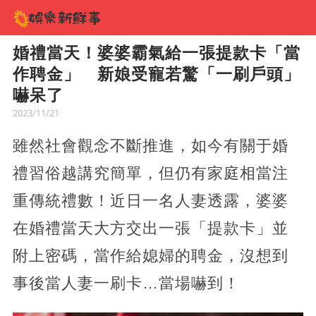
婚禮當天！婆婆霸氣給一張提款卡「當
作聘金」 新娘受寵若驚「一刷戶頭」
嚇呆了
2023/11/21
雖然社會觀念不斷推進，如今有關于婚
禮習俗越講究簡單，但仍有家庭相當注
重傳統禮數！近日一名人妻透露，婆婆
在婚禮當天大方交出一張「提款卡」並
附上密碼，當作給媳婦的聘金，沒想到
事後當人妻一刷卡…當場嚇到！