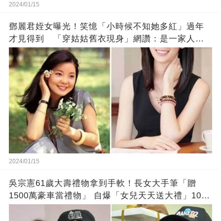
2024/01/15
鄧麗君姪女曝光！笑憶「小時候不知她多紅」過年
才見得到 「穿姑姑舊衣現身」網讚：是一家人沒
錯!
2024/01/15
吳宗憲61歲大壽禮物拿到手軟！長女大手筆「贈
1500萬豪車當禮物」 自爆「女兒天天送大禮」10年
徒弟也不甘示弱!