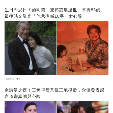
生日即忌日！施明德「驚傳凌晨過世」享壽83歲
最後貼文曝光「他悲痛喊10字」太心酸
2024/01/15
佘詩曼之夜！三奪視后又贏三地視后，含淚發表感
言道盡真誠與心酸