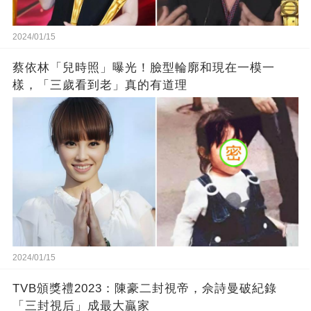
2024/01/15
蔡依林「兒時照」曝光！臉型輪廓和現在一模一
樣，「三歲看到老」真的有道理
2024/01/15
TVB頒獎禮2023：陳豪二封視帝，佘詩曼破紀錄
「三封視后」成最大贏家