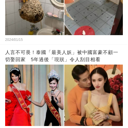
2024/01/15
人言不可畏！泰國「最美人妖」被中國富豪不顧一
切娶回家 5年過後「現狀」令人刮目相看