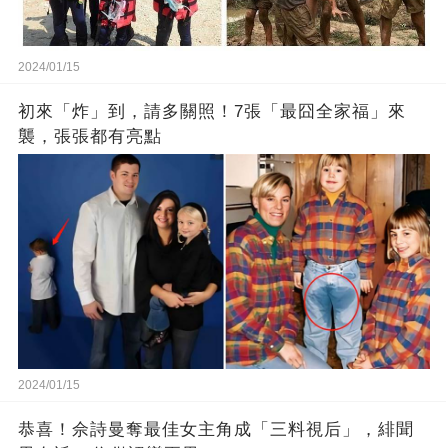
2024/01/15
初來「炸」到，請多關照！7張「最囧全家福」來
襲，張張都有亮點
2024/01/15
恭喜！佘詩曼奪最佳女主角成「三料視后」，緋聞