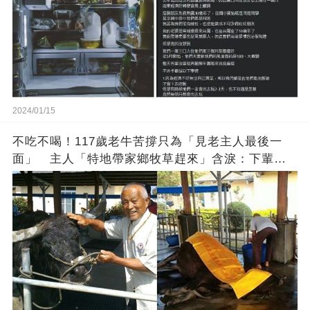
2024/01/15
不吃不喝！117歲老牛苦撐只為「見老主人最後一
面」 主人「特地帶家鄉牧草趕來」含淚：下輩子
找個好人家