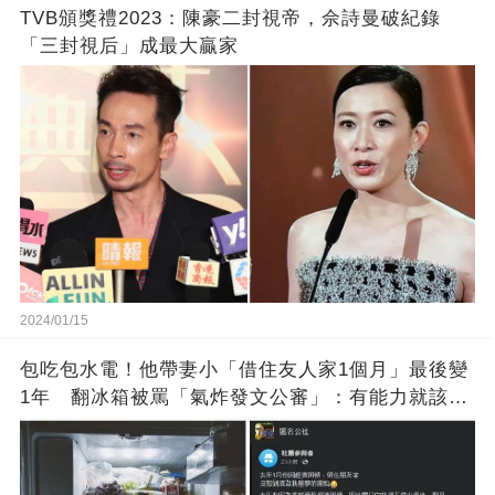
TVB頒獎禮2023：陳豪二封視帝，佘詩曼破紀錄
「三封視后」成最大贏家
2024/01/15
包吃包水電！他帶妻小「借住友人家1個月」最後變
1年 翻冰箱被罵「氣炸發文公審」：有能力就該大
方