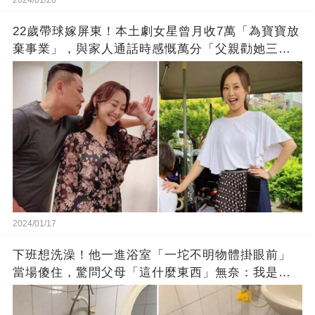
22歲帶球嫁屏東！本土劇女星曾月收7萬「為寶寶放
棄事業」，與家人通話時感慨萬分「父親勸她三
思」：只有過一次眼淚
2024/01/17
下班想洗澡！他一進浴室「一坨不明物體掛眼前」
當場傻住，驚問父母「這什麼東西」無奈：我是親
生的嗎？