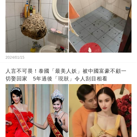
2024/01/15
人言不可畏！泰國「最美人妖」被中國富豪不顧一
切娶回家 5年過後「現狀」令人刮目相看