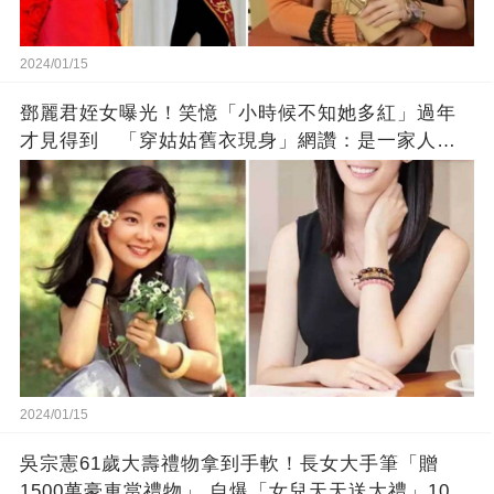
2024/01/15
鄧麗君姪女曝光！笑憶「小時候不知她多紅」過年
才見得到 「穿姑姑舊衣現身」網讚：是一家人沒
錯!
2024/01/15
吳宗憲61歲大壽禮物拿到手軟！長女大手筆「贈
1500萬豪車當禮物」 自爆「女兒天天送大禮」10年