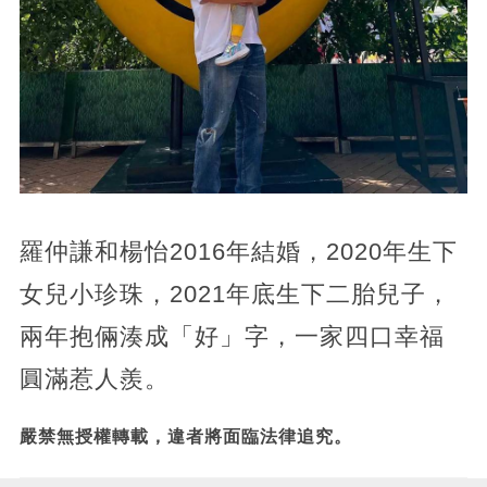
羅仲謙和楊怡2016年結婚，2020年生下
女兒小珍珠，2021年底生下二胎兒子，
兩年抱倆湊成「好」字，一家四口幸福
圓滿惹人羨。
嚴禁無授權轉載，違者將面臨法律追究。