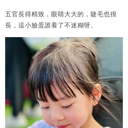
五官長得精致，眼睛大大的，睫毛也很
長，這小臉蛋誰看了不迷糊呀。