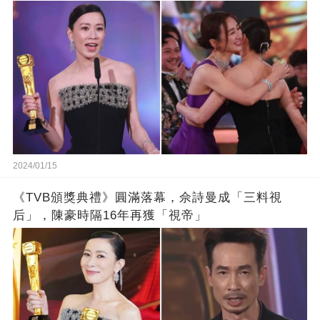
2024/01/15
《TVB頒獎典禮》圓滿落幕，佘詩曼成「三料視
后」，陳豪時隔16年再獲「視帝」