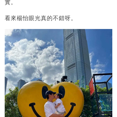
實。
看來楊怡眼光真的不錯呀。