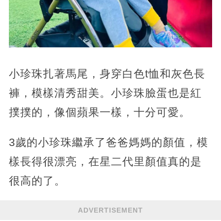
小珍珠扎著馬尾，身穿白色t恤和灰色長
褲，模樣清秀甜美。小珍珠臉蛋也是紅
撲撲的，像個蘋果一樣，十分可愛。
3歲的小珍珠繼承了爸爸媽媽的顏值，模
樣長得很漂亮，在星二代里顏值真的是
很高的了。
ADVERTISEMENT