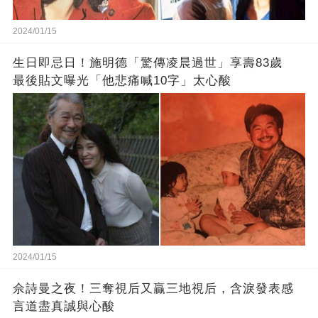
2024/01/15
生日即忌日！施明德「驚傳凌晨過世」享壽83歲
最後貼文曝光「他悲痛喊10字」太心酸
2024/01/15
佘詩曼之夜！三奪視后又贏三地視后，含淚發表感
言道盡真誠與心酸