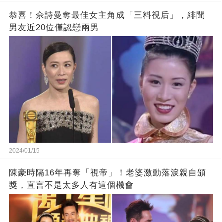
恭喜！佘詩曼奪最佳女主角成「三料視后」，緋聞
男友近20位僅認戀兩男
2024/01/15
陳豪時隔16年再奪「視帝」！老婆激動落淚親自頒
獎，直言不是太多人有這個機會