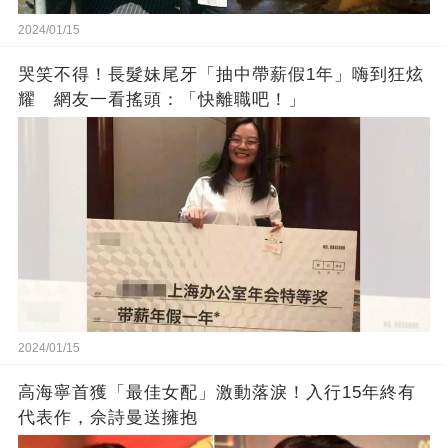
2024/01/15
哭笑不得！長髮妹尾牙「抽中帶薪假1年」嗨到狂炫
耀 網友一看搖頭：「快離職吧！」
2024/01/15
高海寧首獲「最佳女配」激動落淚！入行15年終有
代表作，佘詩曼送擁抱