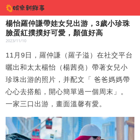
楊怡羅仲謙帶娃女兒出游，3歲小珍珠
臉蛋紅撲撲好可愛，顏值好高
2023/11/10
11月9日，羅仲謙（羅子溢）在社交平台
曬出和太太楊怡（楊茜堯）帶著女兒小
珍珠出游的照片，并配文「 爸爸媽媽帶
心心去搭船，開心簡單過一個周末」。
一家三口出游，畫面溫馨有愛。