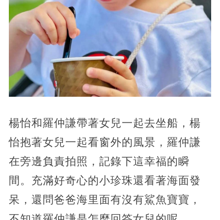
楊怡和羅仲謙帶著女兒一起去坐船，楊
怡抱著女兒一起看窗外的風景，羅仲謙
在旁邊負責拍照，記錄下這幸福的瞬
間。充滿好奇心的小珍珠還看著海面發
呆，還問爸爸海里面有沒有鯊魚寶寶，
不知道羅仲謙是怎麼回答女兒的呢。