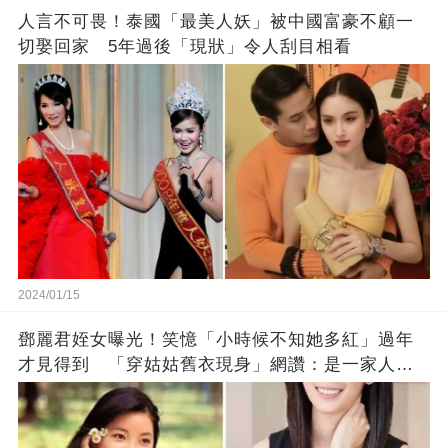
人言不可畏！泰國「最美人妖」被中國富豪不顧一
切娶回家 5年過後「現狀」令人刮目相看
2024/01/15
鄧麗君姪女曝光！笑憶「小時候不知她多紅」過年
才見得到 「穿姑姑舊衣現身」網讚：是一家人沒
錯!