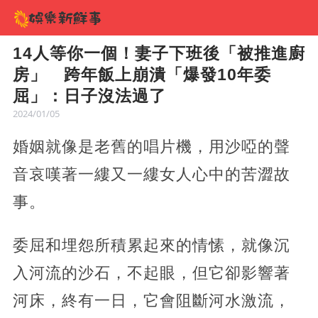
14人等你一個！妻子下班後「被推進廚
房」 跨年飯上崩潰「爆發10年委
屈」：日子沒法過了
2024/01/05
婚姻就像是老舊的唱片機，用沙啞的聲
音哀嘆著一縷又一縷女人心中的苦澀故
事。
委屈和埋怨所積累起來的情愫，就像沉
入河流的沙石，不起眼，但它卻影響著
河床，終有一日，它會阻斷河水激流，