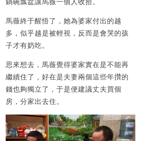
鍋碗瓢盆讓馬薇一個人收拾。
馬薇終于醒悟了，她為婆家付出的越
多，似乎越是被輕視，反而是會哭的孩
子才有奶吃。
思來想去，馬薇覺得婆家實在是不能再
繼續住了，好在是夫妻兩個這些年攢的
錢也夠獨立了，于是便建議丈夫買個
房，分家出去住。