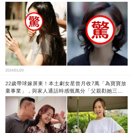
2024/01/20
22歲帶球嫁屏東！本土劇女星曾月收7萬「為寶寶放
棄事業」，與家人通話時感慨萬分「父親勸她三
思」：只有過一次眼淚