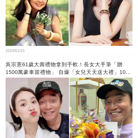
2024/01/15
吳宗憲61歲大壽禮物拿到手軟！長女大手筆「贈
1500萬豪車當禮物」 自爆「女兒天天送大禮」10年
徒弟也不甘示弱!