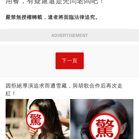
用餐，有疑慮還是先問老闆吧！
嚴禁無授權轉載，違者將面臨法律追究。
ADVERTISEMENT
下一頁
因拒絕導演追求而遭雪藏，與胡歌合作后再次走
紅！