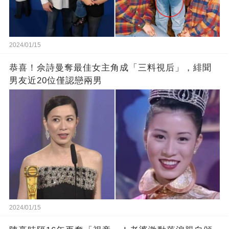
2024/01/15
恭喜！佘詩曼奪最佳女主角成「三料視后」，緋聞
男友近20位僅認戀兩男
2024/01/15