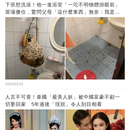
下班想洗澡！他一進浴室「一坨不明物體掛眼前」
當場傻住，驚問父母「這什麼東西」無奈：我是親
生的嗎？
2024/01/15
人言不可畏！泰國「最美人妖」被中國富豪不顧一
切娶回家 5年過後「現狀」令人刮目相看