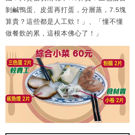
剝鹹鴨蛋、皮蛋再打蛋，分層蒸，7.5塊
算貴？這些都是人工欸！」、「懂不懂
做餐飲的累，這根本佛心了！」