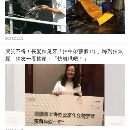
2024/01/15
哭笑不得！長髮妹尾牙「抽中帶薪假1年」嗨到狂炫
耀 網友一看搖頭：「快離職吧！」