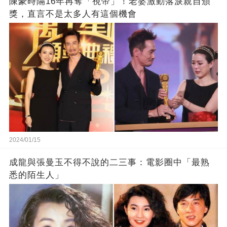
陳豪時隔16年再奪「視帝」！老婆激動落淚親自頒
獎，直言不是太多人有這個機會
2024/01/15
成龍與張曼玉不得不說的二三事：電影圈中「最熟
悉的陌生人」