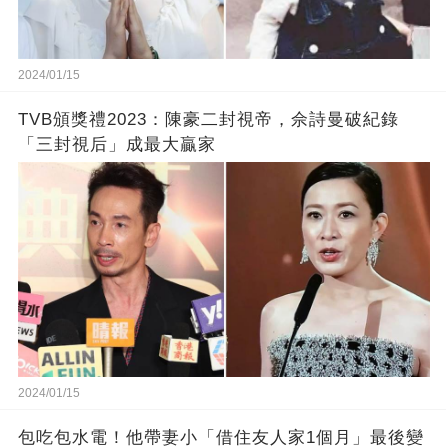
2024/01/15
TVB頒獎禮2023：陳豪二封視帝，佘詩曼破紀錄
「三封視后」成最大贏家
2024/01/15
包吃包水電！他帶妻小「借住友人家1個月」最後變