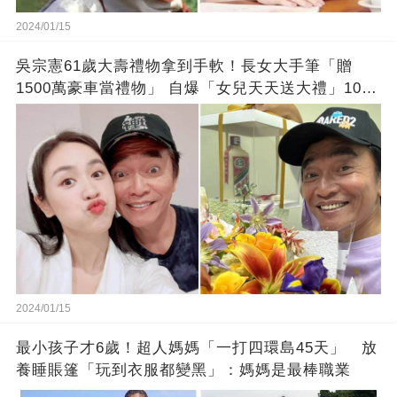
2024/01/15
吳宗憲61歲大壽禮物拿到手軟！長女大手筆「贈
1500萬豪車當禮物」 自爆「女兒天天送大禮」10年
徒弟也不甘示弱!
2024/01/15
最小孩子才6歲！超人媽媽「一打四環島45天」 放
養睡賬篷「玩到衣服都變黑」：媽媽是最棒職業