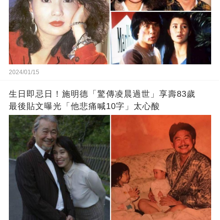
2024/01/15
生日即忌日！施明德「驚傳凌晨過世」享壽83歲
最後貼文曝光「他悲痛喊10字」太心酸