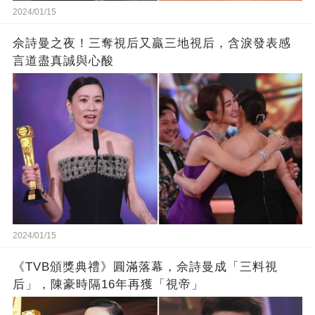
2024/01/15
佘詩曼之夜！三奪視后又贏三地視后，含淚發表感
言道盡真誠與心酸
2024/01/15
《TVB頒獎典禮》圓滿落幕，佘詩曼成「三料視
后」，陳豪時隔16年再獲「視帝」