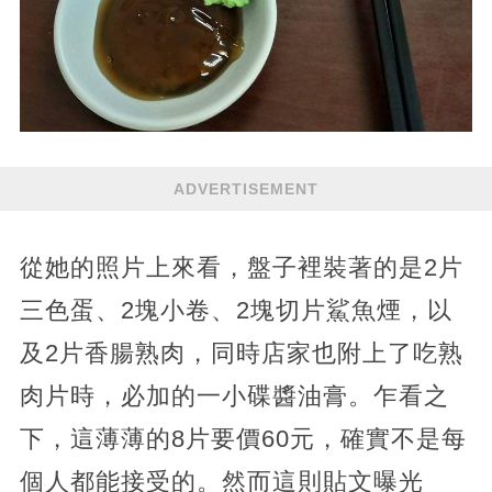
ADVERTISEMENT
從她的照片上來看，盤子裡裝著的是2片
三色蛋、2塊小卷、2塊切片鯊魚煙，以
及2片香腸熟肉，同時店家也附上了吃熟
肉片時，必加的一小碟醬油膏。乍看之
下，這薄薄的8片要價60元，確實不是每
個人都能接受的。然而這則貼文曝光