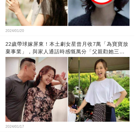
2024/01/20
22歲帶球嫁屏東！本土劇女星曾月收7萬「為寶寶放
棄事業」，與家人通話時感慨萬分「父親勸她三
思」：只有過一次眼淚
2024/01/17