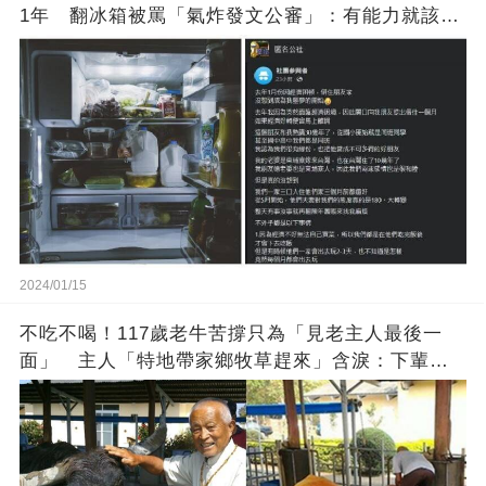
1年 翻冰箱被罵「氣炸發文公審」：有能力就該大
方
2024/01/15
不吃不喝！117歲老牛苦撐只為「見老主人最後一
面」 主人「特地帶家鄉牧草趕來」含淚：下輩子
找個好人家