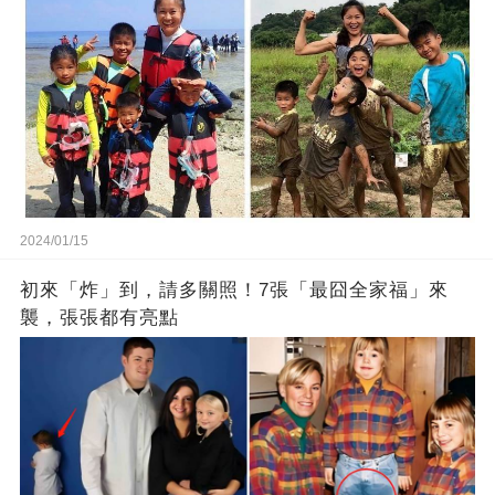
2024/01/15
初來「炸」到，請多關照！7張「最囧全家福」來
襲，張張都有亮點