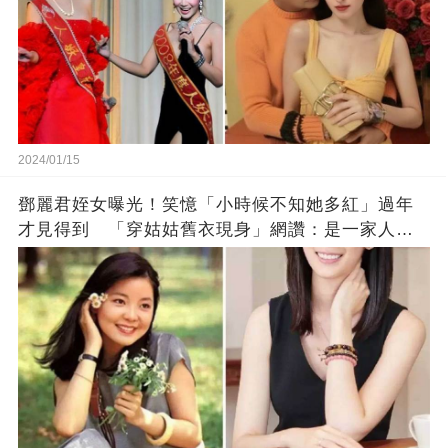
2024/01/15
鄧麗君姪女曝光！笑憶「小時候不知她多紅」過年
才見得到 「穿姑姑舊衣現身」網讚：是一家人沒
錯!