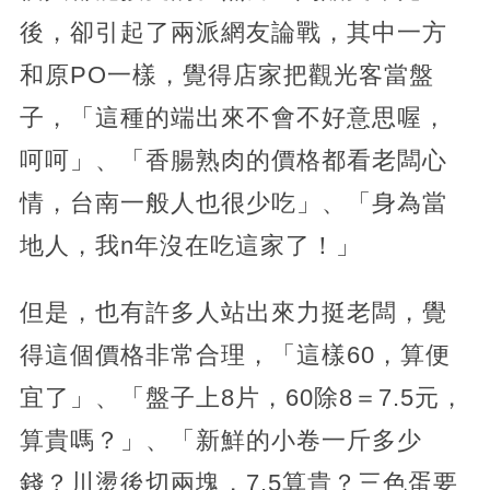
後，卻引起了兩派網友論戰，其中一方
和原PO一樣，覺得店家把觀光客當盤
子，「這種的端出來不會不好意思喔，
呵呵」、「香腸熟肉的價格都看老闆心
情，台南一般人也很少吃」、「身為當
地人，我n年沒在吃這家了！」
但是，也有許多人站出來力挺老闆，覺
得這個價格非常合理，「這樣60，算便
宜了」、「盤子上8片，60除8＝7.5元，
算貴嗎？」、「新鮮的小卷一斤多少
錢？川燙後切兩塊，7.5算貴？三色蛋要