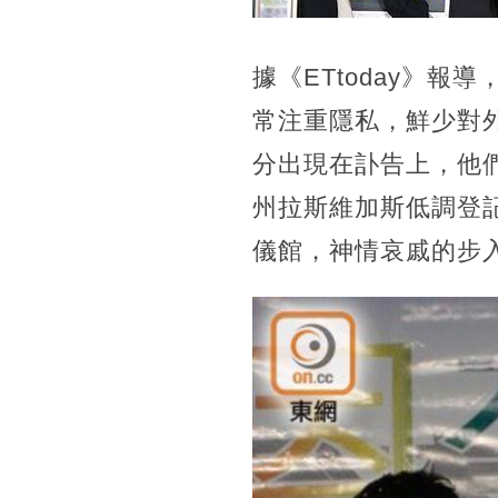
據《ETtoday》
常注重隱私，鮮少對外
分出現在訃告上，他們
州拉斯維加斯低調登
儀館，神情哀戚的步