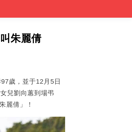
不叫朱麗倩
7歲，並于12月5日
歲女兒劉向蕙到場弔
朱麗倩」！