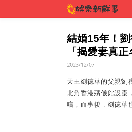
結婚15年！
「揭愛妻真正
2023/12/07
天王劉德華的父親劉禮
北角香港殯儀館設靈
唁，而事後，劉德華