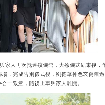
華與家人再次抵達殯儀館，大殮儀式結束後，
葬場，完成告別儀式後，劉德華神色哀傷踏過
手合十致意，隨後上車與家人離開。