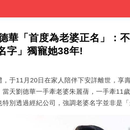
劉德華「首度為老婆正名」：
名字」獨寵她38年!
，于11月20日在家人陪伴下安詳離世，享壽9
，當天劉德華一手牽老婆朱麗蒨，一手牽11
也特別透過經紀公司，強調老婆名字並非是「