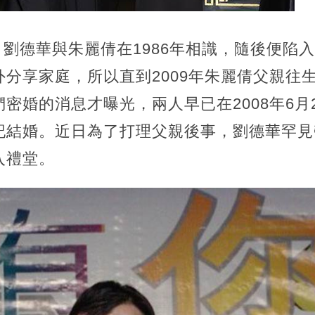
報導，劉德華與朱麗倩在1986年相識，隨後便
分享家庭，所以直到2009年朱麗倩父親往
密婚的消息才曝光，兩人早已在2008年6月
記結婚。近日為了打理父親後事，劉德華罕見
入禮堂。