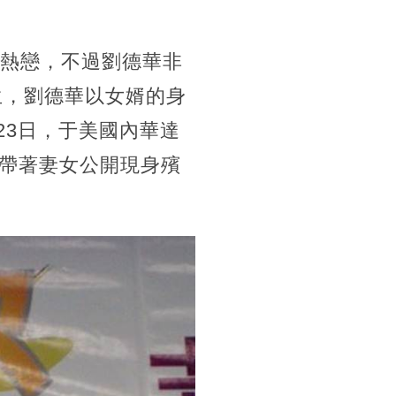
陷入熱戀，不過劉德華非
生，劉德華以女婿的身
23日，于美國內華達
帶著妻女公開現身殯