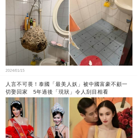
生的嗎？
2024/01/15
人言不可畏！泰國「最美人妖」被中國富豪不顧一
切娶回家 5年過後「現狀」令人刮目相看