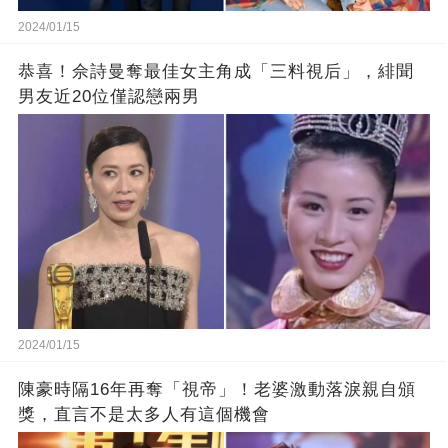
2024/01/15
恭喜！佘詩曼奪最佳女主角成「三料視后」，緋聞
男友近20位僅認戀兩男
2024/01/15
陳豪時隔16年再奪「視帝」！老婆激動落淚親自頒
獎，直言不是太多人有這個機會