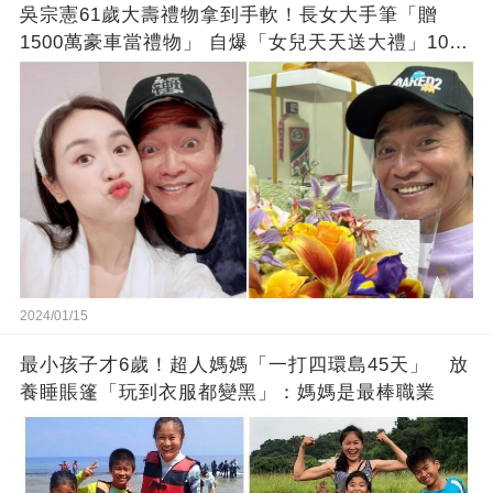
吳宗憲61歲大壽禮物拿到手軟！長女大手筆「贈
1500萬豪車當禮物」 自爆「女兒天天送大禮」10年
徒弟也不甘示弱!
2024/01/15
最小孩子才6歲！超人媽媽「一打四環島45天」 放
養睡賬篷「玩到衣服都變黑」：媽媽是最棒職業