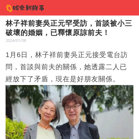
林子祥前妻吳正元罕受訪，首談被小三
破壞的婚姻，已釋懷原諒前夫！
2024/01/08
1月6日，林子祥前妻吳正元接受電台訪
問，首談與前夫的關係，她透露二人已
經放下了矛盾，現在是好朋友關係。