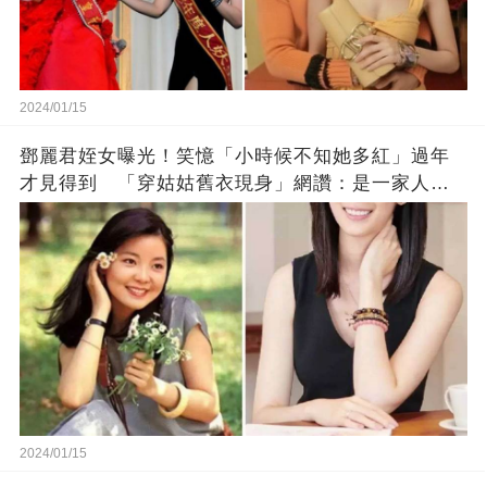
2024/01/15
鄧麗君姪女曝光！笑憶「小時候不知她多紅」過年
才見得到 「穿姑姑舊衣現身」網讚：是一家人沒
錯!
2024/01/15