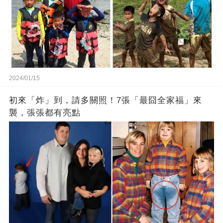
2024/01/15
初來「炸」到，請多關照！7張「最囧全家福」來
襲，張張都有亮點