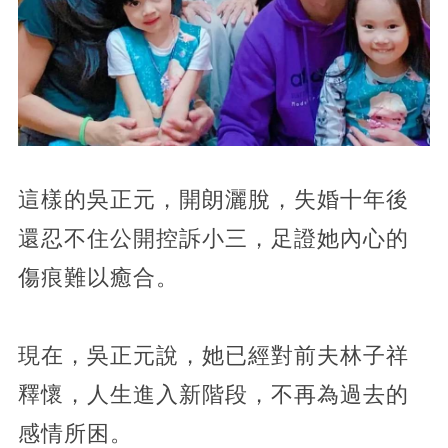
這樣的吳正元，開朗灑脫，失婚十年後
還忍不住公開控訴小三，足證她內心的
傷痕難以癒合。
現在，吳正元說，她已經對前夫林子祥
釋懷，人生進入新階段，不再為過去的
感情所困。