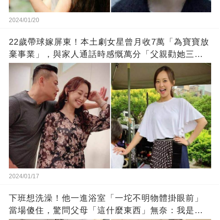
2024/01/20
22歲帶球嫁屏東！本土劇女星曾月收7萬「為寶寶放
棄事業」，與家人通話時感慨萬分「父親勸她三
思」：只有過一次眼淚
2024/01/17
下班想洗澡！他一進浴室「一坨不明物體掛眼前」
當場傻住，驚問父母「這什麼東西」無奈：我是親