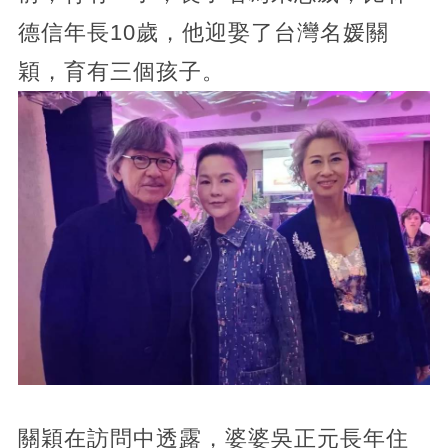
德信年長10歲，他迎娶了台灣名媛關
穎，育有三個孩子。
關穎在訪問中透露，婆婆吳正元長年住