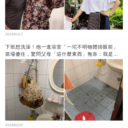
2024/01/17
下班想洗澡！他一進浴室「一坨不明物體掛眼前」
當場傻住，驚問父母「這什麼東西」無奈：我是親
生的嗎？
2024/01/15