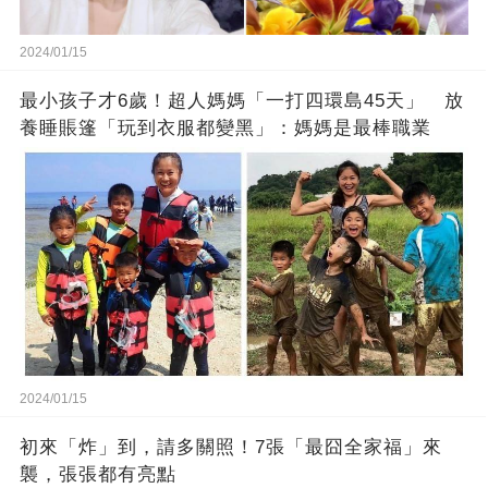
2024/01/15
最小孩子才6歲！超人媽媽「一打四環島45天」 放
養睡賬篷「玩到衣服都變黑」：媽媽是最棒職業
2024/01/15
初來「炸」到，請多關照！7張「最囧全家福」來
襲，張張都有亮點