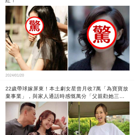
紅！
2024/01/20
22歲帶球嫁屏東！本土劇女星曾月收7萬「為寶寶放
棄事業」，與家人通話時感慨萬分「父親勸她三
思」：只有過一次眼淚