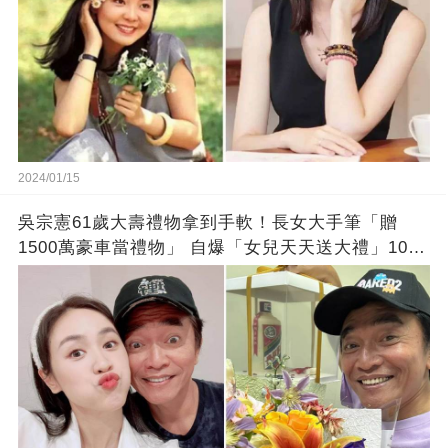
2024/01/15
吳宗憲61歲大壽禮物拿到手軟！長女大手筆「贈
1500萬豪車當禮物」 自爆「女兒天天送大禮」10年
徒弟也不甘示弱!