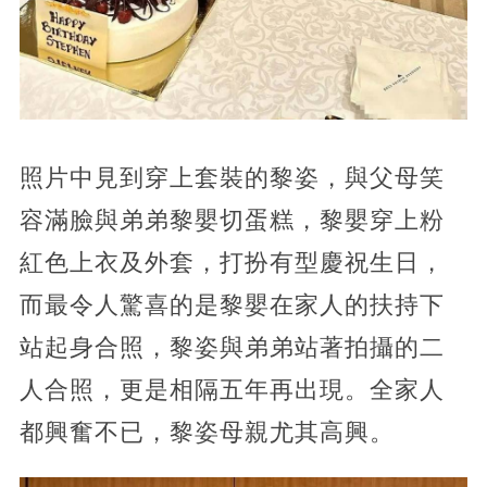
照片中見到穿上套裝的黎姿，與父母笑
容滿臉與弟弟黎嬰切蛋糕，黎嬰穿上粉
紅色上衣及外套，打扮有型慶祝生日，
而最令人驚喜的是黎嬰在家人的扶持下
站起身合照，黎姿與弟弟站著拍攝的二
人合照，更是相隔五年再出現。全家人
都興奮不已，黎姿母親尤其高興。