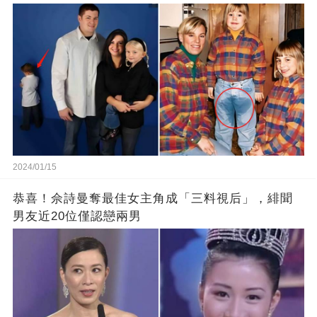
2024/01/15
恭喜！佘詩曼奪最佳女主角成「三料視后」，緋聞
男友近20位僅認戀兩男