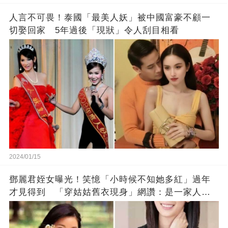
人言不可畏！泰國「最美人妖」被中國富豪不顧一
切娶回家 5年過後「現狀」令人刮目相看
2024/01/15
鄧麗君姪女曝光！笑憶「小時候不知她多紅」過年
才見得到 「穿姑姑舊衣現身」網讚：是一家人沒
錯!