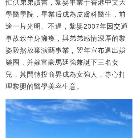
忙供弟弟讀書，黎嬰畢業于香港中文大
學醫學院，畢業后成為皮膚科醫生，前
途一片光明。不過，黎嬰2007年因交通
事故致半身癱瘓，與弟弟感情深厚的黎
姿毅然放棄演藝事業，翌年宣布退出娛
樂圈，并嫁富豪馬廷強兼誕下三名女
兒，其間轉投商界成為女強人，專心打
理黎嬰的醫學美容生意。