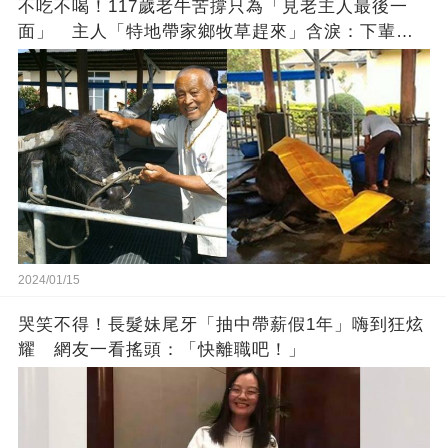
不吃不喝！117歲老牛苦撐只為「見老主人最後一
面」 主人「特地帶家鄉牧草趕來」含淚：下輩子
找個好人家
2024/01/15
哭笑不得！長髮妹尾牙「抽中帶薪假1年」嗨到狂炫
耀 網友一看搖頭：「快離職吧！」