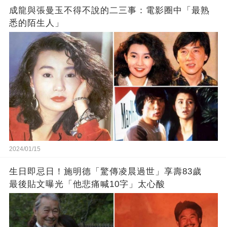
成龍與張曼玉不得不說的二三事：電影圈中「最熟
悉的陌生人」
2024/01/15
生日即忌日！施明德「驚傳凌晨過世」享壽83歲
最後貼文曝光「他悲痛喊10字」太心酸