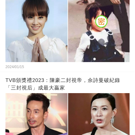
2024/01/15
TVB頒獎禮2023：陳豪二封視帝，佘詩曼破紀錄
「三封視后」成最大贏家