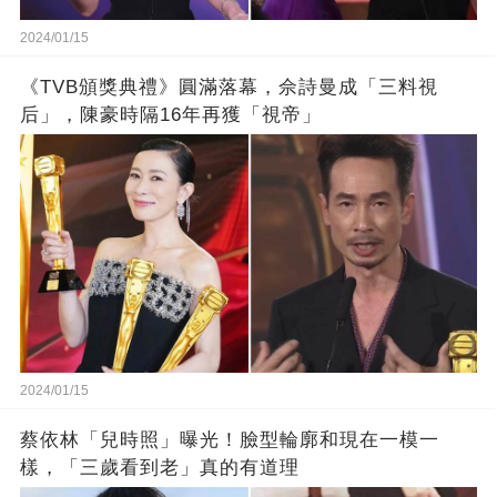
2024/01/15
《TVB頒獎典禮》圓滿落幕，佘詩曼成「三料視
后」，陳豪時隔16年再獲「視帝」
2024/01/15
蔡依林「兒時照」曝光！臉型輪廓和現在一模一
樣，「三歲看到老」真的有道理