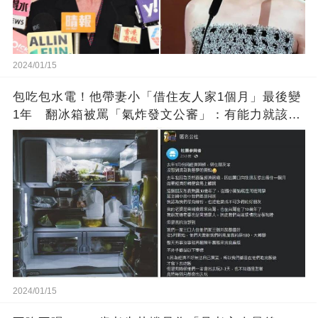
2024/01/15
包吃包水電！他帶妻小「借住友人家1個月」最後變
1年 翻冰箱被罵「氣炸發文公審」：有能力就該大
方
2024/01/15