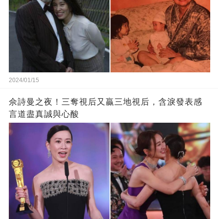
2024/01/15
佘詩曼之夜！三奪視后又贏三地視后，含淚發表感
言道盡真誠與心酸