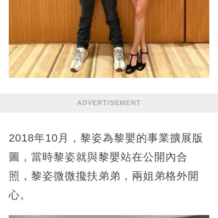
ADVERTISEMENT
2018年10月，黎姿為黎嬰的事業擴展版
圖，當時黎姿就與黎嬰站在公開內合
照，黎姿微微攙扶弟弟，兩姐弟格外開
心。