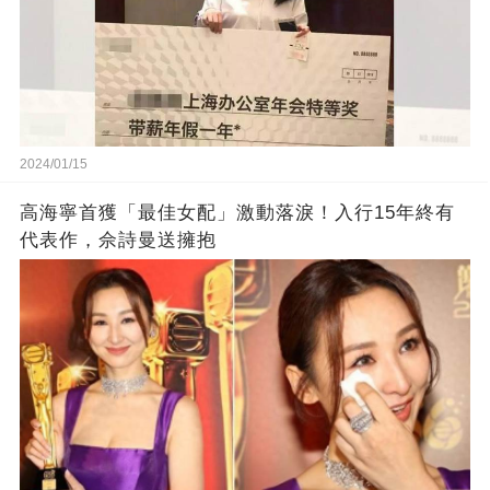
2024/01/15
高海寧首獲「最佳女配」激動落淚！入行15年終有
代表作，佘詩曼送擁抱