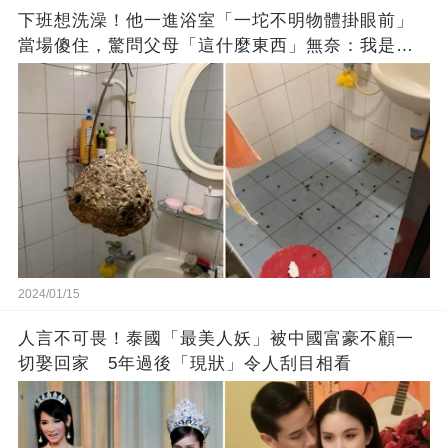
下班想洗澡！他一進浴室「一坨不明物體掛眼前」
當場傻住，驚問父母「這什麼東西」無奈：我是親
生的嗎？
2024/01/15
人言不可畏！泰國「最美人妖」被中國富豪不顧一
切娶回家 5年過後「現狀」令人刮目相看