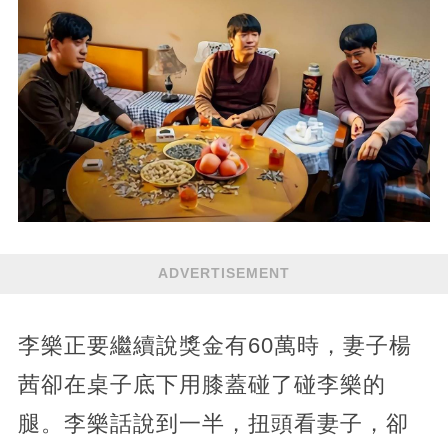
ADVERTISEMENT
李樂正要繼續說獎金有60萬時，妻子楊
茜卻在桌子底下用膝蓋碰了碰李樂的
腿。李樂話說到一半，扭頭看妻子，卻