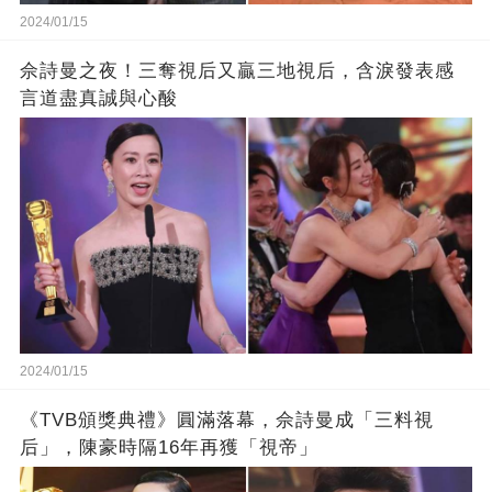
2024/01/15
佘詩曼之夜！三奪視后又贏三地視后，含淚發表感
言道盡真誠與心酸
2024/01/15
《TVB頒獎典禮》圓滿落幕，佘詩曼成「三料視
后」，陳豪時隔16年再獲「視帝」