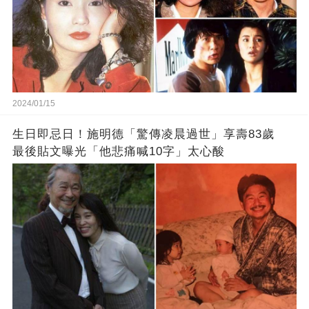
2024/01/15
生日即忌日！施明德「驚傳凌晨過世」享壽83歲
最後貼文曝光「他悲痛喊10字」太心酸