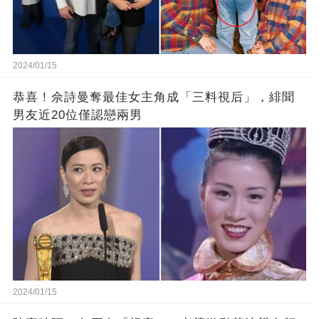
2024/01/15
恭喜！佘詩曼奪最佳女主角成「三料視后」，緋聞
男友近20位僅認戀兩男
2024/01/15