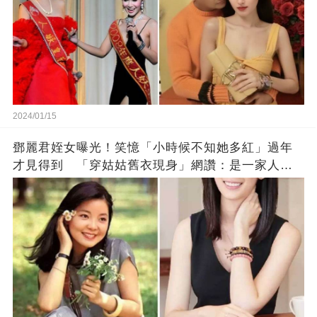
2024/01/15
鄧麗君姪女曝光！笑憶「小時候不知她多紅」過年
才見得到 「穿姑姑舊衣現身」網讚：是一家人沒
錯!