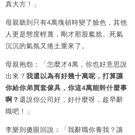
真大方！」
母親聽到只有4萬塊頓時變了臉色，其他
人更是態度輕蔑，剛才那股尷尬、死氣
沉沉的氣氛又捲土重來了。
母親抱怨：「怎麼才4萬，你也好意思說
出來？
我還以為有好幾十萬呢，打算讓
你給你弟買套傢具，你這4萬能幹什麼事
啊？
還說你公司好，好什麼呀，趁早辭
職吧！」
李樂則傻眼回說：「我辭職你養我？讓