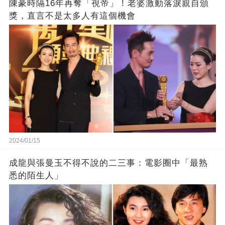
陳豪時隔16年再奪「視帝」！老婆激動落淚親自頒
獎，直言不是太多人有這個機會
2024/01/15
成龍與張曼玉不得不說的二三事：電影圈中「最熟
悉的陌生人」