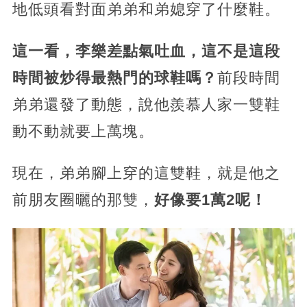
地低頭看對面弟弟和弟媳穿了什麼鞋。
這一看，李樂差點氣吐血，這不是這段
時間被炒得最熱門的球鞋嗎？
前段時間
弟弟還發了動態，說他羨慕人家一雙鞋
動不動就要上萬塊。
現在，弟弟腳上穿的這雙鞋，就是他之
前朋友圈曬的那雙，
好像要1萬2呢！