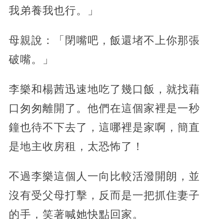
我弟養我也行。」
母親說：「閉嘴吧，飯還堵不上你那張
破嘴。」
李樂和楊茜迅速地吃了幾口飯，就找藉
口匆匆離開了。他們在這個家裡是一秒
鐘也待不下去了，這哪裡是家啊，簡直
是地主收房租，太恐怖了！
不過李樂這個人一向比較活潑開朗，並
沒有受父母打擊，反而是一把抓住妻子
的手，笑著喊她快點回家。