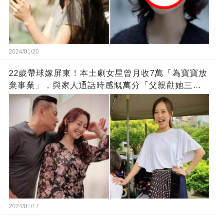
2024/01/20
22歲帶球嫁屏東！本土劇女星曾月收7萬「為寶寶放
棄事業」，與家人通話時感慨萬分「父親勸她三
思」：只有過一次眼淚
2024/01/17