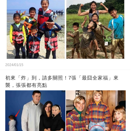
2024/01/15
初來「炸」到，請多關照！7張「最囧全家福」來
襲，張張都有亮點