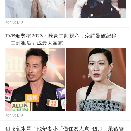
2024/01/15
TVB頒獎禮2023：陳豪二封視帝，佘詩曼破紀錄
「三封視后」成最大贏家
2024/01/15
包吃包水電！他帶妻小「借住友人家1個月」最後變