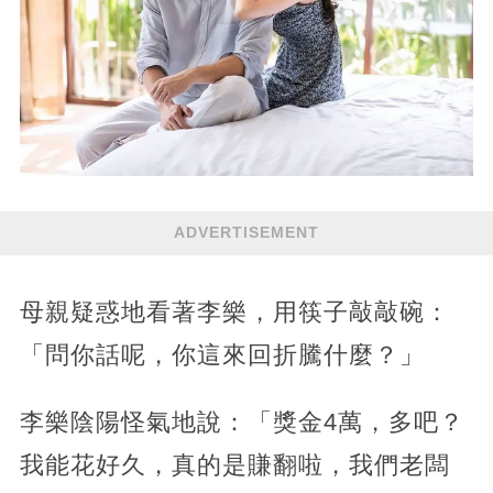
ADVERTISEMENT
母親疑惑地看著李樂，用筷子敲敲碗：
「問你話呢，你這來回折騰什麼？」
李樂陰陽怪氣地說：「獎金4萬，多吧？
我能花好久，真的是賺翻啦，我們老闆