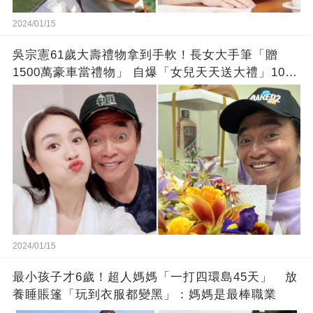
2024/01/15
吳宗憲61歲大壽禮物拿到手軟！長女大手筆「贈
1500萬豪車當禮物」 自爆「女兒天天送大禮」10年
徒弟也不甘示弱!
2024/01/15
最小孩子才6歲！超人媽媽「一打四環島45天」 放
養睡賬篷「玩到衣服都變黑」：媽媽是最棒職業