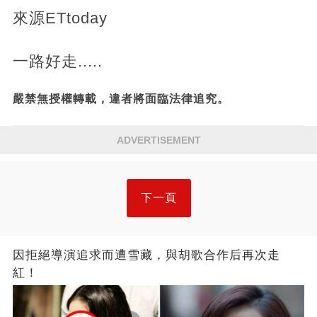
來源ETtoday
一路好走.....
嚴禁無授權轉載，違者將面臨法律追究。
ADVERTISEMENT
下一頁
因拒絕導演追求而遭雪藏，與胡歌合作后再次走
紅！