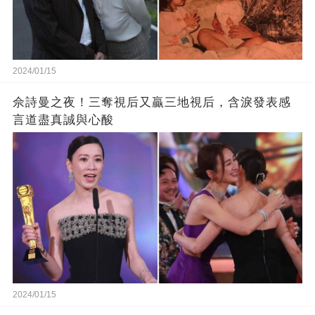
2024/01/15
佘詩曼之夜！三奪視后又贏三地視后，含淚發表感
言道盡真誠與心酸
2024/01/15