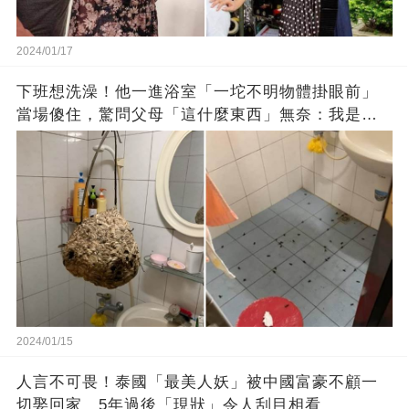
2024/01/17
下班想洗澡！他一進浴室「一坨不明物體掛眼前」
當場傻住，驚問父母「這什麼東西」無奈：我是親
生的嗎？
2024/01/15
人言不可畏！泰國「最美人妖」被中國富豪不顧一
切娶回家 5年過後「現狀」令人刮目相看