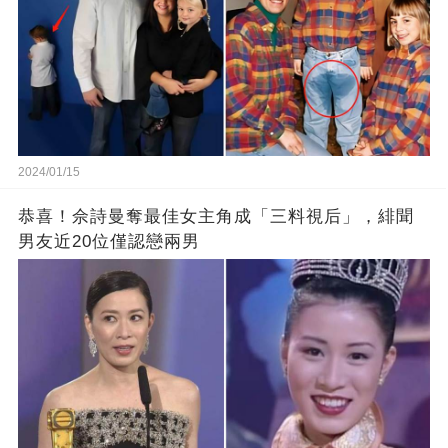
2024/01/15
恭喜！佘詩曼奪最佳女主角成「三料視后」，緋聞
男友近20位僅認戀兩男