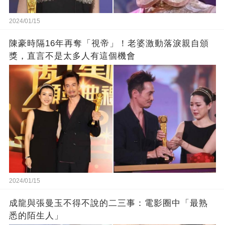
2024/01/15
陳豪時隔16年再奪「視帝」！老婆激動落淚親自頒
獎，直言不是太多人有這個機會
2024/01/15
成龍與張曼玉不得不說的二三事：電影圈中「最熟
悉的陌生人」