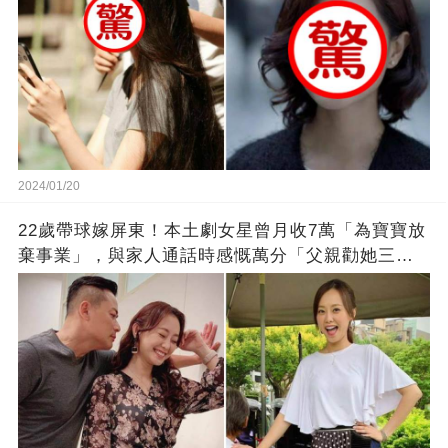
2024/01/20
22歲帶球嫁屏東！本土劇女星曾月收7萬「為寶寶放
棄事業」，與家人通話時感慨萬分「父親勸她三
思」：只有過一次眼淚