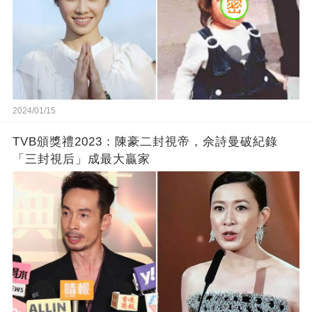
2024/01/15
TVB頒獎禮2023：陳豪二封視帝，佘詩曼破紀錄
「三封視后」成最大贏家