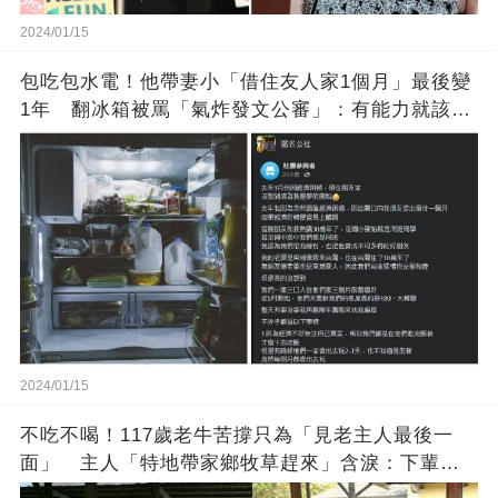
2024/01/15
包吃包水電！他帶妻小「借住友人家1個月」最後變
1年 翻冰箱被罵「氣炸發文公審」：有能力就該大
方
2024/01/15
不吃不喝！117歲老牛苦撐只為「見老主人最後一
面」 主人「特地帶家鄉牧草趕來」含淚：下輩子
找個好人家