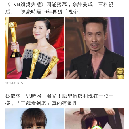
《TVB頒獎典禮》圓滿落幕，佘詩曼成「三料視
后」，陳豪時隔16年再獲「視帝」
2024/01/15
蔡依林「兒時照」曝光！臉型輪廓和現在一模一
樣，「三歲看到老」真的有道理