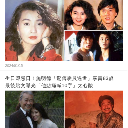
2024/01/15
生日即忌日！施明德「驚傳凌晨過世」享壽83歲
最後貼文曝光「他悲痛喊10字」太心酸