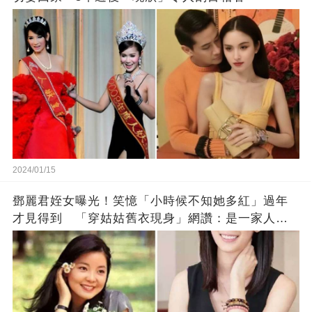
2024/01/15
鄧麗君姪女曝光！笑憶「小時候不知她多紅」過年
才見得到 「穿姑姑舊衣現身」網讚：是一家人沒
錯!