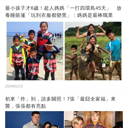
最小孩子才6歲！超人媽媽「一打四環島45天」 放
養睡賬篷「玩到衣服都變黑」：媽媽是最棒職業
2024/01/15
初來「炸」到，請多關照！7張「最囧全家福」來
襲，張張都有亮點