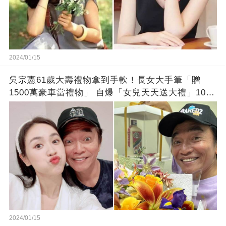
2024/01/15
吳宗憲61歲大壽禮物拿到手軟！長女大手筆「贈
1500萬豪車當禮物」 自爆「女兒天天送大禮」10年
徒弟也不甘示弱!
2024/01/15