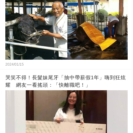
2024/01/15
哭笑不得！長髮妹尾牙「抽中帶薪假1年」嗨到狂炫
耀 網友一看搖頭：「快離職吧！」