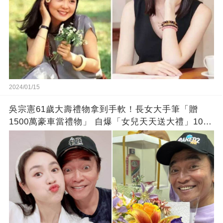
2024/01/15
吳宗憲61歲大壽禮物拿到手軟！長女大手筆「贈
1500萬豪車當禮物」 自爆「女兒天天送大禮」10年
徒弟也不甘示弱!