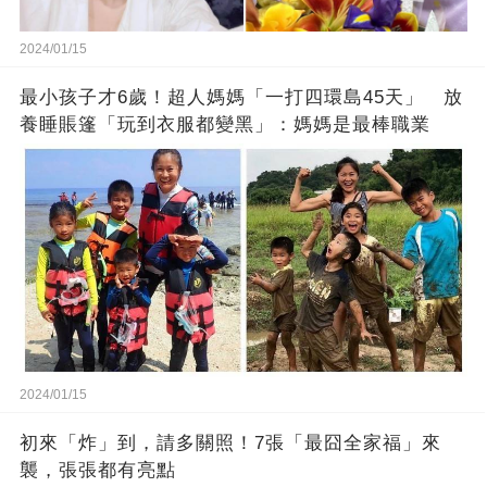
2024/01/15
最小孩子才6歲！超人媽媽「一打四環島45天」 放
養睡賬篷「玩到衣服都變黑」：媽媽是最棒職業
2024/01/15
初來「炸」到，請多關照！7張「最囧全家福」來
襲，張張都有亮點