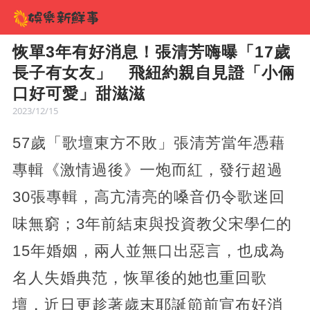
恢單3年有好消息！張清芳嗨曝「17歲
長子有女友」 飛紐約親自見證「小倆
口好可愛」甜滋滋
2023/12/15
57歲「歌壇東方不敗」張清芳當年憑藉
專輯《激情過後》一炮而紅，發行超過
30張專輯，高亢清亮的嗓音仍令歌迷回
味無窮；3年前結束與投資教父宋學仁的
15年婚姻，兩人並無口出惡言，也成為
名人失婚典范，恢單後的她也重回歌
壇，近日更趁著歲末耶誕節前宣布好消