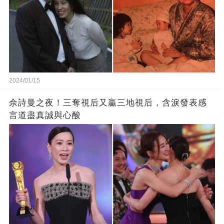
2024/01/15
佘詩曼之夜！三奪視后又贏三地視后，含淚發表感
言道盡真誠與心酸