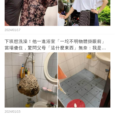
2024/01/17
下班想洗澡！他一進浴室「一坨不明物體掛眼前」
當場傻住，驚問父母「這什麼東西」無奈：我是親
生的嗎？
2024/01/15