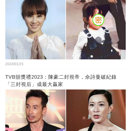
2024/01/15
TVB頒獎禮2023：陳豪二封視帝，佘詩曼破紀錄
「三封視后」成最大贏家