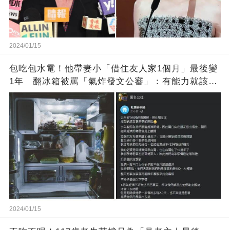
2024/01/15
包吃包水電！他帶妻小「借住友人家1個月」最後變
1年 翻冰箱被罵「氣炸發文公審」：有能力就該大
方
2024/01/15