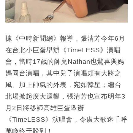
據《中時新聞網》報導，張清芳今年6月
在台北小巨蛋舉辦《TimeLESS》演唱
會，當時17歲的帥兒Nathan也驚喜與媽
媽同台演唱，其中兒子演唱頗有大將之
風、加上帥氣的外表，宛如韓星；繼台
北場掀起廣大迴響，張清芳也宣布明年3
月2日將移師高雄巨蛋舉辦
《TimeLESS》演唱會，令廣大歌迷千呼
萬喚終于盼到！