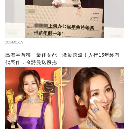
2024/01/15
高海寧首獲「最佳女配」激動落淚！入行15年終有
代表作，佘詩曼送擁抱