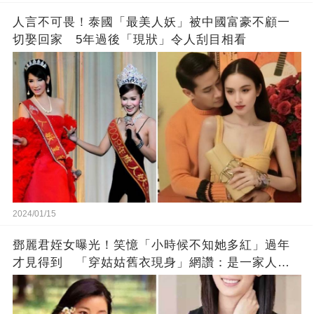
人言不可畏！泰國「最美人妖」被中國富豪不顧一
切娶回家 5年過後「現狀」令人刮目相看
2024/01/15
鄧麗君姪女曝光！笑憶「小時候不知她多紅」過年
才見得到 「穿姑姑舊衣現身」網讚：是一家人沒
錯!