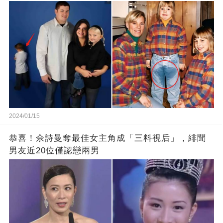
2024/01/15
恭喜！佘詩曼奪最佳女主角成「三料視后」，緋聞
男友近20位僅認戀兩男