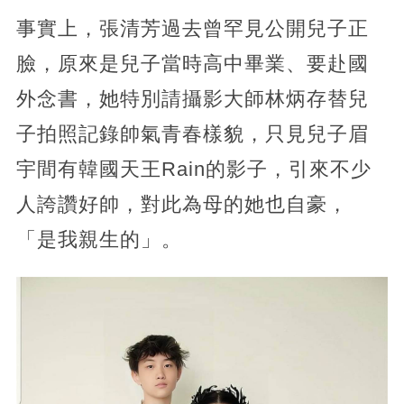
事實上，張清芳過去曾罕見公開兒子正
臉，原來是兒子當時高中畢業、要赴國
外念書，她特別請攝影大師林炳存替兒
子拍照記錄帥氣青春樣貌，只見兒子眉
宇間有韓國天王Rain的影子，引來不少
人誇讚好帥，對此為母的她也自豪，
「是我親生的」。