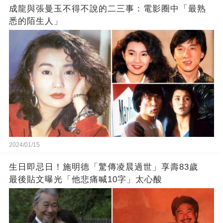
成龍與張曼玉不得不說的二三事：電影圈中「最熟
悉的陌生人」
2024/01/15
生日即忌日！施明德「驚傳凌晨過世」享壽83歲
最後貼文曝光「他悲痛喊10字」太心酸