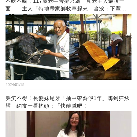
不吃不喝！117歲老牛苦撐只為「見老主人最後一
面」 主人「特地帶家鄉牧草趕來」含淚：下輩子
找個好人家
2024/01/15
哭笑不得！長髮妹尾牙「抽中帶薪假1年」嗨到狂炫
耀 網友一看搖頭：「快離職吧！」