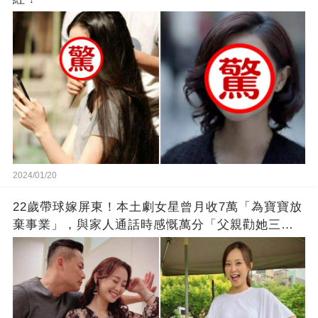
2024/01/20
22歲帶球嫁屏東！本土劇女星曾月收7萬「為寶寶放
棄事業」，與家人通話時感慨萬分「父親勸她三
思」：只有過一次眼淚