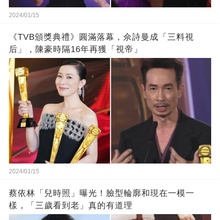
2024/01/15
《TVB頒獎典禮》圓滿落幕，佘詩曼成「三料視
后」，陳豪時隔16年再獲「視帝」
2024/01/15
蔡依林「兒時照」曝光！臉型輪廓和現在一模一
樣，「三歲看到老」真的有道理